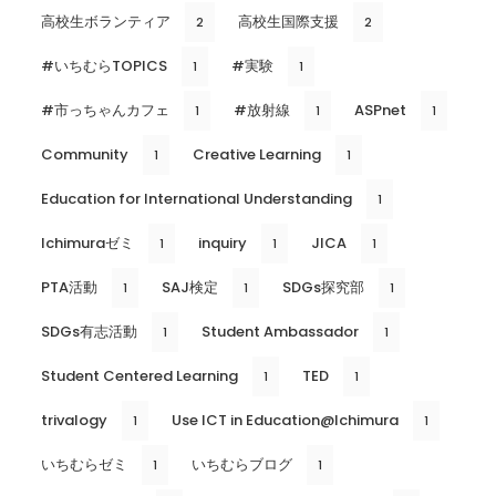
高校生ボランティア
高校生国際支援
2
2
#いちむらTOPICS
#実験
1
1
#市っちゃんカフェ
#放射線
ASPnet
1
1
1
Community
Creative Learning
1
1
Education for International Understanding
1
Ichimuraゼミ
inquiry
JICA
1
1
1
PTA活動
SAJ検定
SDGs探究部
1
1
1
SDGs有志活動
Student Ambassador
1
1
Student Centered Learning
TED
1
1
trivalogy
Use ICT in Education@Ichimura
1
1
いちむらゼミ
いちむらブログ
1
1