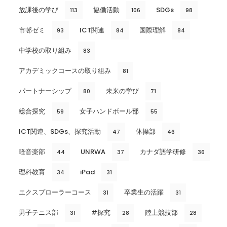
放課後の学び
協働活動
SDGs
113
106
98
市邨ゼミ
ICT関連
国際理解
93
84
84
中学校の取り組み
83
アカデミックコースの取り組み
81
パートナーシップ
未来の学び
80
71
総合探究
女子ハンドボール部
59
55
ICT関連、SDGs、探究活動
体操部
47
46
軽音楽部
UNRWA
カナダ語学研修
44
37
36
理科教育
iPad
34
31
エクスプローラーコース
卒業生の活躍
31
31
男子テニス部
#探究
陸上競技部
31
28
28