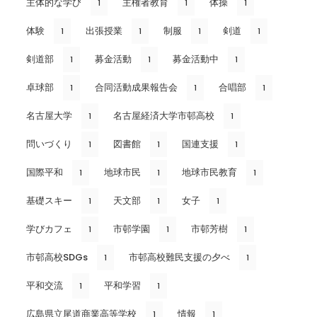
主体的な学び
主権者教育
体操
1
1
1
体験
出張授業
制服
剣道
1
1
1
1
剣道部
募金活動
募金活動中
1
1
1
卓球部
合同活動成果報告会
合唱部
1
1
1
名古屋大学
名古屋経済大学市邨高校
1
1
問いづくり
図書館
国連支援
1
1
1
国際平和
地球市民
地球市民教育
1
1
1
基礎スキー
天文部
女子
1
1
1
学びカフェ
市邨学園
市邨芳樹
1
1
1
市邨高校SDGs
市邨高校難民支援の夕べ
1
1
平和交流
平和学習
1
1
広島県立尾道商業高等学校
情報
1
1