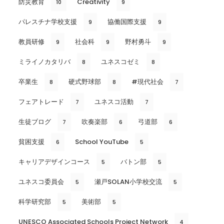
防災教育
Creativity
10
9
パレスチナ学校支援
協働国際支援
9
9
教員研修
社会科
野村勇斗
9
9
9
ミライノカタリバ
ユネスコゼミ
8
8
卒業生
硬式野球部
#現代社会
8
8
7
フェアトレード
ユネスコ活動
7
7
生徒ブログ
吹奏楽部
弓道部
7
6
6
貧困支援
School YouTube
6
5
キャリアデザインコース
バトン部
5
5
ユネスコ委員会
瀬戸SOLAN小学校交流
5
5
科学研究部
美術部
5
5
UNESCO Associated Schools Project Network
4