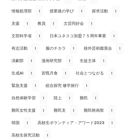
情報処理部
授業後の学び
探求活動
1
1
1
支援
教員
文芸同好会
1
1
1
文部科学省
日本ユネスコ加盟７５周年事業
1
1
有志活動
服のチカラ
校外芸術鑑賞会
1
1
1
演劇部
漫画研究部
生徒主体
1
1
1
生成AI
皆既月食
社会とつながる
1
1
1
緊急支援
総合探究 修学旅行
1
1
自然体験学習
陸上
難民
1
1
1
難民女性支援
難民支
難民映画祭
1
1
1
韓国
高校生ボランティア・アワード2023
1
1
高校生探究活動
1