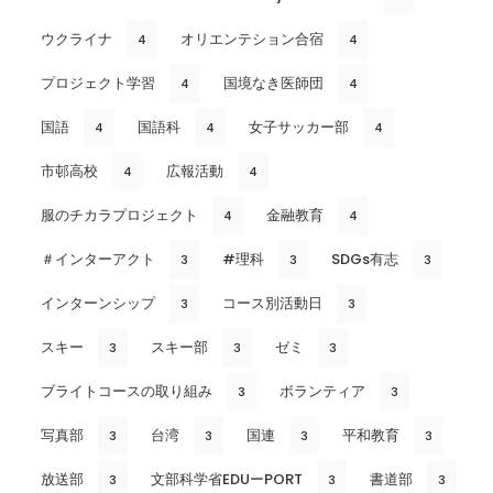
ウクライナ
オリエンテション合宿
4
4
プロジェクト学習
国境なき医師団
4
4
国語
国語科
女子サッカー部
4
4
4
市邨高校
広報活動
4
4
服のチカラプロジェクト
金融教育
4
4
＃インターアクト
#理科
SDGs有志
3
3
3
インターンシップ
コース別活動日
3
3
スキー
スキー部
ゼミ
3
3
3
ブライトコースの取り組み
ボランティア
3
3
写真部
台湾
国連
平和教育
3
3
3
3
放送部
文部科学省EDUーPORT
書道部
3
3
3