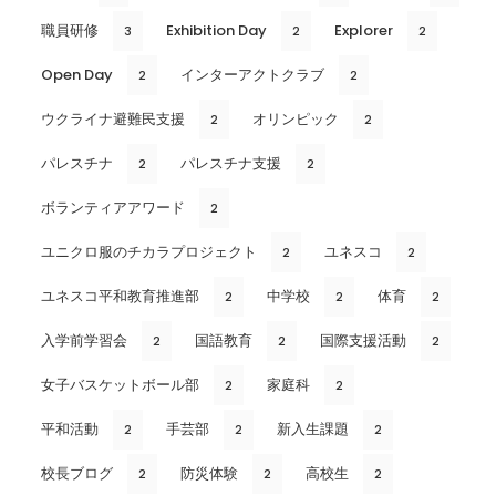
職員研修
Exhibition Day
Explorer
3
2
2
Open Day
インターアクトクラブ
2
2
ウクライナ避難民支援
オリンピック
2
2
パレスチナ
パレスチナ支援
2
2
ボランティアアワード
2
ユニクロ服のチカラプロジェクト
ユネスコ
2
2
ユネスコ平和教育推進部
中学校
体育
2
2
2
入学前学習会
国語教育
国際支援活動
2
2
2
女子バスケットボール部
家庭科
2
2
平和活動
手芸部
新入生課題
2
2
2
校長ブログ
防災体験
高校生
2
2
2