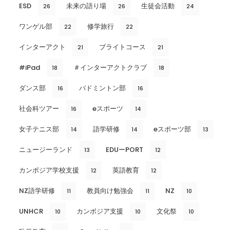
ESD
未来の語り場
生徒会活動
26
26
24
ワンゲル部
修学旅行
22
22
インターアクト
ブライトコース
21
21
#iPad
＃インターアクトクラブ
18
18
ダンス部
バドミントン部
16
16
社会科ツアー
eスポーツ
16
14
女子テニス部
語学研修
eスポーツ部
14
14
13
ニュージーランド
EDUーPORT
13
12
カンボジア学校支援
英語教育
12
12
NZ語学研修
教員向け勉強会
NZ
11
11
10
UNHCR
カンボジア支援
文化祭
10
10
10