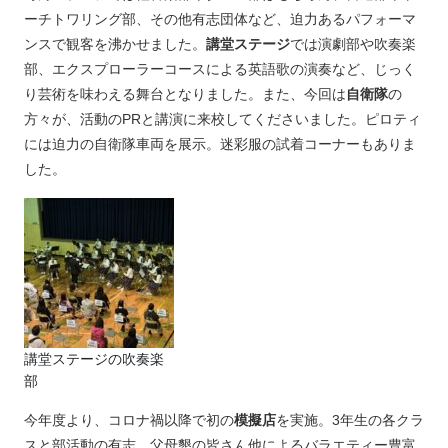
ーチトワリング部、その他有志団体など、迫力あるパフォーマ
ンスで観客を沸かせました。
講堂ステージ
では演劇部や吹奏楽
部、エクスプローラーコースによる英語歌の演奏など、じっく
り芸術を味わえる舞台となりました。また、今回は
自衛隊
の
方々が、活動のPRと講演に来校してくださいました。ピロティ
には迫力の自衛隊車両を展示。迷彩服の試着コーナーもありま
した。
講堂ステージの吹奏楽
部
今年度より、コロナ禍以降で初の
模擬店
を実施。3年生の各クラ
スと部活動の有志、父母懇の皆さん他によるバラエティー豊富