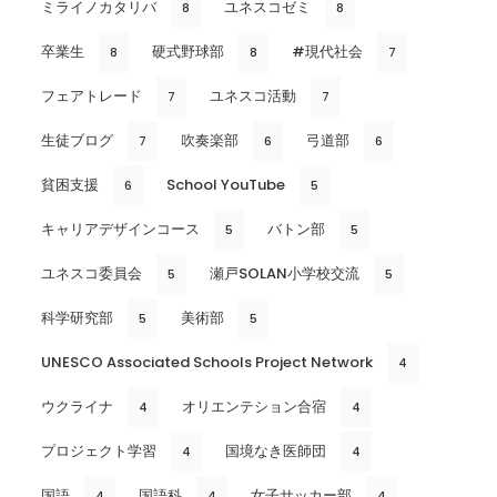
ミライノカタリバ
ユネスコゼミ
8
8
卒業生
硬式野球部
#現代社会
8
8
7
フェアトレード
ユネスコ活動
7
7
生徒ブログ
吹奏楽部
弓道部
7
6
6
貧困支援
School YouTube
6
5
キャリアデザインコース
バトン部
5
5
ユネスコ委員会
瀬戸SOLAN小学校交流
5
5
科学研究部
美術部
5
5
UNESCO Associated Schools Project Network
4
ウクライナ
オリエンテション合宿
4
4
プロジェクト学習
国境なき医師団
4
4
国語
国語科
女子サッカー部
4
4
4