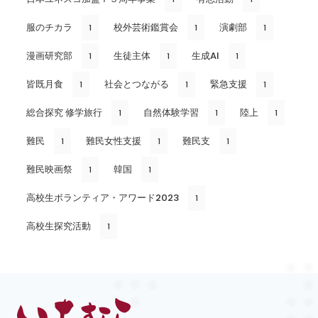
服のチカラ
校外芸術鑑賞会
演劇部
1
1
1
漫画研究部
生徒主体
生成AI
1
1
1
皆既月食
社会とつながる
緊急支援
1
1
1
総合探究 修学旅行
自然体験学習
陸上
1
1
1
難民
難民女性支援
難民支
1
1
1
難民映画祭
韓国
1
1
高校生ボランティア・アワード2023
1
高校生探究活動
1