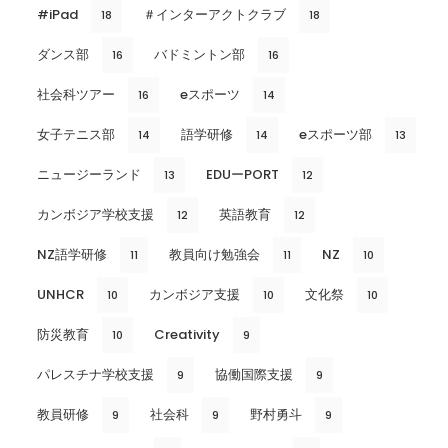
#iPad
＃インターアクトクラブ
18
18
ダンス部
バドミントン部
16
16
社会科ツアー
eスポーツ
16
14
女子テニス部
語学研修
eスポーツ部
14
14
13
ニュージーランド
EDUーPORT
13
12
カンボジア学校支援
英語教育
12
12
NZ語学研修
教員向け勉強会
NZ
11
11
10
UNHCR
カンボジア支援
文化祭
10
10
10
防災教育
Creativity
10
9
パレスチナ学校支援
協働国際支援
9
9
教員研修
社会科
野村勇斗
9
9
9