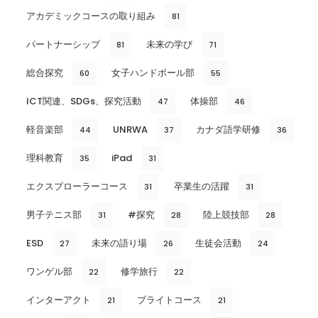
アカデミックコースの取り組み
81
パートナーシップ
未来の学び
81
71
総合探究
女子ハンドボール部
60
55
ICT関連、SDGs、探究活動
体操部
47
46
軽音楽部
UNRWA
カナダ語学研修
44
37
36
理科教育
iPad
35
31
エクスプローラーコース
卒業生の活躍
31
31
男子テニス部
#探究
陸上競技部
31
28
28
ESD
未来の語り場
生徒会活動
27
26
24
ワンゲル部
修学旅行
22
22
インターアクト
ブライトコース
21
21