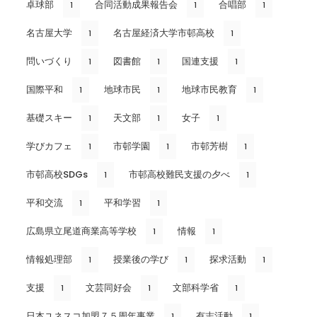
卓球部
合同活動成果報告会
合唱部
1
1
1
名古屋大学
名古屋経済大学市邨高校
1
1
問いづくり
図書館
国連支援
1
1
1
国際平和
地球市民
地球市民教育
1
1
1
基礎スキー
天文部
女子
1
1
1
学びカフェ
市邨学園
市邨芳樹
1
1
1
市邨高校SDGs
市邨高校難民支援の夕べ
1
1
平和交流
平和学習
1
1
広島県立尾道商業高等学校
情報
1
1
情報処理部
授業後の学び
探求活動
1
1
1
支援
文芸同好会
文部科学省
1
1
1
日本ユネスコ加盟７５周年事業
有志活動
1
1