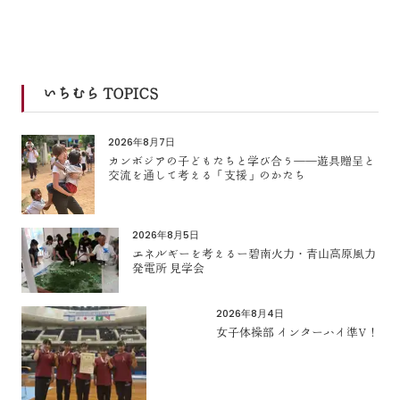
いちむら TOPICS
2026年8月7日
カンボジアの子どもたちと学び合う――遊具贈呈と
交流を通して考える「支援」のかたち
2026年8月5日
エネルギーを考えるー碧南火力・青山高原風力
発電所 見学会
2026年8月4日
女子体操部 インターハイ準V！