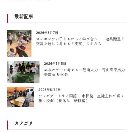
最新記事
2026年8月7日
カンボジアの子どもたちと学び合う――遊具贈呈と
交流を通して考える「支援」のかたち
2026年8月5日
エネルギーを考えるー碧南火力・青山高原風力
発電所 見学会
2026年8月4日
アップデートする国語 市邨発・生徒主体で切り
拓く授業 【夏休み 研修編】
カテゴリ