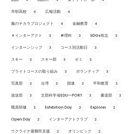
市邨高校
広報活動
4
4
服のチカラプロジェクト
金融教育
4
4
＃インターアクト
#理科
SDGs有志
3
3
3
インターンシップ
コース別活動日
3
3
スキー
スキー部
ゼミ
3
3
3
ブライトコースの取り組み
ボランティア
3
3
写真部
台湾
国連
平和教育
3
3
3
3
放送部
文部科学省EDUーPORT
書道部
3
3
3
職員研修
Exhibition Day
Explorer
3
2
2
Open Day
インターアクトクラブ
2
2
ウクライナ避難民支援
オリンピック
2
2