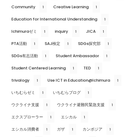
Community
Creative Learning
1
1
Education for International Understanding
1
Ichimuraゼミ
inquiry
JICA
1
1
1
PTA活動
SAJ検定
SDGs探究部
1
1
1
SDGs有志活動
Student Ambassador
1
1
Student Centered Learning
TED
1
1
trivalogy
Use ICT in Education@Ichimura
1
1
いちむらゼミ
いちむらブログ
1
1
ウクライナ支援
ウクライナ避難民緊急支援
1
1
エクスプローラー
エシカル
1
1
エシカル消費者
ガザ
カンボジア
1
1
1