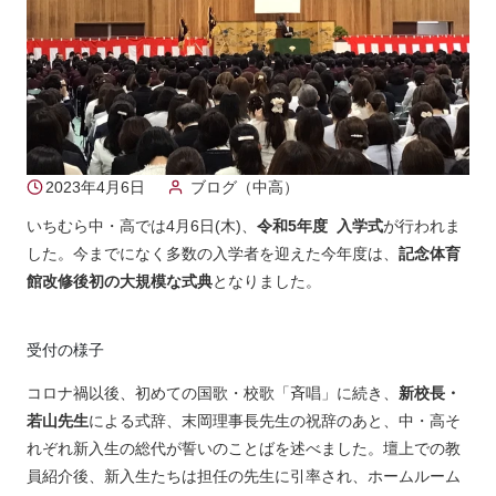
2023年4月6日
ブログ（中高）
いちむら中・高では4月6日(木)、
令和5年度 入学式
が行われま
した。今までになく多数の入学者を迎えた今年度は、
記念体育
館改修後初の大規模な式典
となりました。
受付の様子
コロナ禍以後、初めての国歌・校歌「斉唱」に続き、
新校長・
若山先生
による式辞、末岡理事長先生の祝辞のあと、中・高そ
れぞれ新入生の総代が誓いのことばを述べました。壇上での教
員紹介後、新入生たちは担任の先生に引率され、ホームルーム