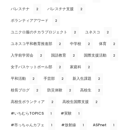
パレスチナ
パレスチナ支援
2
2
ボランティアアワード
2
ユニクロ服のチカラプロジェクト
ユネスコ
2
2
ユネスコ平和教育推進部
中学校
体育
2
2
2
入学前学習会
国語教育
国際支援活動
2
2
2
女子バスケットボール部
家庭科
2
2
平和活動
手芸部
新入生課題
2
2
2
校長ブログ
防災体験
高校生
2
2
2
高校生ボランティア
高校生国際支援
2
2
#いちむらTOPICS
#実験
1
1
#市っちゃんカフェ
#放射線
ASPnet
1
1
1