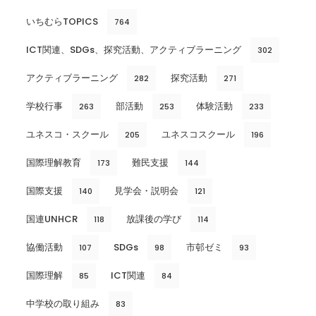
いちむらTOPICS
764
ICT関連、SDGs、探究活動、アクティブラーニング
302
アクティブラーニング
探究活動
282
271
学校行事
部活動
体験活動
263
253
233
ユネスコ・スクール
ユネスコスクール
205
196
国際理解教育
難民支援
173
144
国際支援
見学会・説明会
140
121
国連UNHCR
放課後の学び
118
114
協働活動
SDGs
市邨ゼミ
107
98
93
国際理解
ICT関連
85
84
中学校の取り組み
83