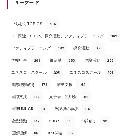
キーワード
いちむらTOPICS
764
ICT関連、SDGs、探究活動、アクティブラーニング
302
アクティブラーニング
探究活動
282
271
学校行事
部活動
体験活動
263
253
233
ユネスコ・スクール
ユネスコスクール
205
196
国際理解教育
難民支援
173
144
国際支援
見学会・説明会
140
121
国連UNHCR
放課後の学び
118
114
協働活動
SDGs
市邨ゼミ
107
98
93
国際理解
ICT関連
85
84