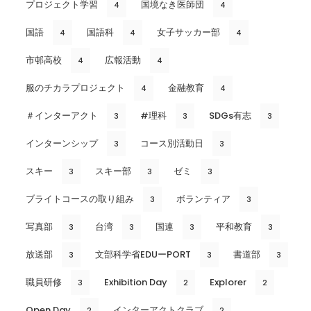
プロジェクト学習
国境なき医師団
4
4
国語
国語科
女子サッカー部
4
4
4
市邨高校
広報活動
4
4
服のチカラプロジェクト
金融教育
4
4
＃インターアクト
#理科
SDGs有志
3
3
3
インターンシップ
コース別活動日
3
3
スキー
スキー部
ゼミ
3
3
3
ブライトコースの取り組み
ボランティア
3
3
写真部
台湾
国連
平和教育
3
3
3
3
放送部
文部科学省EDUーPORT
書道部
3
3
3
職員研修
Exhibition Day
Explorer
3
2
2
Open Day
インターアクトクラブ
2
2