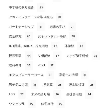
中学校の取り組み
83
アカデミックコースの取り組み
81
パートナーシップ
未来の学び
81
71
総合探究
女子ハンドボール部
60
55
ICT関連、SDGs、探究活動
体操部
47
46
軽音楽部
UNRWA
カナダ語学研修
44
37
36
理科教育
iPad
35
31
エクスプローラーコース
卒業生の活躍
31
31
男子テニス部
#探究
陸上競技部
31
28
28
ESD
未来の語り場
生徒会活動
27
26
24
ワンゲル部
修学旅行
22
22