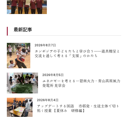
最新記事
2026年8月7日
カンボジアの子どもたちと学び合う――遊具贈呈と
交流を通して考える「支援」のかたち
2026年8月5日
エネルギーを考えるー碧南火力・青山高原風力
発電所 見学会
2026年8月4日
アップデートする国語 市邨発・生徒主体で切り
拓く授業 【夏休み 研修編】