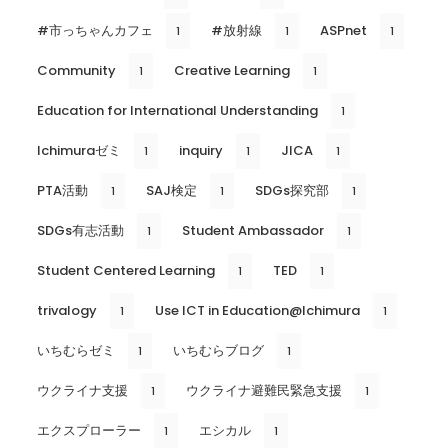
#市っちゃんカフェ
#放射線
ASPnet
1
1
1
Community
Creative Learning
1
1
Education for International Understanding
1
Ichimuraゼミ
inquiry
JICA
1
1
1
PTA活動
SAJ検定
SDGs探究部
1
1
1
SDGs有志活動
Student Ambassador
1
1
Student Centered Learning
TED
1
1
trivalogy
Use ICT in Education@Ichimura
1
1
いちむらゼミ
いちむらブログ
1
1
ウクライナ支援
ウクライナ避難民緊急支援
1
1
エクスプローラー
エシカル
1
1