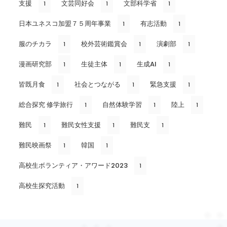
支援
文芸同好会
文部科学省
1
1
1
日本ユネスコ加盟７５周年事業
有志活動
1
1
服のチカラ
校外芸術鑑賞会
演劇部
1
1
1
漫画研究部
生徒主体
生成AI
1
1
1
皆既月食
社会とつながる
緊急支援
1
1
1
総合探究 修学旅行
自然体験学習
陸上
1
1
1
難民
難民女性支援
難民支
1
1
1
難民映画祭
韓国
1
1
高校生ボランティア・アワード2023
1
高校生探究活動
1