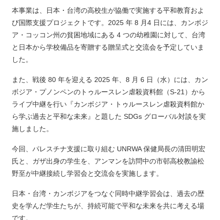
本事業は、日本・台湾の高校生が協働で実施する平和教育およ
び国際支援プロジェクトです。2025 年 8 月4 日には、カンボジ
ア・コッコン州の貧困地域にある 4 つの幼稚園に対して、台湾
と日本から学校備品を寄贈する贈呈式と交流会を予定していま
した。
また、戦後 80 年を迎える 2025 年、8 月 6 日（水）には、カン
ボジア・プノンペンのトゥルースレン虐殺資料館（S-21）から
ライブ中継を行い『カンボジア・トゥルースレン虐殺資料館か
ら学ぶ過去と平和な未来』と題した SDGs グローバル対談を実
施しました。
今回、パレスチナ支援に取り組む UNRWA 保健局長の清田明宏
氏と、ガザ出身の学生を、アンマンを訪問中の市邨高校教諭松
野至が中継接続し学習会と交流会を実施します。
日本・台湾・カンボジアをつなぐ同時中継学習会は、過去の歴
史を学んだ学生たちが、持続可能で平和な未来を共に考える場
です。