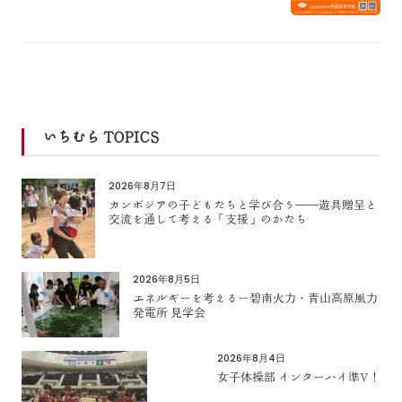
いちむら TOPICS
2026年8月7日
カンボジアの子どもたちと学び合う――遊具贈呈と
交流を通して考える「支援」のかたち
2026年8月5日
エネルギーを考えるー碧南火力・青山高原風力
発電所 見学会
2026年8月4日
女子体操部 インターハイ準V！