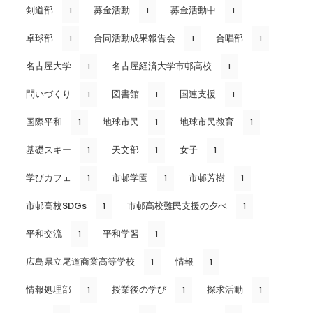
剣道部
募金活動
募金活動中
1
1
1
卓球部
合同活動成果報告会
合唱部
1
1
1
名古屋大学
名古屋経済大学市邨高校
1
1
問いづくり
図書館
国連支援
1
1
1
国際平和
地球市民
地球市民教育
1
1
1
基礎スキー
天文部
女子
1
1
1
学びカフェ
市邨学園
市邨芳樹
1
1
1
市邨高校SDGs
市邨高校難民支援の夕べ
1
1
平和交流
平和学習
1
1
広島県立尾道商業高等学校
情報
1
1
情報処理部
授業後の学び
探求活動
1
1
1