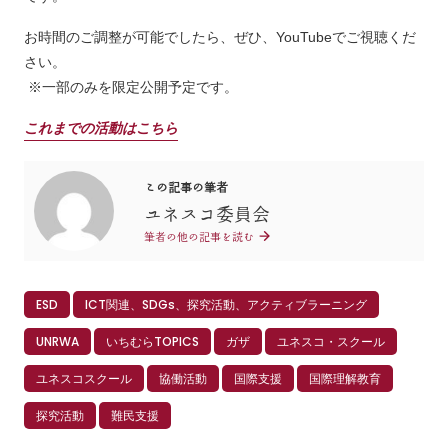
お時間のご調整が可能でしたら、ぜひ、YouTubeでご視聴くだ
さい。
※一部のみを限定公開予定です。
これまでの活動はこちら
この記事の筆者
ユネスコ委員会
筆者の他の記事を読む
ESD
ICT関連、SDGs、探究活動、アクティブラーニング
UNRWA
いちむらTOPICS
ガザ
ユネスコ・スクール
ユネスコスクール
協働活動
国際支援
国際理解教育
探究活動
難民支援