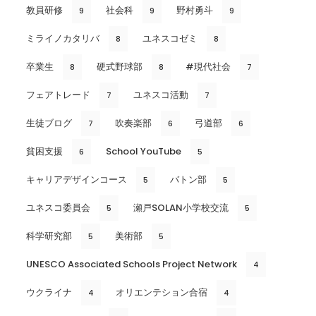
教員研修
社会科
野村勇斗
9
9
9
ミライノカタリバ
ユネスコゼミ
8
8
卒業生
硬式野球部
#現代社会
8
8
7
フェアトレード
ユネスコ活動
7
7
生徒ブログ
吹奏楽部
弓道部
7
6
6
貧困支援
School YouTube
6
5
キャリアデザインコース
バトン部
5
5
ユネスコ委員会
瀬戸SOLAN小学校交流
5
5
科学研究部
美術部
5
5
UNESCO Associated Schools Project Network
4
ウクライナ
オリエンテション合宿
4
4