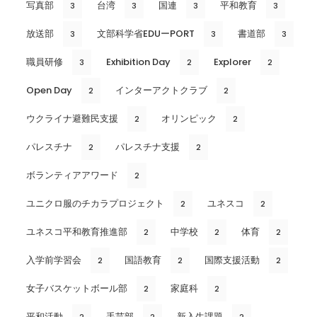
写真部
台湾
国連
平和教育
3
3
3
3
放送部
文部科学省EDUーPORT
書道部
3
3
3
職員研修
Exhibition Day
Explorer
3
2
2
Open Day
インターアクトクラブ
2
2
ウクライナ避難民支援
オリンピック
2
2
パレスチナ
パレスチナ支援
2
2
ボランティアアワード
2
ユニクロ服のチカラプロジェクト
ユネスコ
2
2
ユネスコ平和教育推進部
中学校
体育
2
2
2
入学前学習会
国語教育
国際支援活動
2
2
2
女子バスケットボール部
家庭科
2
2
平和活動
手芸部
新入生課題
2
2
2