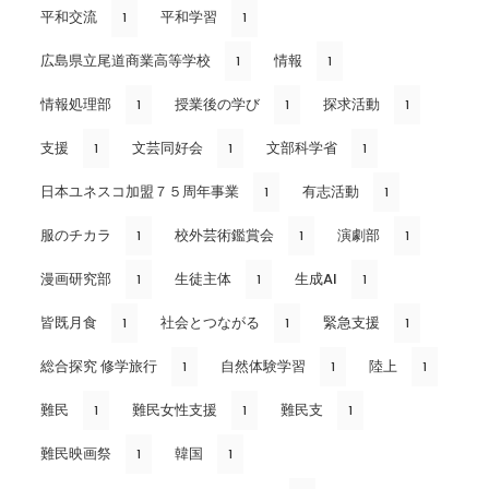
平和交流
平和学習
1
1
広島県立尾道商業高等学校
情報
1
1
情報処理部
授業後の学び
探求活動
1
1
1
支援
文芸同好会
文部科学省
1
1
1
日本ユネスコ加盟７５周年事業
有志活動
1
1
服のチカラ
校外芸術鑑賞会
演劇部
1
1
1
漫画研究部
生徒主体
生成AI
1
1
1
皆既月食
社会とつながる
緊急支援
1
1
1
総合探究 修学旅行
自然体験学習
陸上
1
1
1
難民
難民女性支援
難民支
1
1
1
難民映画祭
韓国
1
1