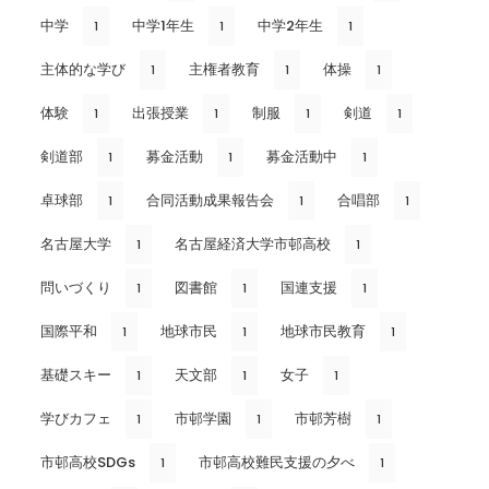
中学
中学1年生
中学2年生
1
1
1
主体的な学び
主権者教育
体操
1
1
1
体験
出張授業
制服
剣道
1
1
1
1
剣道部
募金活動
募金活動中
1
1
1
卓球部
合同活動成果報告会
合唱部
1
1
1
名古屋大学
名古屋経済大学市邨高校
1
1
問いづくり
図書館
国連支援
1
1
1
国際平和
地球市民
地球市民教育
1
1
1
基礎スキー
天文部
女子
1
1
1
学びカフェ
市邨学園
市邨芳樹
1
1
1
市邨高校SDGs
市邨高校難民支援の夕べ
1
1