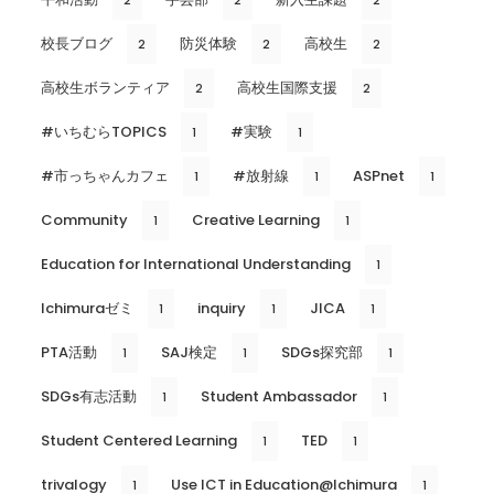
校長ブログ
防災体験
高校生
2
2
2
高校生ボランティア
高校生国際支援
2
2
#いちむらTOPICS
#実験
1
1
#市っちゃんカフェ
#放射線
ASPnet
1
1
1
Community
Creative Learning
1
1
Education for International Understanding
1
Ichimuraゼミ
inquiry
JICA
1
1
1
PTA活動
SAJ検定
SDGs探究部
1
1
1
SDGs有志活動
Student Ambassador
1
1
Student Centered Learning
TED
1
1
trivalogy
Use ICT in Education@Ichimura
1
1