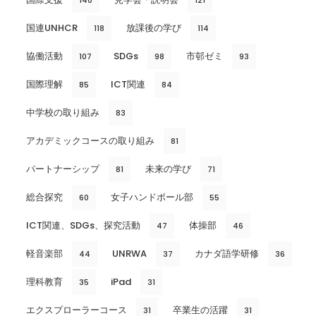
国連UNHCR
放課後の学び
118
114
協働活動
SDGs
市邨ゼミ
107
98
93
国際理解
ICT関連
85
84
中学校の取り組み
83
アカデミックコースの取り組み
81
パートナーシップ
未来の学び
81
71
総合探究
女子ハンドボール部
60
55
ICT関連、SDGs、探究活動
体操部
47
46
軽音楽部
UNRWA
カナダ語学研修
44
37
36
理科教育
iPad
35
31
エクスプローラーコース
卒業生の活躍
31
31