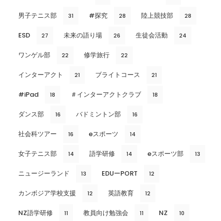
男子テニス部
#探究
陸上競技部
31
28
28
ESD
未来の語り場
生徒会活動
27
26
24
ワンゲル部
修学旅行
22
22
インターアクト
ブライトコース
21
21
#iPad
＃インターアクトクラブ
18
18
ダンス部
バドミントン部
16
16
社会科ツアー
eスポーツ
16
14
女子テニス部
語学研修
eスポーツ部
14
14
13
ニュージーランド
EDUーPORT
13
12
カンボジア学校支援
英語教育
12
12
NZ語学研修
教員向け勉強会
NZ
11
11
10