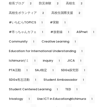
校長ブログ
防災体験
高校生
2
2
2
高校生ボランティア
高校生国際支援
2
2
#いちむらTOPICS
#実験
1
1
#市っちゃんカフェ
#放射線
ASPnet
1
1
1
Community
Creative Learning
1
1
Education for International Understanding
1
Ichimuraゼミ
inquiry
JICA
1
1
1
PTA活動
SAJ検定
SDGs探究部
1
1
1
SDGs有志活動
Student Ambassador
1
1
Student Centered Learning
TED
1
1
trivalogy
Use ICT in Education@Ichimura
1
1