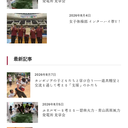
発電所 見学会
2026年8月4日
女子体操部 インターハイ準V！
最新記事
2026年8月7日
カンボジアの子どもたちと学び合う――遊具贈呈と
交流を通して考える「支援」のかたち
2026年8月5日
エネルギーを考えるー碧南火力・青山高原風力
発電所 見学会