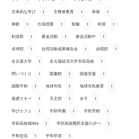
主体的な学び
主権者教育
体操
1
1
1
体験
出張授業
制服
剣道
1
1
1
1
剣道部
募金活動
募金活動中
1
1
1
卓球部
合同活動成果報告会
合唱部
1
1
1
名古屋大学
名古屋経済大学市邨高校
1
1
問いづくり
図書館
国連支援
1
1
1
国際平和
地球市民
地球市民教育
1
1
1
基礎スキー
天文部
女子
1
1
1
学びカフェ
市邨学園
市邨芳樹
1
1
1
市邨高校SDGs
市邨高校難民支援の夕べ
1
1
平和交流
平和学習
1
1