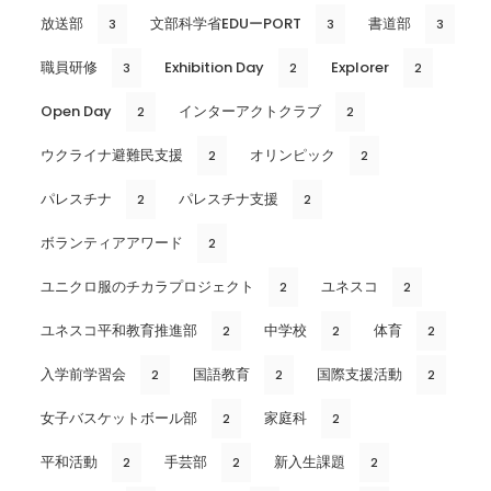
放送部
文部科学省EDUーPORT
書道部
3
3
3
職員研修
Exhibition Day
Explorer
3
2
2
Open Day
インターアクトクラブ
2
2
ウクライナ避難民支援
オリンピック
2
2
パレスチナ
パレスチナ支援
2
2
ボランティアアワード
2
ユニクロ服のチカラプロジェクト
ユネスコ
2
2
ユネスコ平和教育推進部
中学校
体育
2
2
2
入学前学習会
国語教育
国際支援活動
2
2
2
女子バスケットボール部
家庭科
2
2
平和活動
手芸部
新入生課題
2
2
2