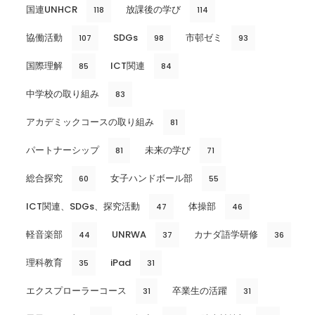
国連UNHCR
放課後の学び
118
114
協働活動
SDGs
市邨ゼミ
107
98
93
国際理解
ICT関連
85
84
中学校の取り組み
83
アカデミックコースの取り組み
81
パートナーシップ
未来の学び
81
71
総合探究
女子ハンドボール部
60
55
ICT関連、SDGs、探究活動
体操部
47
46
軽音楽部
UNRWA
カナダ語学研修
44
37
36
理科教育
iPad
35
31
エクスプローラーコース
卒業生の活躍
31
31