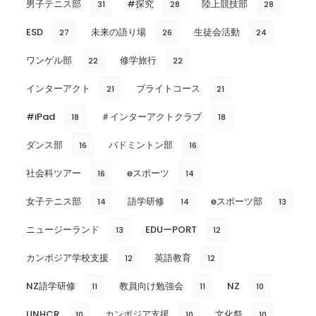
男子テニス部
#探究
陸上競技部
31
28
28
ESD
未来の語り場
生徒会活動
27
26
24
ワンゲル部
修学旅行
22
22
インターアクト
ブライトコース
21
21
#iPad
＃インターアクトクラブ
18
18
ダンス部
バドミントン部
16
16
社会科ツアー
eスポーツ
16
14
女子テニス部
語学研修
eスポーツ部
14
14
13
ニュージーランド
EDUーPORT
13
12
カンボジア学校支援
英語教育
12
12
NZ語学研修
教員向け勉強会
NZ
11
11
10
UNHCR
カンボジア支援
文化祭
10
10
10