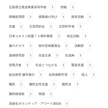
広島県立尾道商業高等学校
情報
1
1
情報処理部
授業後の学び
探求活動
1
1
1
支援
文芸同好会
文部科学省
1
1
1
日本ユネスコ加盟７５周年事業
有志活動
1
1
服のチカラ
校外芸術鑑賞会
演劇部
1
1
1
漫画研究部
生徒主体
生成AI
1
1
1
皆既月食
社会とつながる
緊急支援
1
1
1
総合探究 修学旅行
自然体験学習
陸上
1
1
1
難民
難民女性支援
難民支
1
1
1
難民映画祭
韓国
1
1
高校生ボランティア・アワード2023
1