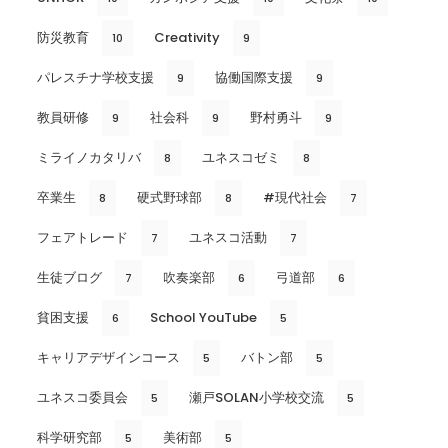
防災教育
Creativity
10
9
パレスチナ学校支援
協働国際支援
9
9
教員研修
社会科
野村勇斗
9
9
9
ミライノカタリバ
ユネスコゼミ
8
8
卒業生
硬式野球部
#現代社会
8
8
7
フェアトレード
ユネスコ活動
7
7
生徒ブログ
吹奏楽部
弓道部
7
6
6
貧困支援
School YouTube
6
5
キャリアデザインコース
バトン部
5
5
ユネスコ委員会
瀬戸SOLAN小学校交流
5
5
科学研究部
美術部
5
5