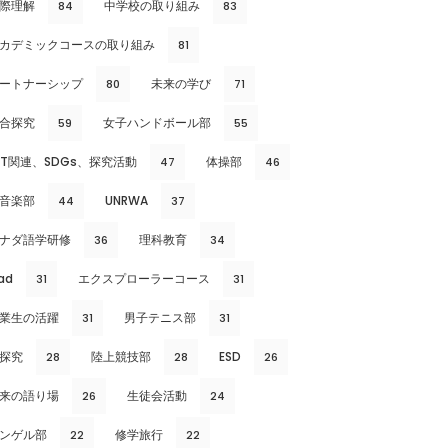
際理解
中学校の取り組み
84
83
カデミックコースの取り組み
81
ートナーシップ
未来の学び
80
71
合探究
女子ハンドボール部
59
55
CT関連、SDGs、探究活動
体操部
47
46
音楽部
UNRWA
44
37
ナダ語学研修
理科教育
36
34
ad
エクスプローラーコース
31
31
業生の活躍
男子テニス部
31
31
探究
陸上競技部
ESD
28
28
26
来の語り場
生徒会活動
26
24
ンゲル部
修学旅行
22
22