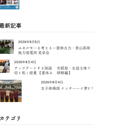
最新記事
2026年8月5日
エネルギーを考えるー碧南火力・青山高原
風力発電所 見学会
2026年8月4日
アップデートする国語 市邨発・生徒主体で
切り拓く授業 【夏休み 研修編】
2026年8月4日
女子体操部 インターハイ準V！
カテゴリ