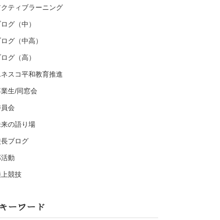
アクティブラーニング
ブログ（中）
ブログ（中高）
ブログ（高）
ユネスコ平和教育推進
卒業生/同窓会
委員会
未来の語り場
校長ブログ
部活動
陸上競技
キーワード