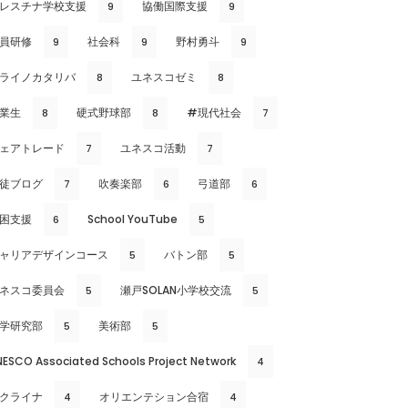
レスチナ学校支援
協働国際支援
9
9
員研修
社会科
野村勇斗
9
9
9
ライノカタリバ
ユネスコゼミ
8
8
業生
硬式野球部
#現代社会
8
8
7
ェアトレード
ユネスコ活動
7
7
徒ブログ
吹奏楽部
弓道部
7
6
6
困支援
School YouTube
6
5
ャリアデザインコース
バトン部
5
5
ネスコ委員会
瀬戸SOLAN小学校交流
5
5
学研究部
美術部
5
5
NESCO Associated Schools Project Network
4
クライナ
オリエンテション合宿
4
4