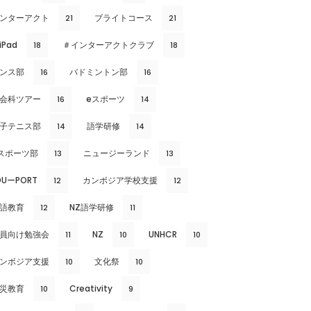
ンターアクト
ブライトコース
21
21
iPad
＃インターアクトクラブ
18
18
ンス部
バドミントン部
16
16
会科ツアー
eスポーツ
16
14
子テニス部
語学研修
14
14
スポーツ部
ニュージーランド
13
13
DUーPORT
カンボジア学校支援
12
12
語教育
NZ語学研修
12
11
員向け勉強会
NZ
UNHCR
11
10
10
ンボジア支援
文化祭
10
10
災教育
Creativity
10
9