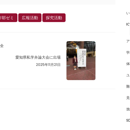
い
市邨ゼミ
広報活動
探究活動
I
ア
で全
学
愛知県私学弁論大会に出場
体
2025年11月21日
ユ
難
見
放
S