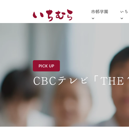
市邨学園
いち
PICK UP
CBCテレビ「THE