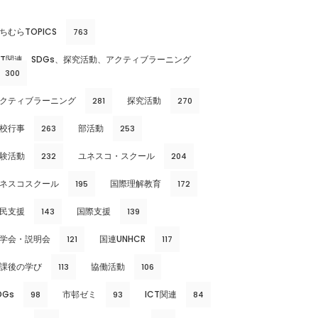
ちむらTOPICS
763
CT関連、SDGs、探究活動、アクティブラーニング
300
クティブラーニング
探究活動
281
270
校行事
部活動
263
253
験活動
ユネスコ・スクール
232
204
ネスコスクール
国際理解教育
195
172
民支援
国際支援
143
139
学会・説明会
国連UNHCR
121
117
課後の学び
協働活動
113
106
DGs
市邨ゼミ
ICT関連
98
93
84