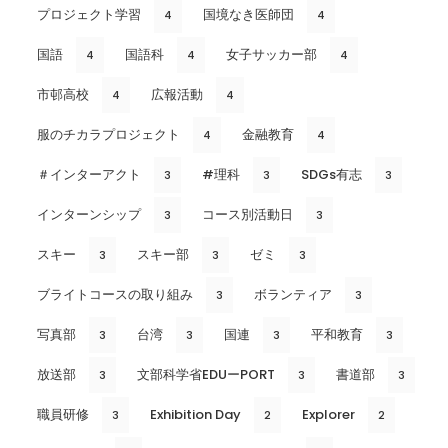
プロジェクト学習
国境なき医師団
4
4
国語
国語科
女子サッカー部
4
4
4
市邨高校
広報活動
4
4
服のチカラプロジェクト
金融教育
4
4
＃インターアクト
#理科
SDGs有志
3
3
3
インターンシップ
コース別活動日
3
3
スキー
スキー部
ゼミ
3
3
3
ブライトコースの取り組み
ボランティア
3
3
写真部
台湾
国連
平和教育
3
3
3
3
放送部
文部科学省EDUーPORT
書道部
3
3
3
職員研修
Exhibition Day
Explorer
3
2
2