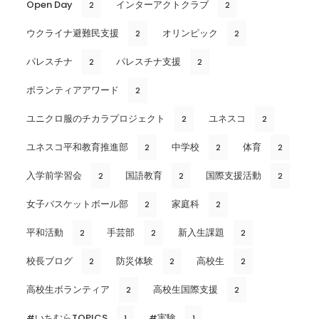
Open Day
インターアクトクラブ
2
2
ウクライナ避難民支援
オリンピック
2
2
パレスチナ
パレスチナ支援
2
2
ボランティアアワード
2
ユニクロ服のチカラプロジェクト
ユネスコ
2
2
ユネスコ平和教育推進部
中学校
体育
2
2
2
入学前学習会
国語教育
国際支援活動
2
2
2
女子バスケットボール部
家庭科
2
2
平和活動
手芸部
新入生課題
2
2
2
校長ブログ
防災体験
高校生
2
2
2
高校生ボランティア
高校生国際支援
2
2
#いちむらTOPICS
#実験
1
1