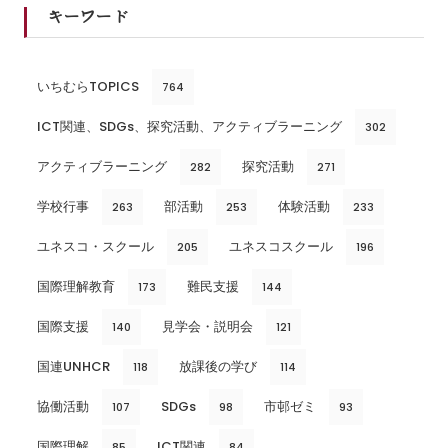
キーワード
いちむらTOPICS
764
ICT関連、SDGs、探究活動、アクティブラーニング
302
アクティブラーニング
探究活動
282
271
学校行事
部活動
体験活動
263
253
233
ユネスコ・スクール
ユネスコスクール
205
196
国際理解教育
難民支援
173
144
国際支援
見学会・説明会
140
121
国連UNHCR
放課後の学び
118
114
協働活動
SDGs
市邨ゼミ
107
98
93
国際理解
ICT関連
85
84