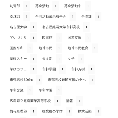
剣道部
募金活動
募金活動中
1
1
1
卓球部
合同活動成果報告会
合唱部
1
1
1
名古屋大学
名古屋経済大学市邨高校
1
1
問いづくり
図書館
国連支援
1
1
1
国際平和
地球市民
地球市民教育
1
1
1
基礎スキー
天文部
女子
1
1
1
学びカフェ
市邨学園
市邨芳樹
1
1
1
市邨高校SDGs
市邨高校難民支援の夕べ
1
1
平和交流
平和学習
1
1
広島県立尾道商業高等学校
情報
1
1
情報処理部
授業後の学び
探求活動
1
1
1