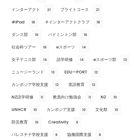
インターアクト
ブライトコース
21
21
#iPad
＃インターアクトクラブ
18
18
ダンス部
バドミントン部
16
16
社会科ツアー
eスポーツ
16
14
女子テニス部
語学研修
eスポーツ部
14
14
13
ニュージーランド
EDUーPORT
13
12
カンボジア学校支援
英語教育
12
12
NZ語学研修
教員向け勉強会
NZ
11
11
10
UNHCR
カンボジア支援
文化祭
10
10
10
防災教育
Creativity
10
9
パレスチナ学校支援
協働国際支援
9
9