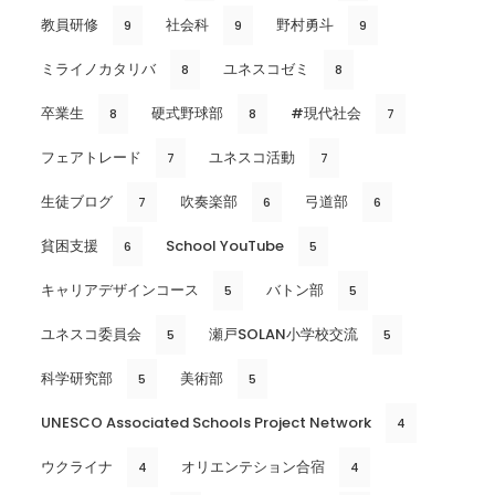
教員研修
社会科
野村勇斗
9
9
9
ミライノカタリバ
ユネスコゼミ
8
8
卒業生
硬式野球部
#現代社会
8
8
7
フェアトレード
ユネスコ活動
7
7
生徒ブログ
吹奏楽部
弓道部
7
6
6
貧困支援
School YouTube
6
5
キャリアデザインコース
バトン部
5
5
ユネスコ委員会
瀬戸SOLAN小学校交流
5
5
科学研究部
美術部
5
5
UNESCO Associated Schools Project Network
4
ウクライナ
オリエンテション合宿
4
4