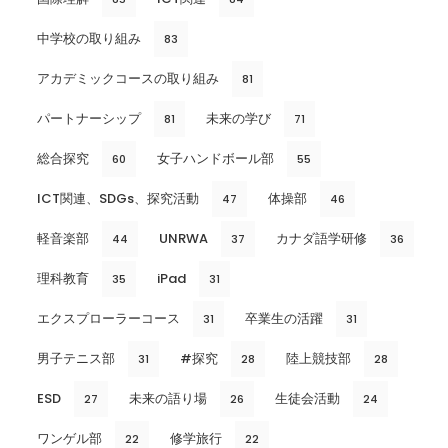
中学校の取り組み
83
アカデミックコースの取り組み
81
パートナーシップ
未来の学び
81
71
総合探究
女子ハンドボール部
60
55
ICT関連、SDGs、探究活動
体操部
47
46
軽音楽部
UNRWA
カナダ語学研修
44
37
36
理科教育
iPad
35
31
エクスプローラーコース
卒業生の活躍
31
31
男子テニス部
#探究
陸上競技部
31
28
28
ESD
未来の語り場
生徒会活動
27
26
24
ワンゲル部
修学旅行
22
22