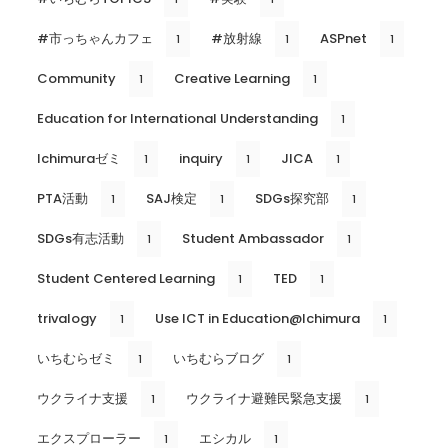
#市っちゃんカフェ
#放射線
ASPnet
1
1
1
Community
Creative Learning
1
1
Education for International Understanding
1
Ichimuraゼミ
inquiry
JICA
1
1
1
PTA活動
SAJ検定
SDGs探究部
1
1
1
SDGs有志活動
Student Ambassador
1
1
Student Centered Learning
TED
1
1
trivalogy
Use ICT in Education@Ichimura
1
1
いちむらゼミ
いちむらブログ
1
1
ウクライナ支援
ウクライナ避難民緊急支援
1
1
エクスプローラー
エシカル
1
1