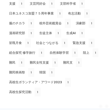
支援
文芸同好会
文部科学省
1
1
1
日本ユネスコ加盟７５周年事業
有志活動
1
1
服のチカラ
校外芸術鑑賞会
演劇部
1
1
1
漫画研究部
生徒主体
生成AI
1
1
1
皆既月食
社会とつながる
緊急支援
1
1
1
総合探究 修学旅行
自然体験学習
陸上
1
1
1
難民
難民女性支援
難民支
1
1
1
難民映画祭
韓国
1
1
高校生ボランティア・アワード2023
1
高校生探究活動
1