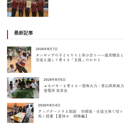
最新記事
2026年8月7日
カンボジアの子どもたちと学び合う――遊具贈呈と
交流を通して考える「支援」のかたち
2026年8月5日
エネルギーを考えるー碧南火力・青山高原風力
発電所 見学会
2026年8月4日
アップデートする国語 市邨発・生徒主体で切り
拓く授業 【夏休み 研修編】