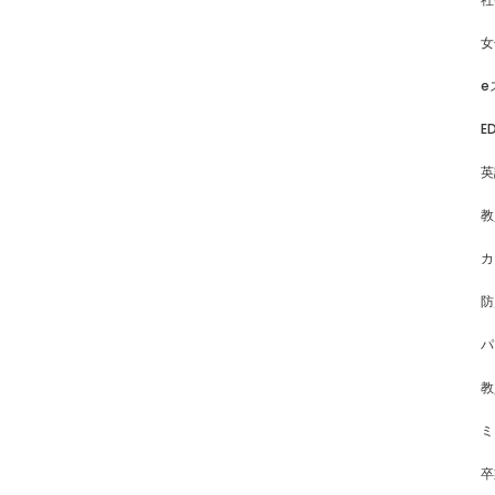
女
e
E
英
教
カ
防
パ
教
ミ
卒