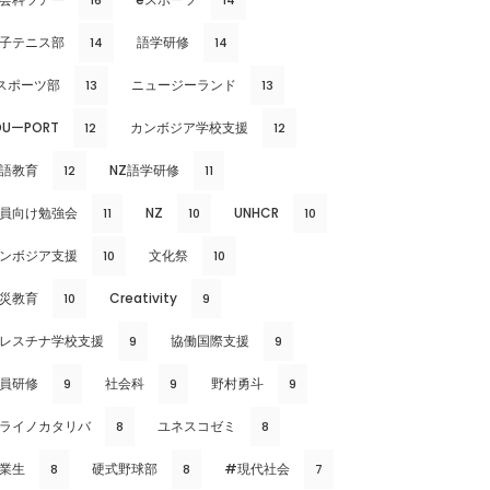
16
14
子テニス部
語学研修
14
14
スポーツ部
ニュージーランド
13
13
DUーPORT
カンボジア学校支援
12
12
語教育
NZ語学研修
12
11
員向け勉強会
NZ
UNHCR
11
10
10
ンボジア支援
文化祭
10
10
災教育
Creativity
10
9
レスチナ学校支援
協働国際支援
9
9
員研修
社会科
野村勇斗
9
9
9
ライノカタリバ
ユネスコゼミ
8
8
業生
硬式野球部
#現代社会
8
8
7