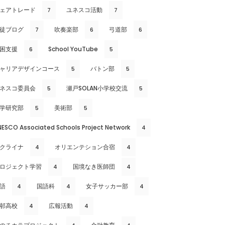
ェアトレード
ユネスコ活動
7
7
徒ブログ
吹奏楽部
弓道部
7
6
6
困支援
School YouTube
6
5
ャリアデザインコース
バトン部
5
5
ネスコ委員会
瀬戸SOLAN小学校交流
5
5
学研究部
美術部
5
5
NESCO Associated Schools Project Network
4
クライナ
オリエンテション合宿
4
4
ロジェクト学習
国境なき医師団
4
4
語
国語科
女子サッカー部
4
4
4
邨高校
広報活動
4
4