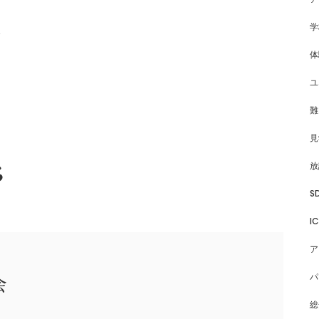
学
分
体
ユ
難
見
放
ら
S
I
ア
パ
会
総