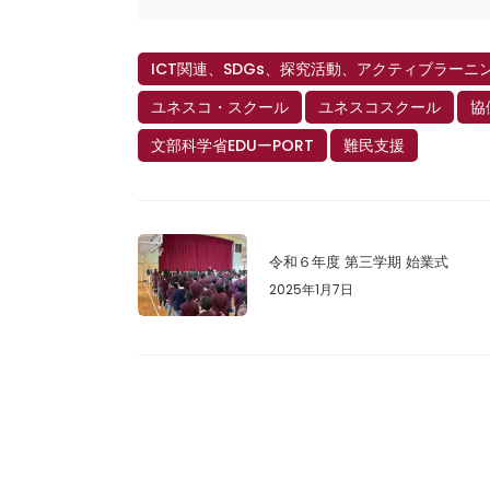
ICT関連、SDGs、探究活動、アクティブラーニ
ユネスコ・スクール
ユネスコスクール
協
文部科学省EDUーPORT
難民支援
令和６年度 第三学期 始業式
2025年1月7日