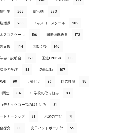
校行事
部活動
263
253
験活動
ユネスコ・スクール
233
205
ネスコスクール
国際理解教育
196
173
民支援
国際支援
144
140
学会・説明会
国連UNHCR
121
118
課後の学び
協働活動
114
107
DGs
市邨ゼミ
国際理解
98
93
85
CT関連
中学校の取り組み
84
83
カデミックコースの取り組み
81
ートナーシップ
未来の学び
81
71
合探究
女子ハンドボール部
60
55