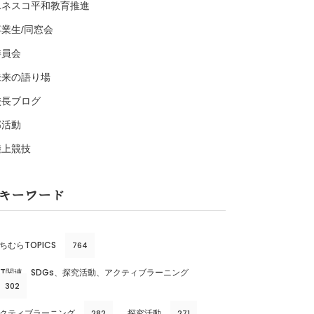
ユネスコ平和教育推進
卒業生/同窓会
委員会
未来の語り場
校長ブログ
部活動
陸上競技
キーワード
ちむらTOPICS
764
CT関連、SDGs、探究活動、アクティブラーニング
302
クティブラーニング
探究活動
282
271