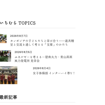
いちむら TOPICS
2026年8月7日
カンボジアの子どもたちと学び合う――遊具贈
呈と交流を通して考える「支援」のかたち
2026年8月5日
エネルギーを考えるー碧南火力・青山高原
風力発電所 見学会
2026年8月4日
女子体操部 インターハイ準V！
最新記事