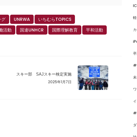
I
軽
ング
UNRWA
いちむらTOPICS
働活動
国連UNHCR
国際理解教育
平和活動
カ
iP
卒
#
スキー部 SAJスキー検定実施
未
2025年1月7日
ワ
イ
#
ダ
社