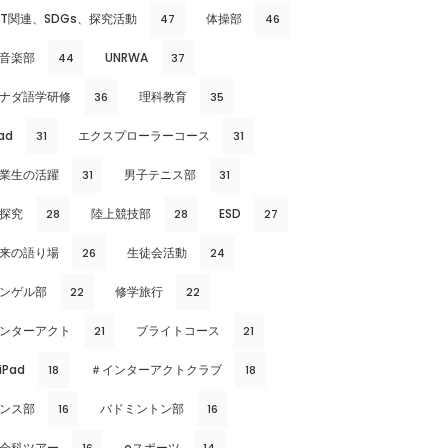
CT関連、SDGs、探究活動
体操部
47
46
音楽部
UNRWA
44
37
ナダ語学研修
理科教育
36
35
ad
エクスプローラーコース
31
31
業生の活躍
男子テニス部
31
31
探究
陸上競技部
ESD
28
28
27
来の語り場
生徒会活動
26
24
ンゲル部
修学旅行
22
22
ンターアクト
ブライトコース
21
21
iPad
＃インターアクトクラブ
18
18
ンス部
バドミントン部
16
16
会科ツアー
eスポーツ