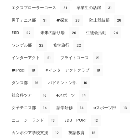
エクスプローラーコース
卒業生の活躍
31
31
男子テニス部
#探究
陸上競技部
31
28
28
ESD
未来の語り場
生徒会活動
27
26
24
ワンゲル部
修学旅行
22
22
インターアクト
ブライトコース
21
21
#iPad
＃インターアクトクラブ
18
18
ダンス部
バドミントン部
16
16
社会科ツアー
eスポーツ
16
14
女子テニス部
語学研修
eスポーツ部
14
14
13
ニュージーランド
EDUーPORT
13
12
カンボジア学校支援
英語教育
12
12