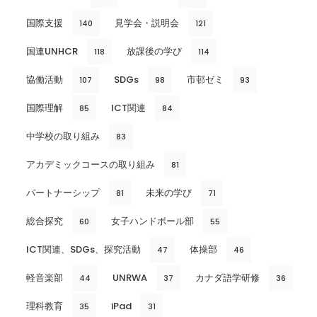
国際支援
見学会・説明会
140
121
国連UNHCR
放課後の学び
118
114
協働活動
SDGs
市邨ゼミ
107
98
93
国際理解
ICT関連
85
84
中学校の取り組み
83
アカデミックコースの取り組み
81
パートナーシップ
未来の学び
81
71
総合探究
女子ハンドボール部
60
55
ICT関連、SDGs、探究活動
体操部
47
46
軽音楽部
UNRWA
カナダ語学研修
44
37
36
理科教育
iPad
35
31