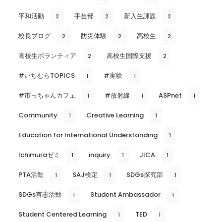
平和活動
手芸部
新入生課題
2
2
2
校長ブログ
防災体験
高校生
2
2
2
高校生ボランティア
高校生国際支援
2
2
#いちむらTOPICS
#実験
1
1
#市っちゃんカフェ
#放射線
ASPnet
1
1
1
Community
Creative Learning
1
1
Education for International Understanding
1
Ichimuraゼミ
inquiry
JICA
1
1
1
PTA活動
SAJ検定
SDGs探究部
1
1
1
SDGs有志活動
Student Ambassador
1
1
Student Centered Learning
TED
1
1