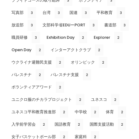
ブライトコースの取り組み
ボランティア
3
3
写真部
台湾
国連
平和教育
3
3
3
3
放送部
文部科学省EDUーPORT
書道部
3
3
3
職員研修
Exhibition Day
Explorer
3
2
2
Open Day
インターアクトクラブ
2
2
ウクライナ避難民支援
オリンピック
2
2
パレスチナ
パレスチナ支援
2
2
ボランティアアワード
2
ユニクロ服のチカラプロジェクト
ユネスコ
2
2
ユネスコ平和教育推進部
中学校
体育
2
2
2
入学前学習会
国語教育
国際支援活動
2
2
2
女子バスケットボール部
家庭科
2
2