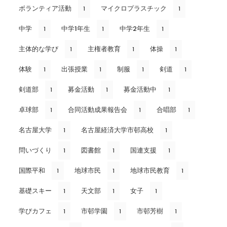
ボランティア活動
マイクロプラスチック
1
1
中学
中学1年生
中学2年生
1
1
1
主体的な学び
主権者教育
体操
1
1
1
体験
出張授業
制服
剣道
1
1
1
1
剣道部
募金活動
募金活動中
1
1
1
卓球部
合同活動成果報告会
合唱部
1
1
1
名古屋大学
名古屋経済大学市邨高校
1
1
問いづくり
図書館
国連支援
1
1
1
国際平和
地球市民
地球市民教育
1
1
1
基礎スキー
天文部
女子
1
1
1
学びカフェ
市邨学園
市邨芳樹
1
1
1