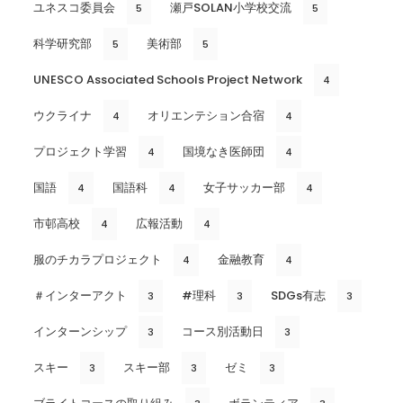
ユネスコ委員会
瀬戸SOLAN小学校交流
5
5
科学研究部
美術部
5
5
UNESCO Associated Schools Project Network
4
ウクライナ
オリエンテション合宿
4
4
プロジェクト学習
国境なき医師団
4
4
国語
国語科
女子サッカー部
4
4
4
市邨高校
広報活動
4
4
服のチカラプロジェクト
金融教育
4
4
＃インターアクト
#理科
SDGs有志
3
3
3
インターンシップ
コース別活動日
3
3
スキー
スキー部
ゼミ
3
3
3