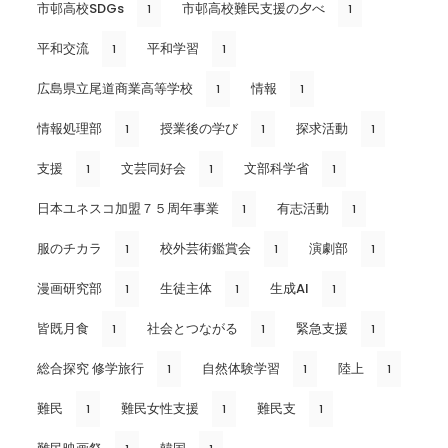
市邨高校SDGs
市邨高校難民支援の夕べ
1
1
平和交流
平和学習
1
1
広島県立尾道商業高等学校
情報
1
1
情報処理部
授業後の学び
探求活動
1
1
1
支援
文芸同好会
文部科学省
1
1
1
日本ユネスコ加盟７５周年事業
有志活動
1
1
服のチカラ
校外芸術鑑賞会
演劇部
1
1
1
漫画研究部
生徒主体
生成AI
1
1
1
皆既月食
社会とつながる
緊急支援
1
1
1
総合探究 修学旅行
自然体験学習
陸上
1
1
1
難民
難民女性支援
難民支
1
1
1