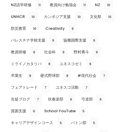
NZ語学研修
教員向け勉強会
NZ
11
11
10
UNHCR
カンボジア支援
文化祭
10
10
10
防災教育
Creativity
10
9
パレスチナ学校支援
協働国際支援
9
9
教員研修
社会科
野村勇斗
9
9
9
ミライノカタリバ
ユネスコゼミ
8
8
卒業生
硬式野球部
#現代社会
8
8
7
フェアトレード
ユネスコ活動
7
7
生徒ブログ
吹奏楽部
弓道部
7
6
6
貧困支援
School YouTube
6
5
キャリアデザインコース
バトン部
5
5