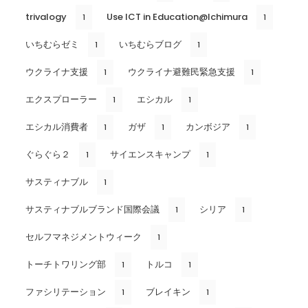
trivalogy
Use ICT in Education@Ichimura
1
1
いちむらゼミ
いちむらブログ
1
1
ウクライナ支援
ウクライナ避難民緊急支援
1
1
エクスプローラー
エシカル
1
1
エシカル消費者
ガザ
カンボジア
1
1
1
ぐらぐら２
サイエンスキャンプ
1
1
サスティナブル
1
サスティナブルブランド国際会議
シリア
1
1
セルフマネジメントウィーク
1
トーチトワリング部
トルコ
1
1
ファシリテーション
ブレイキン
1
1