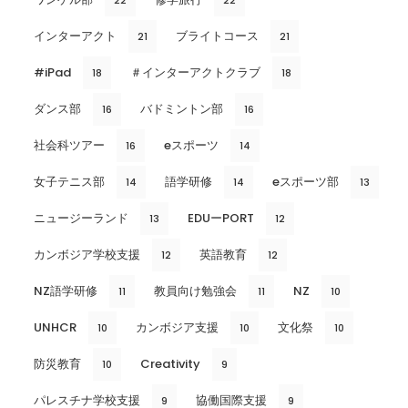
22
22
インターアクト
ブライトコース
21
21
#iPad
＃インターアクトクラブ
18
18
ダンス部
バドミントン部
16
16
社会科ツアー
eスポーツ
16
14
女子テニス部
語学研修
eスポーツ部
14
14
13
ニュージーランド
EDUーPORT
13
12
カンボジア学校支援
英語教育
12
12
NZ語学研修
教員向け勉強会
NZ
11
11
10
UNHCR
カンボジア支援
文化祭
10
10
10
防災教育
Creativity
10
9
パレスチナ学校支援
協働国際支援
9
9