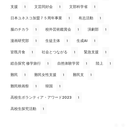
支援
文芸同好会
文部科学省
1
1
1
日本ユネスコ加盟７５周年事業
有志活動
1
1
服のチカラ
校外芸術鑑賞会
演劇部
1
1
1
漫画研究部
生徒主体
生成AI
1
1
1
皆既月食
社会とつながる
緊急支援
1
1
1
総合探究 修学旅行
自然体験学習
陸上
1
1
1
難民
難民女性支援
難民支
1
1
1
難民映画祭
韓国
1
1
高校生ボランティア・アワード2023
1
高校生探究活動
1