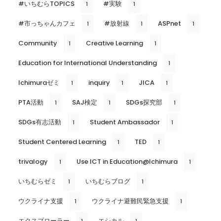
#いちむらTOPICS
#実験
1
1
#市っちゃんカフェ
#放射線
ASPnet
1
1
1
Community
Creative Learning
1
1
Education for International Understanding
1
Ichimuraゼミ
inquiry
JICA
1
1
1
PTA活動
SAJ検定
SDGs探究部
1
1
1
SDGs有志活動
Student Ambassador
1
1
Student Centered Learning
TED
1
1
trivalogy
Use ICT in Education@Ichimura
1
1
いちむらゼミ
いちむらブログ
1
1
ウクライナ支援
ウクライナ避難民緊急支援
1
1
エクスプローラー
エシカル