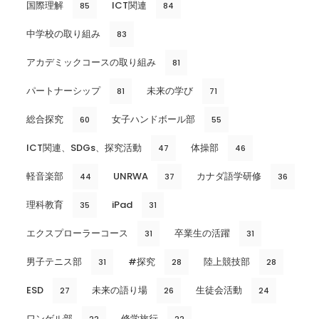
国際理解
ICT関連
85
84
中学校の取り組み
83
アカデミックコースの取り組み
81
パートナーシップ
未来の学び
81
71
総合探究
女子ハンドボール部
60
55
ICT関連、SDGs、探究活動
体操部
47
46
軽音楽部
UNRWA
カナダ語学研修
44
37
36
理科教育
iPad
35
31
エクスプローラーコース
卒業生の活躍
31
31
男子テニス部
#探究
陸上競技部
31
28
28
ESD
未来の語り場
生徒会活動
27
26
24
ワンゲル部
修学旅行