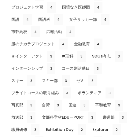
プロジェクト学習
国境なき医師団
4
4
国語
国語科
女子サッカー部
4
4
4
市邨高校
広報活動
4
4
服のチカラプロジェクト
金融教育
4
4
＃インターアクト
#理科
SDGs有志
3
3
3
インターンシップ
コース別活動日
3
3
スキー
スキー部
ゼミ
3
3
3
ブライトコースの取り組み
ボランティア
3
3
写真部
台湾
国連
平和教育
3
3
3
3
放送部
文部科学省EDUーPORT
書道部
3
3
3
職員研修
Exhibition Day
Explorer
3
2
2