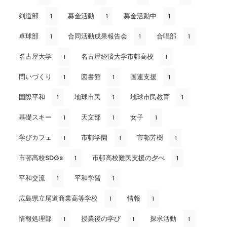
剣道部
募金活動
募金活動中
1
1
1
卓球部
合同活動成果報告会
合唱部
1
1
1
名古屋大学
名古屋経済大学市邨高校
1
1
問いづくり
図書館
国連支援
1
1
1
国際平和
地球市民
地球市民教育
1
1
1
基礎スキー
天文部
女子
1
1
1
学びカフェ
市邨学園
市邨芳樹
1
1
1
市邨高校SDGs
市邨高校難民支援の夕べ
1
1
平和交流
平和学習
1
1
広島県立尾道商業高等学校
情報
1
1
情報処理部
授業後の学び
探求活動
1
1
1