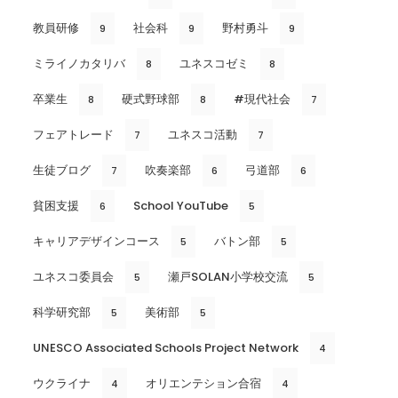
教員研修
社会科
野村勇斗
9
9
9
ミライノカタリバ
ユネスコゼミ
8
8
卒業生
硬式野球部
#現代社会
8
8
7
フェアトレード
ユネスコ活動
7
7
生徒ブログ
吹奏楽部
弓道部
7
6
6
貧困支援
School YouTube
6
5
キャリアデザインコース
バトン部
5
5
ユネスコ委員会
瀬戸SOLAN小学校交流
5
5
科学研究部
美術部
5
5
UNESCO Associated Schools Project Network
4
ウクライナ
オリエンテション合宿
4
4