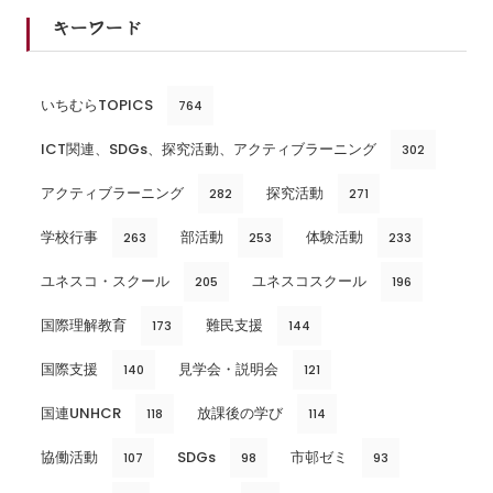
キーワード
いちむらTOPICS
764
ICT関連、SDGs、探究活動、アクティブラーニング
302
アクティブラーニング
探究活動
282
271
学校行事
部活動
体験活動
263
253
233
ユネスコ・スクール
ユネスコスクール
205
196
国際理解教育
難民支援
173
144
国際支援
見学会・説明会
140
121
国連UNHCR
放課後の学び
118
114
協働活動
SDGs
市邨ゼミ
107
98
93