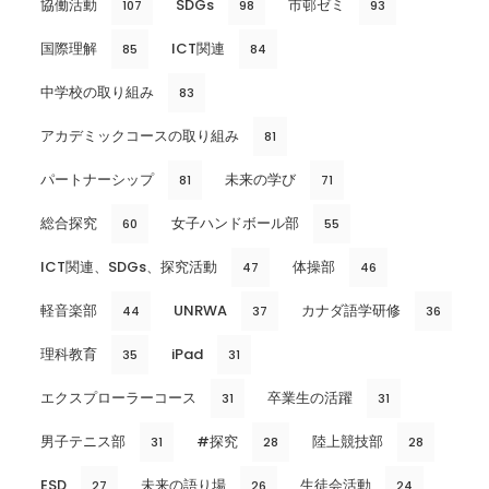
協働活動
SDGs
市邨ゼミ
107
98
93
国際理解
ICT関連
85
84
中学校の取り組み
83
アカデミックコースの取り組み
81
パートナーシップ
未来の学び
81
71
総合探究
女子ハンドボール部
60
55
ICT関連、SDGs、探究活動
体操部
47
46
軽音楽部
UNRWA
カナダ語学研修
44
37
36
理科教育
iPad
35
31
エクスプローラーコース
卒業生の活躍
31
31
男子テニス部
#探究
陸上競技部
31
28
28
ESD
未来の語り場
生徒会活動
27
26
24