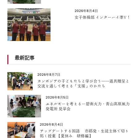
2026年8月4日
女子体操部 インターハイ準V！
最新記事
2026年8月7日
カンボジアの子どもたちと学び合う――遊具贈呈と
交流を通して考える「支援」のかたち
2026年8月5日
エネルギーを考えるー碧南火力・青山高原風力
発電所 見学会
2026年8月4日
アップデートする国語 市邨発・生徒主体で切り
拓く授業 【夏休み 研修編】