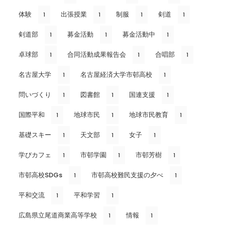
体験
出張授業
制服
剣道
1
1
1
1
剣道部
募金活動
募金活動中
1
1
1
卓球部
合同活動成果報告会
合唱部
1
1
1
名古屋大学
名古屋経済大学市邨高校
1
1
問いづくり
図書館
国連支援
1
1
1
国際平和
地球市民
地球市民教育
1
1
1
基礎スキー
天文部
女子
1
1
1
学びカフェ
市邨学園
市邨芳樹
1
1
1
市邨高校SDGs
市邨高校難民支援の夕べ
1
1
平和交流
平和学習
1
1
広島県立尾道商業高等学校
情報
1
1