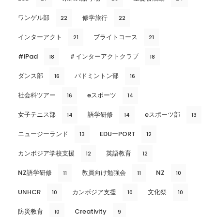
ワンゲル部
修学旅行
22
22
インターアクト
ブライトコース
21
21
#iPad
＃インターアクトクラブ
18
18
ダンス部
バドミントン部
16
16
社会科ツアー
eスポーツ
16
14
女子テニス部
語学研修
eスポーツ部
14
14
13
ニュージーランド
EDUーPORT
13
12
カンボジア学校支援
英語教育
12
12
NZ語学研修
教員向け勉強会
NZ
11
11
10
UNHCR
カンボジア支援
文化祭
10
10
10
防災教育
Creativity
10
9