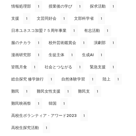
情報処理部
授業後の学び
探求活動
1
1
1
支援
文芸同好会
文部科学省
1
1
1
日本ユネスコ加盟７５周年事業
有志活動
1
1
服のチカラ
校外芸術鑑賞会
演劇部
1
1
1
漫画研究部
生徒主体
生成AI
1
1
1
皆既月食
社会とつながる
緊急支援
1
1
1
総合探究 修学旅行
自然体験学習
陸上
1
1
1
難民
難民女性支援
難民支
1
1
1
難民映画祭
韓国
1
1
高校生ボランティア・アワード2023
1
高校生探究活動
1