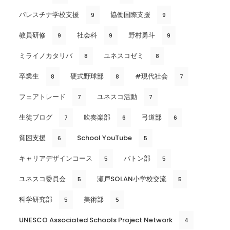
パレスチナ学校支援
協働国際支援
9
9
教員研修
社会科
野村勇斗
9
9
9
ミライノカタリバ
ユネスコゼミ
8
8
卒業生
硬式野球部
#現代社会
8
8
7
フェアトレード
ユネスコ活動
7
7
生徒ブログ
吹奏楽部
弓道部
7
6
6
貧困支援
School YouTube
6
5
キャリアデザインコース
バトン部
5
5
ユネスコ委員会
瀬戸SOLAN小学校交流
5
5
科学研究部
美術部
5
5
UNESCO Associated Schools Project Network
4