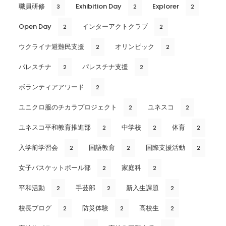
職員研修
Exhibition Day
Explorer
3
2
2
Open Day
インターアクトクラブ
2
2
ウクライナ避難民支援
オリンピック
2
2
パレスチナ
パレスチナ支援
2
2
ボランティアアワード
2
ユニクロ服のチカラプロジェクト
ユネスコ
2
2
ユネスコ平和教育推進部
中学校
体育
2
2
2
入学前学習会
国語教育
国際支援活動
2
2
2
女子バスケットボール部
家庭科
2
2
平和活動
手芸部
新入生課題
2
2
2
校長ブログ
防災体験
高校生
2
2
2