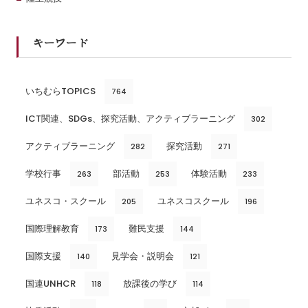
キーワード
いちむらTOPICS
764
ICT関連、SDGs、探究活動、アクティブラーニング
302
アクティブラーニング
探究活動
282
271
学校行事
部活動
体験活動
263
253
233
ユネスコ・スクール
ユネスコスクール
205
196
国際理解教育
難民支援
173
144
国際支援
見学会・説明会
140
121
国連UNHCR
放課後の学び
118
114