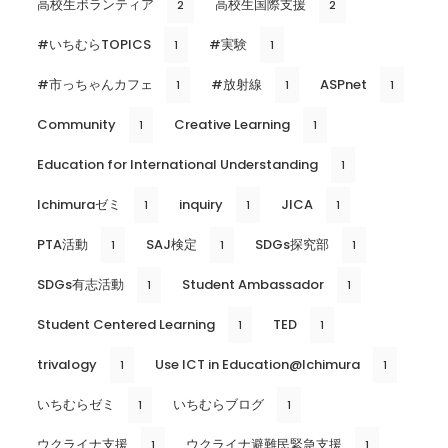
高校生ボランティア
高校生国際支援
2
2
#いちむらTOPICS
#実験
1
1
#市っちゃんカフェ
#放射線
ASPnet
1
1
1
Community
Creative Learning
1
1
Education for International Understanding
1
Ichimuraゼミ
inquiry
JICA
1
1
1
PTA活動
SAJ検定
SDGs探究部
1
1
1
SDGs有志活動
Student Ambassador
1
1
Student Centered Learning
TED
1
1
trivalogy
Use ICT in Education@Ichimura
1
1
いちむらゼミ
いちむらブログ
1
1
ウクライナ支援
ウクライナ避難民緊急支援
1
1