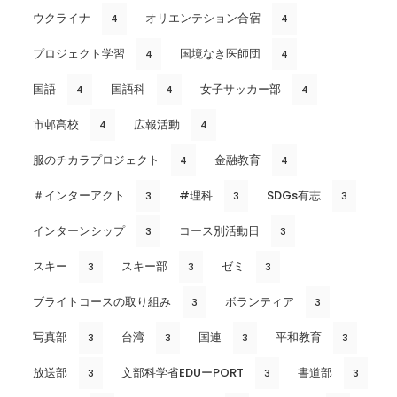
ウクライナ
オリエンテション合宿
4
4
プロジェクト学習
国境なき医師団
4
4
国語
国語科
女子サッカー部
4
4
4
市邨高校
広報活動
4
4
服のチカラプロジェクト
金融教育
4
4
＃インターアクト
#理科
SDGs有志
3
3
3
インターンシップ
コース別活動日
3
3
スキー
スキー部
ゼミ
3
3
3
ブライトコースの取り組み
ボランティア
3
3
写真部
台湾
国連
平和教育
3
3
3
3
放送部
文部科学省EDUーPORT
書道部
3
3
3