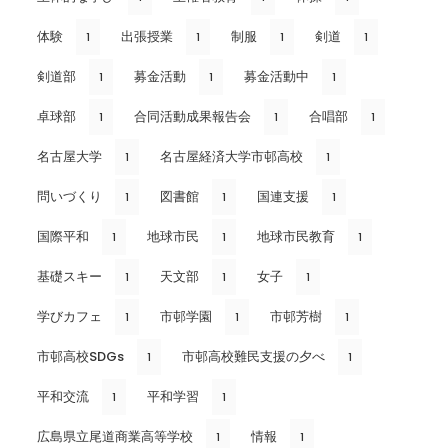
体験
出張授業
制服
剣道
1
1
1
1
剣道部
募金活動
募金活動中
1
1
1
卓球部
合同活動成果報告会
合唱部
1
1
1
名古屋大学
名古屋経済大学市邨高校
1
1
問いづくり
図書館
国連支援
1
1
1
国際平和
地球市民
地球市民教育
1
1
1
基礎スキー
天文部
女子
1
1
1
学びカフェ
市邨学園
市邨芳樹
1
1
1
市邨高校SDGs
市邨高校難民支援の夕べ
1
1
平和交流
平和学習
1
1
広島県立尾道商業高等学校
情報
1
1