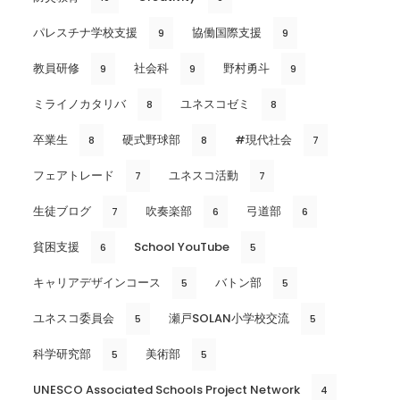
パレスチナ学校支援
協働国際支援
9
9
教員研修
社会科
野村勇斗
9
9
9
ミライノカタリバ
ユネスコゼミ
8
8
卒業生
硬式野球部
#現代社会
8
8
7
フェアトレード
ユネスコ活動
7
7
生徒ブログ
吹奏楽部
弓道部
7
6
6
貧困支援
School YouTube
6
5
キャリアデザインコース
バトン部
5
5
ユネスコ委員会
瀬戸SOLAN小学校交流
5
5
科学研究部
美術部
5
5
UNESCO Associated Schools Project Network
4