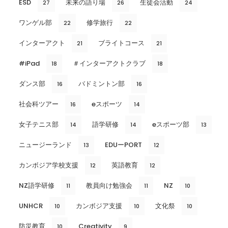
ESD
未来の語り場
生徒会活動
27
26
24
ワンゲル部
修学旅行
22
22
インターアクト
ブライトコース
21
21
#iPad
＃インターアクトクラブ
18
18
ダンス部
バドミントン部
16
16
社会科ツアー
eスポーツ
16
14
女子テニス部
語学研修
eスポーツ部
14
14
13
ニュージーランド
EDUーPORT
13
12
カンボジア学校支援
英語教育
12
12
NZ語学研修
教員向け勉強会
NZ
11
11
10
UNHCR
カンボジア支援
文化祭
10
10
10
防災教育
Creativity
10
9