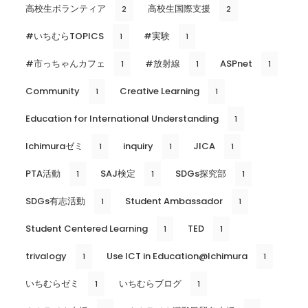
高校生ボランティア
高校生国際支援
2
2
#いちむらTOPICS
#実験
1
1
#市っちゃんカフェ
#放射線
ASPnet
1
1
1
Community
Creative Learning
1
1
Education for International Understanding
1
Ichimuraゼミ
inquiry
JICA
1
1
1
PTA活動
SAJ検定
SDGs探究部
1
1
1
SDGs有志活動
Student Ambassador
1
1
Student Centered Learning
TED
1
1
trivalogy
Use ICT in Education@Ichimura
1
1
いちむらゼミ
いちむらブログ
1
1