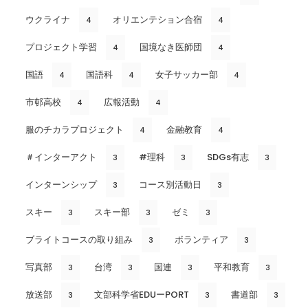
ウクライナ
オリエンテション合宿
4
4
プロジェクト学習
国境なき医師団
4
4
国語
国語科
女子サッカー部
4
4
4
市邨高校
広報活動
4
4
服のチカラプロジェクト
金融教育
4
4
＃インターアクト
#理科
SDGs有志
3
3
3
インターンシップ
コース別活動日
3
3
スキー
スキー部
ゼミ
3
3
3
ブライトコースの取り組み
ボランティア
3
3
写真部
台湾
国連
平和教育
3
3
3
3
放送部
文部科学省EDUーPORT
書道部
3
3
3