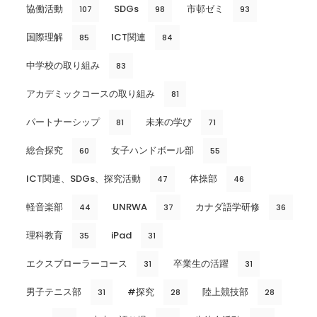
協働活動
SDGs
市邨ゼミ
107
98
93
国際理解
ICT関連
85
84
中学校の取り組み
83
アカデミックコースの取り組み
81
パートナーシップ
未来の学び
81
71
総合探究
女子ハンドボール部
60
55
ICT関連、SDGs、探究活動
体操部
47
46
軽音楽部
UNRWA
カナダ語学研修
44
37
36
理科教育
iPad
35
31
エクスプローラーコース
卒業生の活躍
31
31
男子テニス部
#探究
陸上競技部
31
28
28