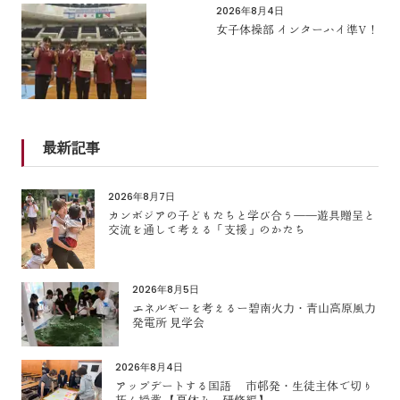
2026年8月4日
女子体操部 インターハイ準V！
最新記事
2026年8月7日
カンボジアの子どもたちと学び合う――遊具贈呈と
交流を通して考える「支援」のかたち
2026年8月5日
エネルギーを考えるー碧南火力・青山高原風力
発電所 見学会
2026年8月4日
アップデートする国語 市邨発・生徒主体で切り