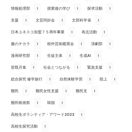
情報処理部
授業後の学び
探求活動
1
1
1
支援
文芸同好会
文部科学省
1
1
1
日本ユネスコ加盟７５周年事業
有志活動
1
1
服のチカラ
校外芸術鑑賞会
演劇部
1
1
1
漫画研究部
生徒主体
生成AI
1
1
1
皆既月食
社会とつながる
緊急支援
1
1
1
総合探究 修学旅行
自然体験学習
陸上
1
1
1
難民
難民女性支援
難民支
1
1
1
難民映画祭
韓国
1
1
高校生ボランティア・アワード2023
1
高校生探究活動
1