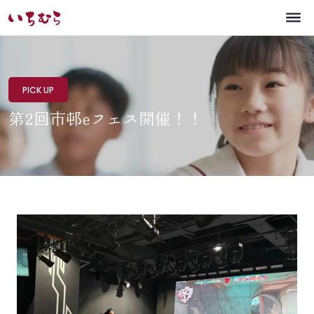
PICK UP
第2回市邨eフェス開催！！