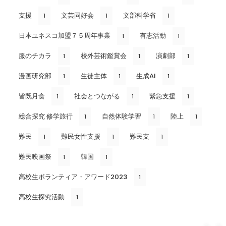
支援
文芸同好会
文部科学省
1
1
1
日本ユネスコ加盟７５周年事業
有志活動
1
1
服のチカラ
校外芸術鑑賞会
演劇部
1
1
1
漫画研究部
生徒主体
生成AI
1
1
1
皆既月食
社会とつながる
緊急支援
1
1
1
総合探究 修学旅行
自然体験学習
陸上
1
1
1
難民
難民女性支援
難民支
1
1
1
難民映画祭
韓国
1
1
高校生ボランティア・アワード2023
1
高校生探究活動
1