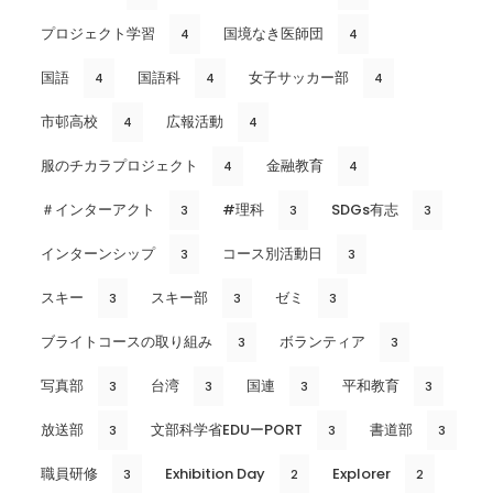
プロジェクト学習
国境なき医師団
4
4
国語
国語科
女子サッカー部
4
4
4
市邨高校
広報活動
4
4
服のチカラプロジェクト
金融教育
4
4
＃インターアクト
#理科
SDGs有志
3
3
3
インターンシップ
コース別活動日
3
3
スキー
スキー部
ゼミ
3
3
3
ブライトコースの取り組み
ボランティア
3
3
写真部
台湾
国連
平和教育
3
3
3
3
放送部
文部科学省EDUーPORT
書道部
3
3
3
職員研修
Exhibition Day
Explorer
3
2
2