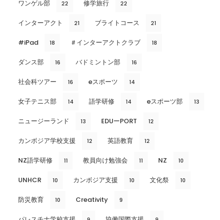
ワンゲル部
修学旅行
22
22
インターアクト
ブライトコース
21
21
#iPad
＃インターアクトクラブ
18
18
ダンス部
バドミントン部
16
16
社会科ツアー
eスポーツ
16
14
女子テニス部
語学研修
eスポーツ部
14
14
13
ニュージーランド
EDUーPORT
13
12
カンボジア学校支援
英語教育
12
12
NZ語学研修
教員向け勉強会
NZ
11
11
10
UNHCR
カンボジア支援
文化祭
10
10
10
防災教育
Creativity
10
9
パレスチナ学校支援
協働国際支援
9
9