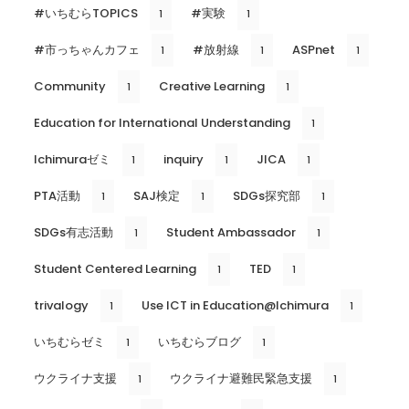
#いちむらTOPICS
#実験
1
1
#市っちゃんカフェ
#放射線
ASPnet
1
1
1
Community
Creative Learning
1
1
Education for International Understanding
1
Ichimuraゼミ
inquiry
JICA
1
1
1
PTA活動
SAJ検定
SDGs探究部
1
1
1
SDGs有志活動
Student Ambassador
1
1
Student Centered Learning
TED
1
1
trivalogy
Use ICT in Education@Ichimura
1
1
いちむらゼミ
いちむらブログ
1
1
ウクライナ支援
ウクライナ避難民緊急支援
1
1