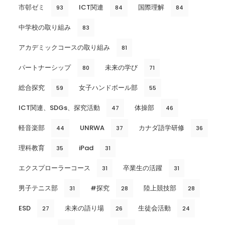
市邨ゼミ
ICT関連
国際理解
93
84
84
中学校の取り組み
83
アカデミックコースの取り組み
81
パートナーシップ
未来の学び
80
71
総合探究
女子ハンドボール部
59
55
ICT関連、SDGs、探究活動
体操部
47
46
軽音楽部
UNRWA
カナダ語学研修
44
37
36
理科教育
iPad
35
31
エクスプローラーコース
卒業生の活躍
31
31
男子テニス部
#探究
陸上競技部
31
28
28
ESD
未来の語り場
生徒会活動
27
26
24