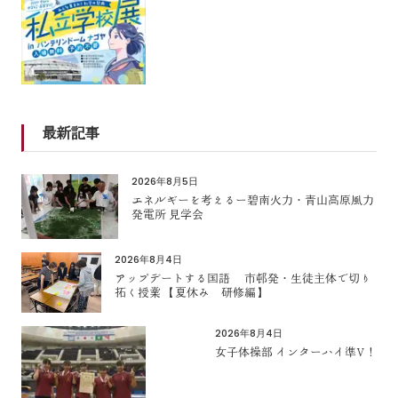
最新記事
2026年8月5日
エネルギーを考えるー碧南火力・青山高原風力
発電所 見学会
2026年8月4日
アップデートする国語 市邨発・生徒主体で切り
拓く授業 【夏休み 研修編】
2026年8月4日
女子体操部 インターハイ準V！