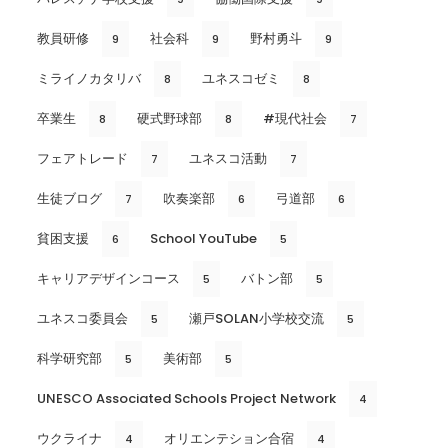
教員研修
社会科
野村勇斗
9
9
9
ミライノカタリバ
ユネスコゼミ
8
8
卒業生
硬式野球部
#現代社会
8
8
7
フェアトレード
ユネスコ活動
7
7
生徒ブログ
吹奏楽部
弓道部
7
6
6
貧困支援
School YouTube
6
5
キャリアデザインコース
バトン部
5
5
ユネスコ委員会
瀬戸SOLAN小学校交流
5
5
科学研究部
美術部
5
5
UNESCO Associated Schools Project Network
4
ウクライナ
オリエンテション合宿
4
4