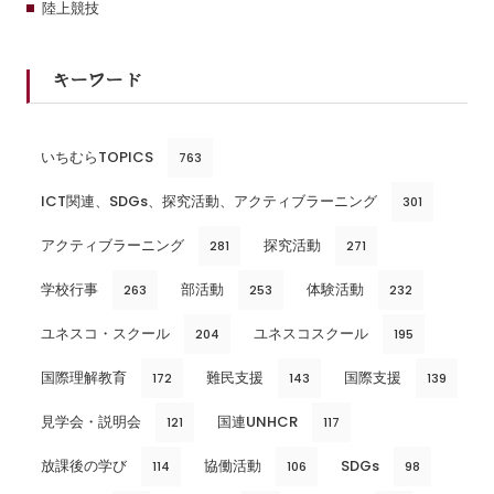
陸上競技
キーワード
いちむらTOPICS
763
ICT関連、SDGs、探究活動、アクティブラーニング
301
アクティブラーニング
探究活動
281
271
学校行事
部活動
体験活動
263
253
232
ユネスコ・スクール
ユネスコスクール
204
195
国際理解教育
難民支援
国際支援
172
143
139
見学会・説明会
国連UNHCR
121
117
放課後の学び
協働活動
SDGs
114
106
98