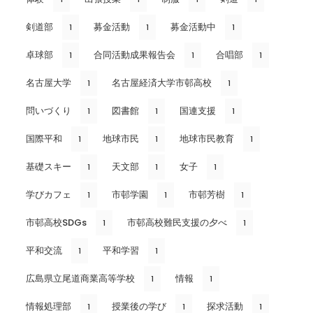
剣道部
募金活動
募金活動中
1
1
1
卓球部
合同活動成果報告会
合唱部
1
1
1
名古屋大学
名古屋経済大学市邨高校
1
1
問いづくり
図書館
国連支援
1
1
1
国際平和
地球市民
地球市民教育
1
1
1
基礎スキー
天文部
女子
1
1
1
学びカフェ
市邨学園
市邨芳樹
1
1
1
市邨高校SDGs
市邨高校難民支援の夕べ
1
1
平和交流
平和学習
1
1
広島県立尾道商業高等学校
情報
1
1
情報処理部
授業後の学び
探求活動
1
1
1