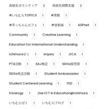
高校生ボランティア
高校生国際支援
2
2
#いちむらTOPICS
#実験
1
1
#市っちゃんカフェ
#放射線
ASPnet
1
1
1
Community
Creative Learning
1
1
Education for International Understanding
1
Ichimuraゼミ
inquiry
JICA
1
1
1
PTA活動
SAJ検定
SDGs探究部
1
1
1
SDGs有志活動
Student Ambassador
1
1
Student Centered Learning
TED
1
1
trivalogy
Use ICT in Education@Ichimura
1
1
いちむらゼミ
いちむらブログ
1
1