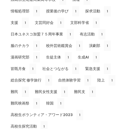
情報処理部
授業後の学び
探求活動
1
1
1
支援
文芸同好会
文部科学省
1
1
1
日本ユネスコ加盟７５周年事業
有志活動
1
1
服のチカラ
校外芸術鑑賞会
演劇部
1
1
1
漫画研究部
生徒主体
生成AI
1
1
1
皆既月食
社会とつながる
緊急支援
1
1
1
総合探究 修学旅行
自然体験学習
陸上
1
1
1
難民
難民女性支援
難民支
1
1
1
難民映画祭
韓国
1
1
高校生ボランティア・アワード2023
1
高校生探究活動
1