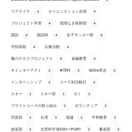
ウクライナ
オリエンテション合宿
4
4
プロジェクト学習
国境なき医師団
4
4
国語
国語科
女子サッカー部
4
4
4
市邨高校
広報活動
4
4
服のチカラプロジェクト
金融教育
4
4
＃インターアクト
#理科
SDGs有志
3
3
3
インターンシップ
コース別活動日
3
3
スキー
スキー部
ゼミ
3
3
3
ブライトコースの取り組み
ボランティア
3
3
写真部
台湾
国連
平和教育
3
3
3
3
放送部
文部科学省EDUーPORT
書道部
3
3
3