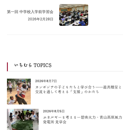
第一回 中学校入学前学習会
2026年2月28日
いちむら TOPICS
2026年8月7日
カンボジアの子どもたちと学び合う――遊具贈呈と
交流を通して考える「支援」のかたち
2026年8月5日
エネルギーを考えるー碧南火力・青山高原風力
発電所 見学会