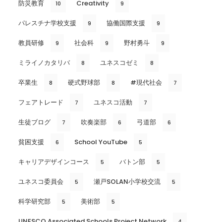
防災教育
Creativity
10
9
パレスチナ学校支援
協働国際支援
9
9
教員研修
社会科
野村勇斗
9
9
9
ミライノカタリバ
ユネスコゼミ
8
8
卒業生
硬式野球部
#現代社会
8
8
7
フェアトレード
ユネスコ活動
7
7
生徒ブログ
吹奏楽部
弓道部
7
6
6
貧困支援
School YouTube
6
5
キャリアデザインコース
バトン部
5
5
ユネスコ委員会
瀬戸SOLAN小学校交流
5
5
科学研究部
美術部
5
5
UNESCO Associated Schools Project Network
4