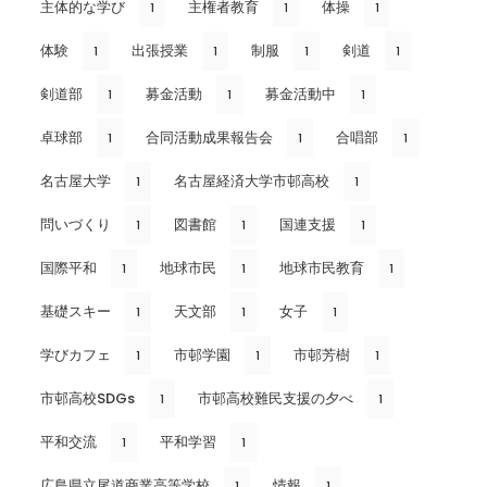
主体的な学び
主権者教育
体操
1
1
1
体験
出張授業
制服
剣道
1
1
1
1
剣道部
募金活動
募金活動中
1
1
1
卓球部
合同活動成果報告会
合唱部
1
1
1
名古屋大学
名古屋経済大学市邨高校
1
1
問いづくり
図書館
国連支援
1
1
1
国際平和
地球市民
地球市民教育
1
1
1
基礎スキー
天文部
女子
1
1
1
学びカフェ
市邨学園
市邨芳樹
1
1
1
市邨高校SDGs
市邨高校難民支援の夕べ
1
1
平和交流
平和学習
1
1
広島県立尾道商業高等学校
情報
1
1