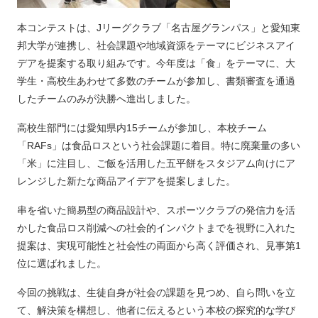
本コンテストは、Jリーグクラブ「名古屋グランパス」と愛知東
邦大学が連携し、社会課題や地域資源をテーマにビジネスアイ
デアを提案する取り組みです。今年度は「食」をテーマに、大
学生・高校生あわせて多数のチームが参加し、書類審査を通過
したチームのみが決勝へ進出しました。
高校生部門には愛知県内15チームが参加し、本校チーム
「RAFs」は食品ロスという社会課題に着目。特に廃棄量の多い
「米」に注目し、ご飯を活用した五平餅をスタジアム向けにア
レンジした新たな商品アイデアを提案しました。
串を省いた簡易型の商品設計や、スポーツクラブの発信力を活
かした食品ロス削減への社会的インパクトまでを視野に入れた
提案は、実現可能性と社会性の両面から高く評価され、見事第1
位に選ばれました。
今回の挑戦は、生徒自身が社会の課題を見つめ、自ら問いを立
て、解決策を構想し、他者に伝えるという本校の探究的な学び