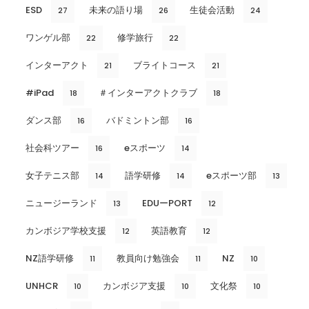
ESD
未来の語り場
生徒会活動
27
26
24
ワンゲル部
修学旅行
22
22
インターアクト
ブライトコース
21
21
#iPad
＃インターアクトクラブ
18
18
ダンス部
バドミントン部
16
16
社会科ツアー
eスポーツ
16
14
女子テニス部
語学研修
eスポーツ部
14
14
13
ニュージーランド
EDUーPORT
13
12
カンボジア学校支援
英語教育
12
12
NZ語学研修
教員向け勉強会
NZ
11
11
10
UNHCR
カンボジア支援
文化祭
10
10
10