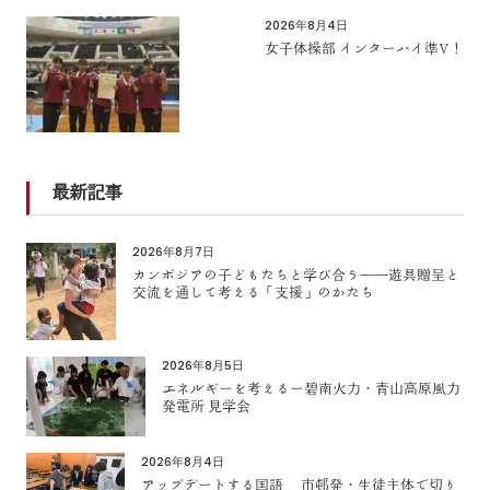
2026年8月4日
女子体操部 インターハイ準V！
最新記事
2026年8月7日
カンボジアの子どもたちと学び合う――遊具贈呈と
交流を通して考える「支援」のかたち
2026年8月5日
エネルギーを考えるー碧南火力・青山高原風力
発電所 見学会
2026年8月4日
アップデートする国語 市邨発・生徒主体で切り