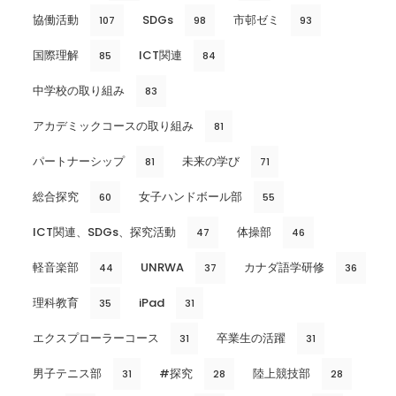
協働活動
SDGs
市邨ゼミ
107
98
93
国際理解
ICT関連
85
84
中学校の取り組み
83
アカデミックコースの取り組み
81
パートナーシップ
未来の学び
81
71
総合探究
女子ハンドボール部
60
55
ICT関連、SDGs、探究活動
体操部
47
46
軽音楽部
UNRWA
カナダ語学研修
44
37
36
理科教育
iPad
35
31
エクスプローラーコース
卒業生の活躍
31
31
男子テニス部
#探究
陸上競技部
31
28
28