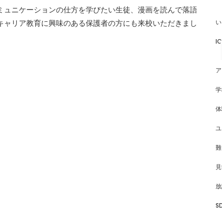
ミュニケーションの仕方を学びたい生徒、漫画を読んで落語
い
キャリア教育に興味のある保護者の方にも来校いただきまし
I
ア
学
体
ユ
難
見
放
S