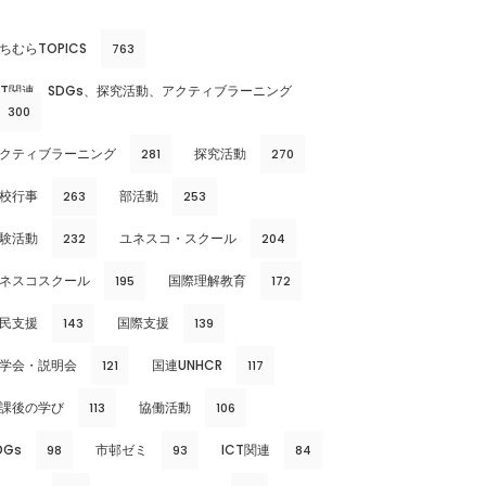
ちむらTOPICS
763
CT関連、SDGs、探究活動、アクティブラーニング
300
クティブラーニング
探究活動
281
270
校行事
部活動
263
253
験活動
ユネスコ・スクール
232
204
ネスコスクール
国際理解教育
195
172
民支援
国際支援
143
139
学会・説明会
国連UNHCR
121
117
課後の学び
協働活動
113
106
DGs
市邨ゼミ
ICT関連
98
93
84