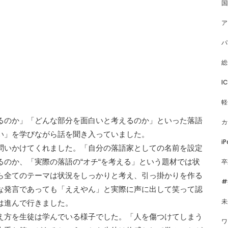
国
ア
パ
総
I
軽
るのか」「どんな部分を面白いと考えるのか」といった落語
カ
い」を学びながら話を聞き入っていました。
iP
問いかけてくれました。「自分の落語家としての名前を設定
卒
のか、「実際の落語の“オチ“を考える」という題材では状
ら全てのテーマは状況をしっかりと考え、引っ掛かりを作る
#
な発言であっても「ええやん」と実際に声に出して笑って認
未
は進んで行きました。
え方を生徒は学んでいる様子でした。「人を傷つけてしまう
ワ