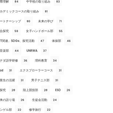
際理解
中学校の取り組み
84
83
カデミックコースの取り組み
81
ートナーシップ
未来の学び
80
71
合探究
女子ハンドボール部
59
55
CT関連、SDGs、探究活動
体操部
47
46
音楽部
UNRWA
44
37
ナダ語学研修
理科教育
36
34
ad
エクスプローラーコース
31
31
業生の活躍
男子テニス部
31
31
探究
陸上競技部
ESD
28
28
26
来の語り場
生徒会活動
26
24
ンゲル部
修学旅行
22
22