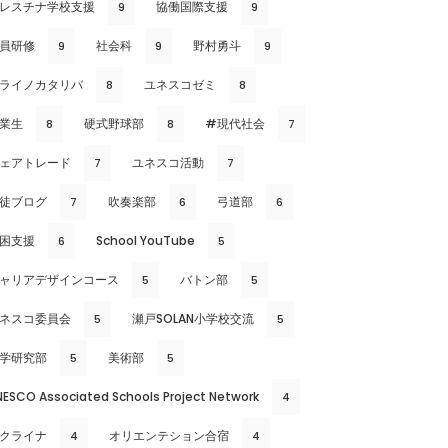
レスチナ学校支援
協働国際支援
9
9
員研修
社会科
野村勇斗
9
9
9
ライノカタリバ
ユネスコゼミ
8
8
業生
硬式野球部
#現代社会
8
8
7
ェアトレード
ユネスコ活動
7
7
徒ブログ
吹奏楽部
弓道部
7
6
6
困支援
School YouTube
6
5
ャリアデザインコース
バトン部
5
5
ネスコ委員会
瀬戸SOLAN小学校交流
5
5
学研究部
美術部
5
5
NESCO Associated Schools Project Network
4
クライナ
オリエンテション合宿
4
4