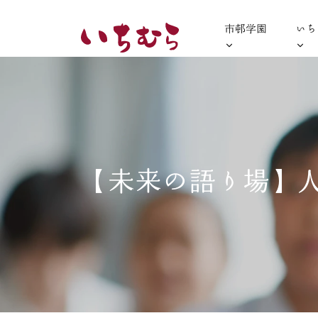
市邨学園
いち
【未来の語り場】