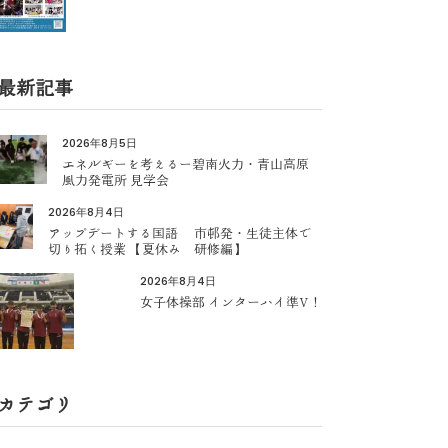
最新記事
2026年8月5日
エネルギーを考えるー碧南火力・青山高原
風力発電所 見学会
2026年8月4日
アップデートする国語 市邨発・生徒主体で
切り拓く授業 【夏休み 研修編】
2026年8月4日
女子体操部 インターハイ準V！
カテゴリ