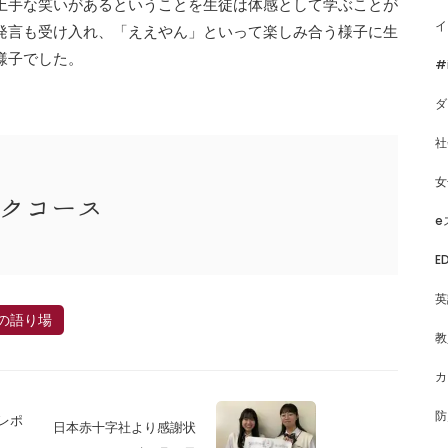
上手な笑いがあるということを生徒は体感として学ぶことが
イ
発言も受け入れ、「ええやん」といって楽しみ合う様子に生
様子でした。
#
ダ
社
女
ックコース
e
E
英
の語り場
教
カ
防
レポ
日本赤十字社より感謝状