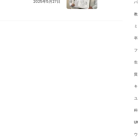
2025年5月27日
パ
教
ミ
卒
フ
生
貧
キ
ユ
科
U
ウ