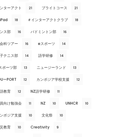
ンターアクト
ブライトコース
21
21
iPad
＃インターアクトクラブ
18
18
ンス部
バドミントン部
16
16
会科ツアー
eスポーツ
16
14
子テニス部
語学研修
14
14
スポーツ部
ニュージーランド
13
13
DUーPORT
カンボジア学校支援
12
12
語教育
NZ語学研修
12
11
員向け勉強会
NZ
UNHCR
11
10
10
ンボジア支援
文化祭
10
10
災教育
Creativity
10
9