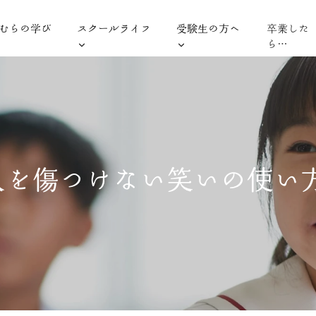
むらの学び
スクールライフ
受験生の方へ
卒業した
ら…
人を傷つけない笑いの使い