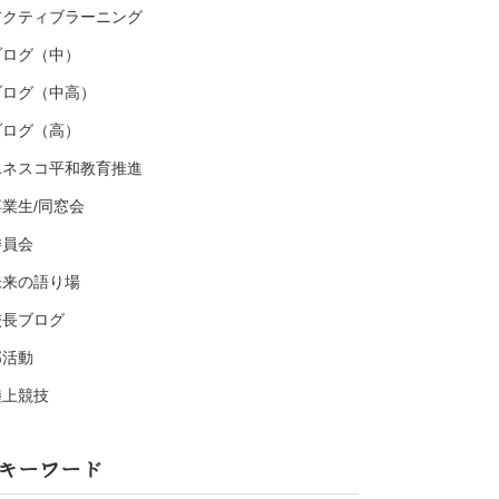
アクティブラーニング
ブログ（中）
ブログ（中高）
ブログ（高）
ユネスコ平和教育推進
卒業生/同窓会
委員会
未来の語り場
校長ブログ
部活動
陸上競技
キーワード