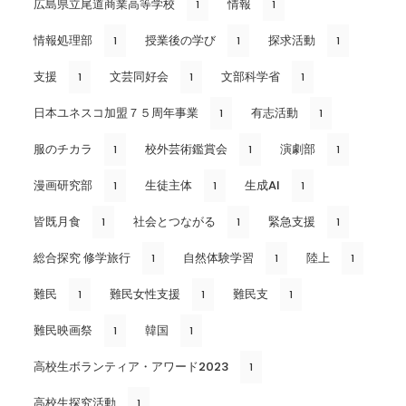
広島県立尾道商業高等学校
情報
1
1
情報処理部
授業後の学び
探求活動
1
1
1
支援
文芸同好会
文部科学省
1
1
1
日本ユネスコ加盟７５周年事業
有志活動
1
1
服のチカラ
校外芸術鑑賞会
演劇部
1
1
1
漫画研究部
生徒主体
生成AI
1
1
1
皆既月食
社会とつながる
緊急支援
1
1
1
総合探究 修学旅行
自然体験学習
陸上
1
1
1
難民
難民女性支援
難民支
1
1
1
難民映画祭
韓国
1
1
高校生ボランティア・アワード2023
1
高校生探究活動
1