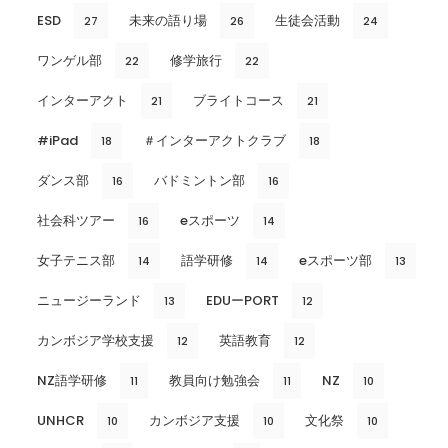
ESD
未来の語り場
生徒会活動
27
26
24
ワンゲル部
修学旅行
22
22
インターアクト
ブライトコース
21
21
#iPad
＃インターアクトクラブ
18
18
ダンス部
バドミントン部
16
16
社会科ツアー
eスポーツ
16
14
女子テニス部
語学研修
eスポーツ部
14
14
13
ニュージーランド
EDUーPORT
13
12
カンボジア学校支援
英語教育
12
12
NZ語学研修
教員向け勉強会
NZ
11
11
10
UNHCR
カンボジア支援
文化祭
10
10
10