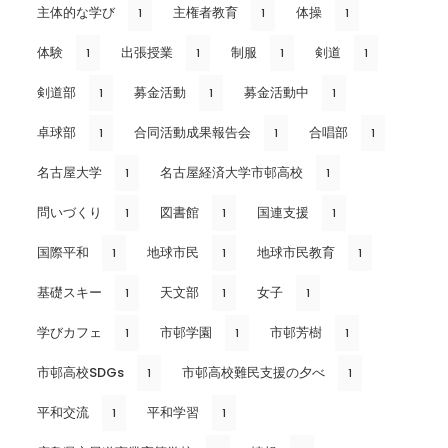
主体的な学び
主権者教育
体操
1
1
1
体験
出張授業
制服
剣道
1
1
1
1
剣道部
募金活動
募金活動中
1
1
1
卓球部
合同活動成果報告会
合唱部
1
1
1
名古屋大学
名古屋経済大学市邨高校
1
1
問いづくり
図書館
国連支援
1
1
1
国際平和
地球市民
地球市民教育
1
1
1
基礎スキー
天文部
女子
1
1
1
学びカフェ
市邨学園
市邨芳樹
1
1
1
市邨高校SDGs
市邨高校難民支援の夕べ
1
1
平和交流
平和学習
1
1