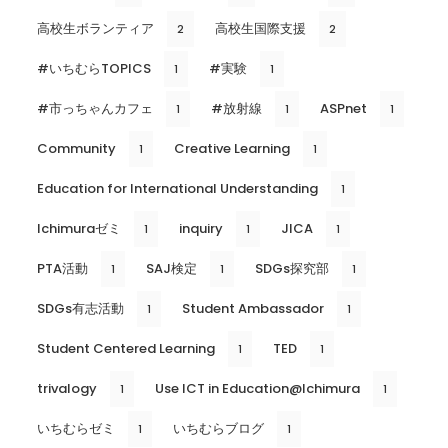
高校生ボランティア
高校生国際支援
2
2
#いちむらTOPICS
#実験
1
1
#市っちゃんカフェ
#放射線
ASPnet
1
1
1
Community
Creative Learning
1
1
Education for International Understanding
1
Ichimuraゼミ
inquiry
JICA
1
1
1
PTA活動
SAJ検定
SDGs探究部
1
1
1
SDGs有志活動
Student Ambassador
1
1
Student Centered Learning
TED
1
1
trivalogy
Use ICT in Education@Ichimura
1
1
いちむらゼミ
いちむらブログ
1
1