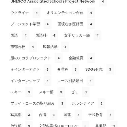
UNESCO Associated Schools Project Network
4
ウクライナ
オリエンテション合宿
4
4
プロジェクト学習
国境なき医師団
4
4
国語
国語科
女子サッカー部
4
4
4
市邨高校
広報活動
4
4
服のチカラプロジェクト
金融教育
4
4
＃インターアクト
#理科
SDGs有志
3
3
3
インターンシップ
コース別活動日
3
3
スキー
スキー部
ゼミ
3
3
3
ブライトコースの取り組み
ボランティア
3
3
写真部
台湾
国連
平和教育
3
3
3
3
放送部
文部科学省EDUーPORT
書道部
3
3
3