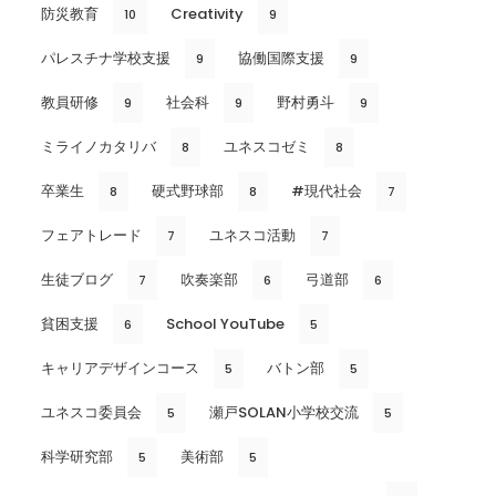
防災教育
Creativity
10
9
パレスチナ学校支援
協働国際支援
9
9
教員研修
社会科
野村勇斗
9
9
9
ミライノカタリバ
ユネスコゼミ
8
8
卒業生
硬式野球部
#現代社会
8
8
7
フェアトレード
ユネスコ活動
7
7
生徒ブログ
吹奏楽部
弓道部
7
6
6
貧困支援
School YouTube
6
5
キャリアデザインコース
バトン部
5
5
ユネスコ委員会
瀬戸SOLAN小学校交流
5
5
科学研究部
美術部
5
5