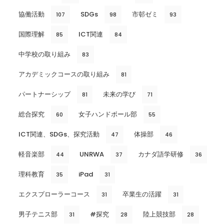
協働活動
SDGs
市邨ゼミ
107
98
93
国際理解
ICT関連
85
84
中学校の取り組み
83
アカデミックコースの取り組み
81
パートナーシップ
未来の学び
81
71
総合探究
女子ハンドボール部
60
55
ICT関連、SDGs、探究活動
体操部
47
46
軽音楽部
UNRWA
カナダ語学研修
44
37
36
理科教育
iPad
35
31
エクスプローラーコース
卒業生の活躍
31
31
男子テニス部
#探究
陸上競技部
31
28
28