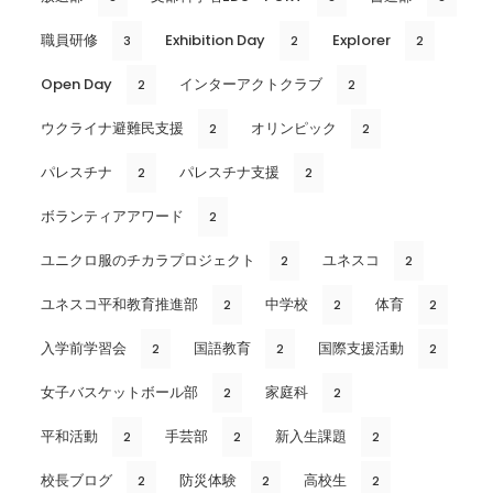
職員研修
Exhibition Day
Explorer
3
2
2
Open Day
インターアクトクラブ
2
2
ウクライナ避難民支援
オリンピック
2
2
パレスチナ
パレスチナ支援
2
2
ボランティアアワード
2
ユニクロ服のチカラプロジェクト
ユネスコ
2
2
ユネスコ平和教育推進部
中学校
体育
2
2
2
入学前学習会
国語教育
国際支援活動
2
2
2
女子バスケットボール部
家庭科
2
2
平和活動
手芸部
新入生課題
2
2
2
校長ブログ
防災体験
高校生
2
2
2