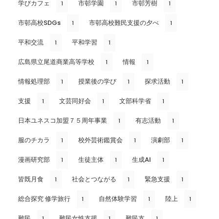
学びカフェ
市邨学園
市邨芳樹
1
1
1
市邨高校SDGs
市邨高校難民支援の夕べ
1
1
平和交流
平和学習
1
1
広島県立尾道商業高等学校
情報
1
1
情報処理部
授業後の学び
探求活動
1
1
1
支援
文芸同好会
文部科学省
1
1
1
日本ユネスコ加盟７５周年事業
有志活動
1
1
服のチカラ
校外芸術鑑賞会
演劇部
1
1
1
漫画研究部
生徒主体
生成AI
1
1
1
皆既月食
社会とつながる
緊急支援
1
1
1
総合探究 修学旅行
自然体験学習
陸上
1
1
1
難民
難民女性支援
難民支
1
1
1