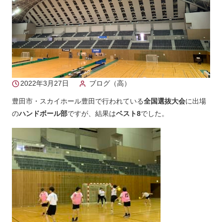
2022年3月27日
ブログ（高）
豊田市・スカイホール豊田で行われている
全国選抜大会
に出場
の
ハンドボール部
ですが、結果は
ベスト8
でした。