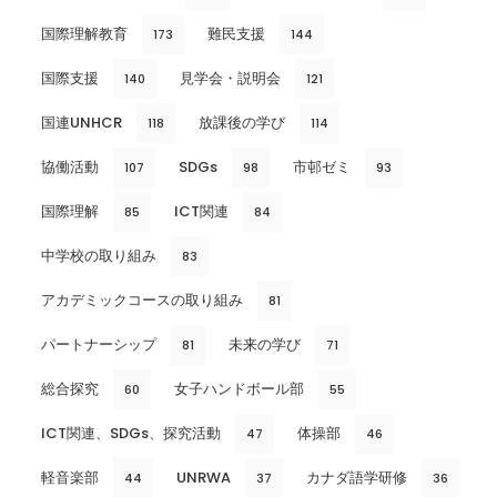
国際理解教育
難民支援
173
144
国際支援
見学会・説明会
140
121
国連UNHCR
放課後の学び
118
114
協働活動
SDGs
市邨ゼミ
107
98
93
国際理解
ICT関連
85
84
中学校の取り組み
83
アカデミックコースの取り組み
81
パートナーシップ
未来の学び
81
71
総合探究
女子ハンドボール部
60
55
ICT関連、SDGs、探究活動
体操部
47
46
軽音楽部
UNRWA
カナダ語学研修
44
37
36