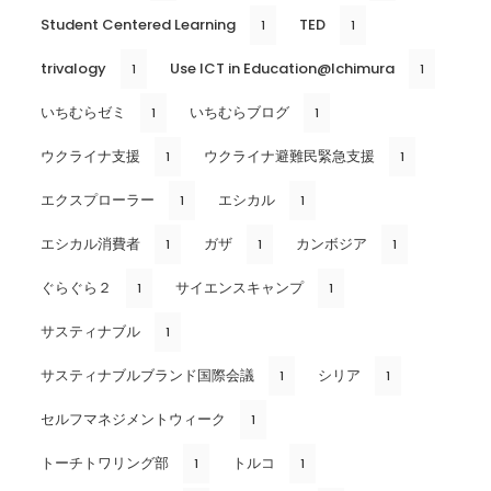
Student Centered Learning
TED
1
1
trivalogy
Use ICT in Education@Ichimura
1
1
いちむらゼミ
いちむらブログ
1
1
ウクライナ支援
ウクライナ避難民緊急支援
1
1
エクスプローラー
エシカル
1
1
エシカル消費者
ガザ
カンボジア
1
1
1
ぐらぐら２
サイエンスキャンプ
1
1
サスティナブル
1
サスティナブルブランド国際会議
シリア
1
1
セルフマネジメントウィーク
1
トーチトワリング部
トルコ
1
1