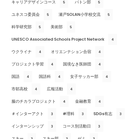
キャリアデザインコース
バトン部
5
5
ユネスコ委員会
瀬戸SOLAN小学校交流
5
5
科学研究部
美術部
5
5
UNESCO Associated Schools Project Network
4
ウクライナ
オリエンテション合宿
4
4
プロジェクト学習
国境なき医師団
4
4
国語
国語科
女子サッカー部
4
4
4
市邨高校
広報活動
4
4
服のチカラプロジェクト
金融教育
4
4
＃インターアクト
#理科
SDGs有志
3
3
3
インターンシップ
コース別活動日
3
3
スキー
スキー部
ゼミ
3
3
3