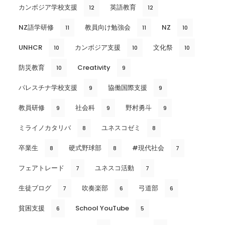
カンボジア学校支援
英語教育
12
12
NZ語学研修
教員向け勉強会
NZ
11
11
10
UNHCR
カンボジア支援
文化祭
10
10
10
防災教育
Creativity
10
9
パレスチナ学校支援
協働国際支援
9
9
教員研修
社会科
野村勇斗
9
9
9
ミライノカタリバ
ユネスコゼミ
8
8
卒業生
硬式野球部
#現代社会
8
8
7
フェアトレード
ユネスコ活動
7
7
生徒ブログ
吹奏楽部
弓道部
7
6
6
貧困支援
School YouTube
6
5