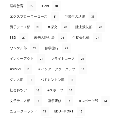
理科教育
iPad
35
31
エクスプローラーコース
卒業生の活躍
31
31
男子テニス部
#探究
陸上競技部
31
28
28
ESD
未来の語り場
生徒会活動
27
26
24
ワンゲル部
修学旅行
22
22
インターアクト
ブライトコース
21
21
#iPad
＃インターアクトクラブ
18
18
ダンス部
バドミントン部
16
16
社会科ツアー
eスポーツ
16
14
女子テニス部
語学研修
eスポーツ部
14
14
13
ニュージーランド
EDUーPORT
13
12