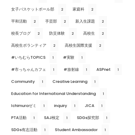
女子バスケットボール部
家庭科
2
2
平和活動
手芸部
新入生課題
2
2
2
校長ブログ
防災体験
高校生
2
2
2
高校生ボランティア
高校生国際支援
2
2
#いちむらTOPICS
#実験
1
1
#市っちゃんカフェ
#放射線
ASPnet
1
1
1
Community
Creative Learning
1
1
Education for International Understanding
1
Ichimuraゼミ
inquiry
JICA
1
1
1
PTA活動
SAJ検定
SDGs探究部
1
1
1
SDGs有志活動
Student Ambassador
1
1