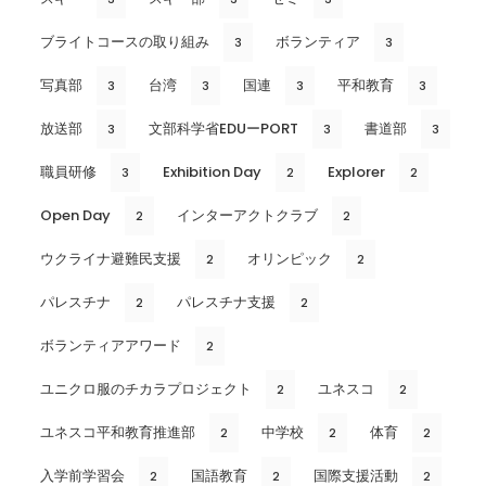
ブライトコースの取り組み
ボランティア
3
3
写真部
台湾
国連
平和教育
3
3
3
3
放送部
文部科学省EDUーPORT
書道部
3
3
3
職員研修
Exhibition Day
Explorer
3
2
2
Open Day
インターアクトクラブ
2
2
ウクライナ避難民支援
オリンピック
2
2
パレスチナ
パレスチナ支援
2
2
ボランティアアワード
2
ユニクロ服のチカラプロジェクト
ユネスコ
2
2
ユネスコ平和教育推進部
中学校
体育
2
2
2
入学前学習会
国語教育
国際支援活動
2
2
2