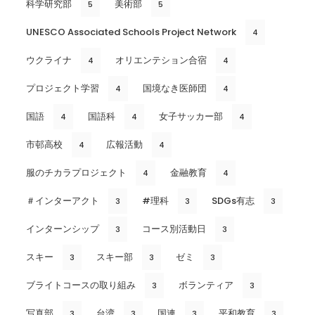
科学研究部
美術部
5
5
UNESCO Associated Schools Project Network
4
ウクライナ
オリエンテション合宿
4
4
プロジェクト学習
国境なき医師団
4
4
国語
国語科
女子サッカー部
4
4
4
市邨高校
広報活動
4
4
服のチカラプロジェクト
金融教育
4
4
＃インターアクト
#理科
SDGs有志
3
3
3
インターンシップ
コース別活動日
3
3
スキー
スキー部
ゼミ
3
3
3
ブライトコースの取り組み
ボランティア
3
3
写真部
台湾
国連
平和教育
3
3
3
3