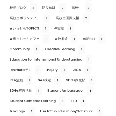
校長ブログ
防災体験
高校生
2
2
2
高校生ボランティア
高校生国際支援
2
2
#いちむらTOPICS
#実験
1
1
#市っちゃんカフェ
#放射線
ASPnet
1
1
1
Community
Creative Learning
1
1
Education for International Understanding
1
Ichimuraゼミ
inquiry
JICA
1
1
1
PTA活動
SAJ検定
SDGs探究部
1
1
1
SDGs有志活動
Student Ambassador
1
1
Student Centered Learning
TED
1
1
trivalogy
Use ICT in Education@Ichimura
1
1