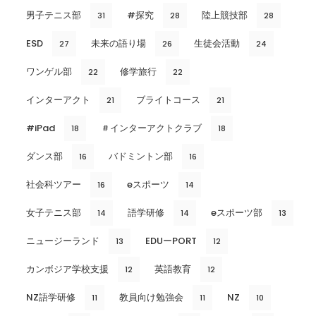
男子テニス部
#探究
陸上競技部
31
28
28
ESD
未来の語り場
生徒会活動
27
26
24
ワンゲル部
修学旅行
22
22
インターアクト
ブライトコース
21
21
#iPad
＃インターアクトクラブ
18
18
ダンス部
バドミントン部
16
16
社会科ツアー
eスポーツ
16
14
女子テニス部
語学研修
eスポーツ部
14
14
13
ニュージーランド
EDUーPORT
13
12
カンボジア学校支援
英語教育
12
12
NZ語学研修
教員向け勉強会
NZ
11
11
10