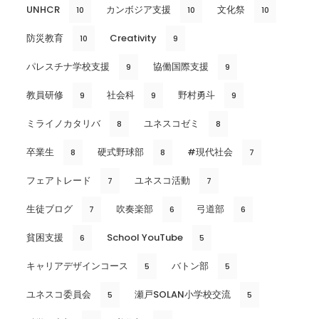
UNHCR
カンボジア支援
文化祭
10
10
10
防災教育
Creativity
10
9
パレスチナ学校支援
協働国際支援
9
9
教員研修
社会科
野村勇斗
9
9
9
ミライノカタリバ
ユネスコゼミ
8
8
卒業生
硬式野球部
#現代社会
8
8
7
フェアトレード
ユネスコ活動
7
7
生徒ブログ
吹奏楽部
弓道部
7
6
6
貧困支援
School YouTube
6
5
キャリアデザインコース
バトン部
5
5
ユネスコ委員会
瀬戸SOLAN小学校交流
5
5