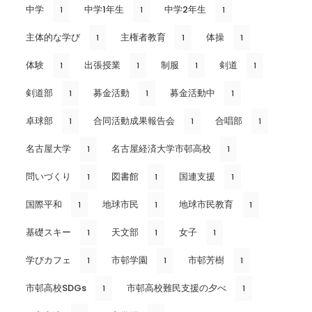
中学
中学1年生
中学2年生
1
1
1
主体的な学び
主権者教育
体操
1
1
1
体験
出張授業
制服
剣道
1
1
1
1
剣道部
募金活動
募金活動中
1
1
1
卓球部
合同活動成果報告会
合唱部
1
1
1
名古屋大学
名古屋経済大学市邨高校
1
1
問いづくり
図書館
国連支援
1
1
1
国際平和
地球市民
地球市民教育
1
1
1
基礎スキー
天文部
女子
1
1
1
学びカフェ
市邨学園
市邨芳樹
1
1
1
市邨高校SDGs
市邨高校難民支援の夕べ
1
1