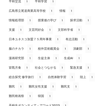
平和交流
平和学習
1
1
広島県立尾道商業高等学校
情報
1
1
情報処理部
授業後の学び
探求活動
1
1
1
支援
文芸同好会
文部科学省
1
1
1
日本ユネスコ加盟７５周年事業
有志活動
1
1
服のチカラ
校外芸術鑑賞会
演劇部
1
1
1
漫画研究部
生徒主体
生成AI
1
1
1
皆既月食
社会とつながる
緊急支援
1
1
1
総合探究 修学旅行
自然体験学習
陸上
1
1
1
難民
難民女性支援
難民支
1
1
1
難民映画祭
韓国
1
1
高校生ボランティア・アワード2023
1