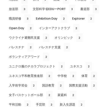
放送部
文部科学省EDUーPORT
書道部
3
3
3
職員研修
Exhibition Day
Explorer
3
2
2
Open Day
インターアクトクラブ
2
2
ウクライナ避難民支援
オリンピック
2
2
パレスチナ
パレスチナ支援
2
2
ボランティアアワード
2
ユニクロ服のチカラプロジェクト
ユネスコ
2
2
ユネスコ平和教育推進部
中学校
体育
2
2
2
入学前学習会
国語教育
国際支援活動
2
2
2
女子バスケットボール部
家庭科
2
2
平和活動
手芸部
新入生課題
2
2
2