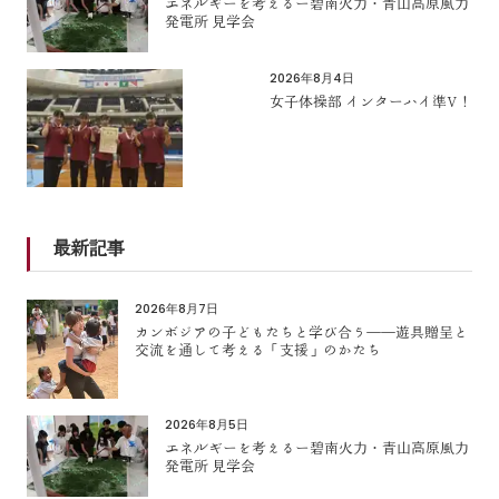
エネルギーを考えるー碧南火力・青山高原風力
発電所 見学会
2026年8月4日
女子体操部 インターハイ準V！
最新記事
2026年8月7日
カンボジアの子どもたちと学び合う――遊具贈呈と
交流を通して考える「支援」のかたち
2026年8月5日
エネルギーを考えるー碧南火力・青山高原風力
発電所 見学会