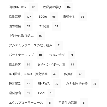
国連UNHCR
放課後の学び
118
114
協働活動
SDGs
市邨ゼミ
107
98
93
国際理解
ICT関連
85
84
中学校の取り組み
83
アカデミックコースの取り組み
81
パートナーシップ
未来の学び
81
71
総合探究
女子ハンドボール部
60
55
ICT関連、SDGs、探究活動
体操部
47
46
軽音楽部
UNRWA
カナダ語学研修
44
37
36
理科教育
iPad
35
31
エクスプローラーコース
卒業生の活躍
31
31