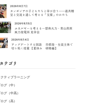
2026年8月7日
カンボジアの子どもたちと学び合う――遊具贈
呈と交流を通して考える「支援」のかたち
2026年8月5日
エネルギーを考えるー碧南火力・青山高原
風力発電所 見学会
2026年8月4日
アップデートする国語 市邨発・生徒主体で
切り拓く授業 【夏休み 研修編】
カテゴリ
アクティブラーニング
ブログ（中）
ブログ（中高）
ブログ（高）