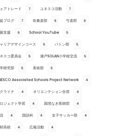
ェアトレード
ユネスコ活動
7
7
徒ブログ
吹奏楽部
弓道部
7
6
6
困支援
School YouTube
6
5
ャリアデザインコース
バトン部
5
5
ネスコ委員会
瀬戸SOLAN小学校交流
5
5
学研究部
美術部
5
5
NESCO Associated Schools Project Network
4
クライナ
オリエンテション合宿
4
4
ロジェクト学習
国境なき医師団
4
4
語
国語科
女子サッカー部
4
4
4
邨高校
広報活動
4
4