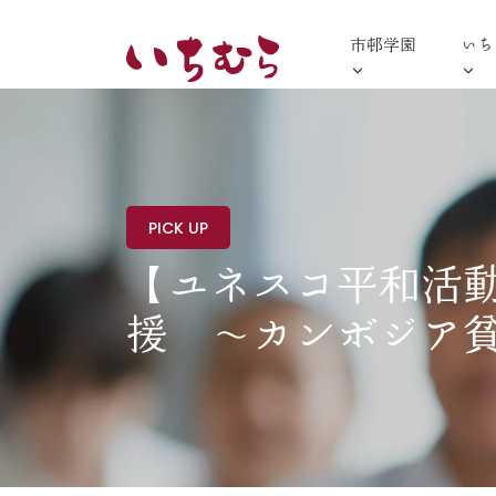
市邨学園
いち
PICK UP
【ユネスコ平和活
援 〜カンボジア