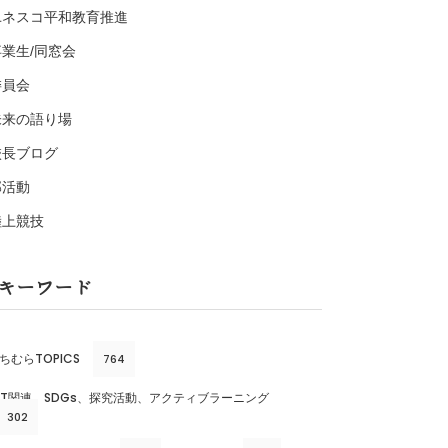
ユネスコ平和教育推進
卒業生/同窓会
委員会
未来の語り場
校長ブログ
部活動
陸上競技
キーワード
ちむらTOPICS
764
CT関連、SDGs、探究活動、アクティブラーニング
302