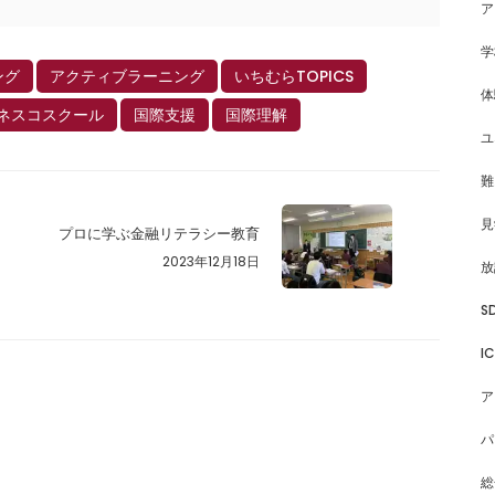
ア
学
ング
アクティブラーニング
いちむらTOPICS
体
ネスコスクール
国際支援
国際理解
ユ
難
見
プロに学ぶ金融リテラシー教育
2023年12月18日
放
S
I
ア
パ
総