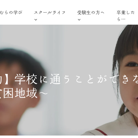
むらの学び
スクールライフ
受験生の方へ
卒業した
ら…
動】学校に通うことができ
貧困地域〜