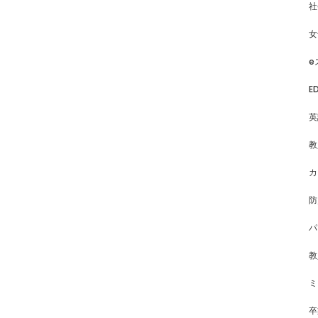
社
女
e
E
英
教
カ
防
パ
教
ミ
卒