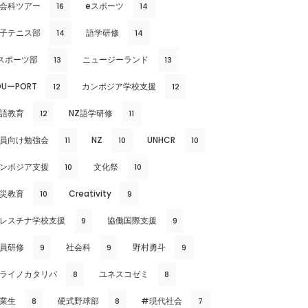
会科ツアー
eスポーツ
16
14
子テニス部
語学研修
14
14
スポーツ部
ニュージーランド
13
13
DUーPORT
カンボジア学校支援
12
12
語教育
NZ語学研修
12
11
員向け勉強会
NZ
UNHCR
11
10
10
ンボジア支援
文化祭
10
10
災教育
Creativity
10
9
レスチナ学校支援
協働国際支援
9
9
員研修
社会科
野村勇斗
9
9
9
ライノカタリバ
ユネスコゼミ
8
8
業生
硬式野球部
#現代社会
8
8
7