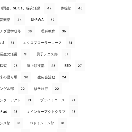
CT関連、SDGs、探究活動
体操部
47
46
音楽部
UNRWA
44
37
ナダ語学研修
理科教育
36
35
ad
エクスプローラーコース
31
31
業生の活躍
男子テニス部
31
31
探究
陸上競技部
ESD
28
28
27
来の語り場
生徒会活動
26
24
ンゲル部
修学旅行
22
22
ンターアクト
ブライトコース
21
21
iPad
＃インターアクトクラブ
18
18
ンス部
バドミントン部
16
16