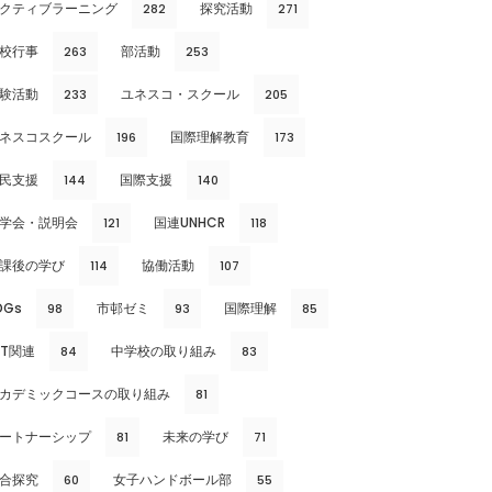
クティブラーニング
探究活動
282
271
校行事
部活動
263
253
験活動
ユネスコ・スクール
233
205
ネスコスクール
国際理解教育
196
173
民支援
国際支援
144
140
学会・説明会
国連UNHCR
121
118
課後の学び
協働活動
114
107
DGs
市邨ゼミ
国際理解
98
93
85
CT関連
中学校の取り組み
84
83
カデミックコースの取り組み
81
ートナーシップ
未来の学び
81
71
合探究
女子ハンドボール部
60
55