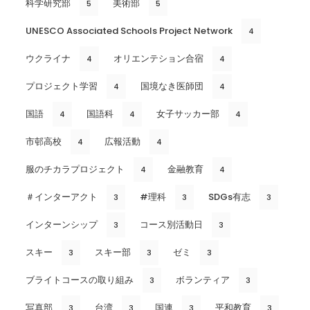
科学研究部
美術部
5
5
UNESCO Associated Schools Project Network
4
ウクライナ
オリエンテション合宿
4
4
プロジェクト学習
国境なき医師団
4
4
国語
国語科
女子サッカー部
4
4
4
市邨高校
広報活動
4
4
服のチカラプロジェクト
金融教育
4
4
＃インターアクト
#理科
SDGs有志
3
3
3
インターンシップ
コース別活動日
3
3
スキー
スキー部
ゼミ
3
3
3
ブライトコースの取り組み
ボランティア
3
3
写真部
台湾
国連
平和教育
3
3
3
3