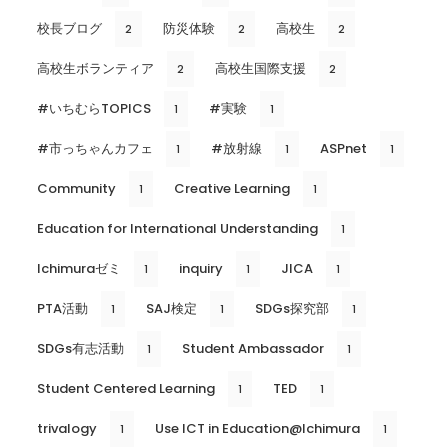
校長ブログ
防災体験
高校生
2
2
2
高校生ボランティア
高校生国際支援
2
2
#いちむらTOPICS
#実験
1
1
#市っちゃんカフェ
#放射線
ASPnet
1
1
1
Community
Creative Learning
1
1
Education for International Understanding
1
Ichimuraゼミ
inquiry
JICA
1
1
1
PTA活動
SAJ検定
SDGs探究部
1
1
1
SDGs有志活動
Student Ambassador
1
1
Student Centered Learning
TED
1
1
trivalogy
Use ICT in Education@Ichimura
1
1