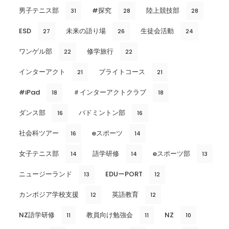
男子テニス部
#探究
陸上競技部
31
28
28
ESD
未来の語り場
生徒会活動
27
26
24
ワンゲル部
修学旅行
22
22
インターアクト
ブライトコース
21
21
#iPad
＃インターアクトクラブ
18
18
ダンス部
バドミントン部
16
16
社会科ツアー
eスポーツ
16
14
女子テニス部
語学研修
eスポーツ部
14
14
13
ニュージーランド
EDUーPORT
13
12
カンボジア学校支援
英語教育
12
12
NZ語学研修
教員向け勉強会
NZ
11
11
10