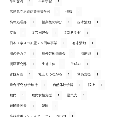
平和交流
平和学習
1
1
広島県立尾道商業高等学校
情報
1
1
情報処理部
授業後の学び
探求活動
1
1
1
支援
文芸同好会
文部科学省
1
1
1
日本ユネスコ加盟７５周年事業
有志活動
1
1
服のチカラ
校外芸術鑑賞会
演劇部
1
1
1
漫画研究部
生徒主体
生成AI
1
1
1
皆既月食
社会とつながる
緊急支援
1
1
1
総合探究 修学旅行
自然体験学習
陸上
1
1
1
難民
難民女性支援
難民支
1
1
1
難民映画祭
韓国
1
1
高校生ボランティア・アワード2023
1