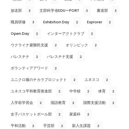
放送部
文部科学省EDUーPORT
書道部
3
3
3
職員研修
Exhibition Day
Explorer
3
2
2
Open Day
インターアクトクラブ
2
2
ウクライナ避難民支援
オリンピック
2
2
パレスチナ
パレスチナ支援
2
2
ボランティアアワード
2
ユニクロ服のチカラプロジェクト
ユネスコ
2
2
ユネスコ平和教育推進部
中学校
体育
2
2
2
入学前学習会
国語教育
国際支援活動
2
2
2
女子バスケットボール部
家庭科
2
2
平和活動
手芸部
新入生課題
2
2
2