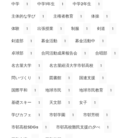
中学
中学1年生
中学2年生
1
1
1
主体的な学び
主権者教育
体操
1
1
1
体験
出張授業
制服
剣道
1
1
1
1
剣道部
募金活動
募金活動中
1
1
1
卓球部
合同活動成果報告会
合唱部
1
1
1
名古屋大学
名古屋経済大学市邨高校
1
1
問いづくり
図書館
国連支援
1
1
1
国際平和
地球市民
地球市民教育
1
1
1
基礎スキー
天文部
女子
1
1
1
学びカフェ
市邨学園
市邨芳樹
1
1
1
市邨高校SDGs
市邨高校難民支援の夕べ
1
1