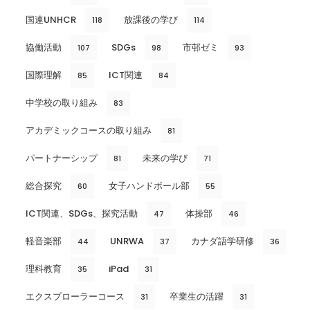
国連UNHCR
放課後の学び
118
114
協働活動
SDGs
市邨ゼミ
107
98
93
国際理解
ICT関連
85
84
中学校の取り組み
83
アカデミックコースの取り組み
81
パートナーシップ
未来の学び
81
71
総合探究
女子ハンドボール部
60
55
ICT関連、SDGs、探究活動
体操部
47
46
軽音楽部
UNRWA
カナダ語学研修
44
37
36
理科教育
iPad
35
31
エクスプローラーコース
卒業生の活躍
31
31