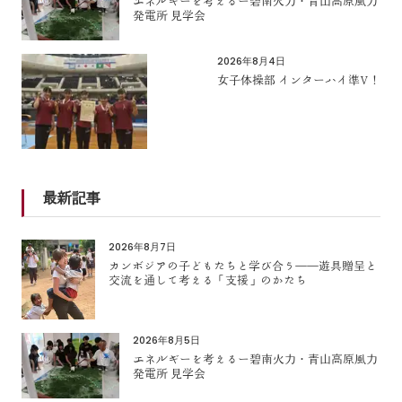
エネルギーを考えるー碧南火力・青山高原風力
発電所 見学会
2026年8月4日
女子体操部 インターハイ準V！
最新記事
2026年8月7日
カンボジアの子どもたちと学び合う――遊具贈呈と
交流を通して考える「支援」のかたち
2026年8月5日
エネルギーを考えるー碧南火力・青山高原風力
発電所 見学会