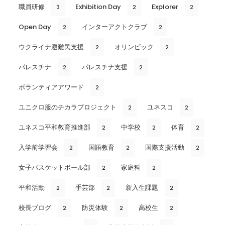
職員研修
Exhibition Day
Explorer
3
2
2
Open Day
インターアクトクラブ
2
2
ウクライナ避難民支援
オリンピック
2
2
パレスチナ
パレスチナ支援
2
2
ボランティアアワード
2
ユニクロ服のチカラプロジェクト
ユネスコ
2
2
ユネスコ平和教育推進部
中学校
体育
2
2
2
入学前学習会
国語教育
国際支援活動
2
2
2
女子バスケットボール部
家庭科
2
2
平和活動
手芸部
新入生課題
2
2
2
校長ブログ
防災体験
高校生
2
2
2