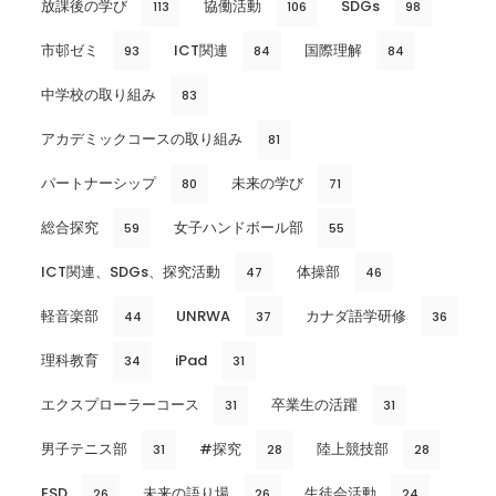
放課後の学び
協働活動
SDGs
113
106
98
市邨ゼミ
ICT関連
国際理解
93
84
84
中学校の取り組み
83
アカデミックコースの取り組み
81
パートナーシップ
未来の学び
80
71
総合探究
女子ハンドボール部
59
55
ICT関連、SDGs、探究活動
体操部
47
46
軽音楽部
UNRWA
カナダ語学研修
44
37
36
理科教育
iPad
34
31
エクスプローラーコース
卒業生の活躍
31
31
男子テニス部
#探究
陸上競技部
31
28
28
ESD
未来の語り場
生徒会活動
26
26
24