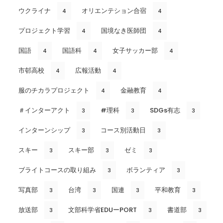
ウクライナ
オリエンテション合宿
4
4
プロジェクト学習
国境なき医師団
4
4
国語
国語科
女子サッカー部
4
4
4
市邨高校
広報活動
4
4
服のチカラプロジェクト
金融教育
4
4
＃インターアクト
#理科
SDGs有志
3
3
3
インターンシップ
コース別活動日
3
3
スキー
スキー部
ゼミ
3
3
3
ブライトコースの取り組み
ボランティア
3
3
写真部
台湾
国連
平和教育
3
3
3
3
放送部
文部科学省EDUーPORT
書道部
3
3
3