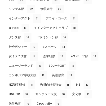
ワンゲル部
修学旅行
22
22
インターアクト
ブライトコース
21
21
#iPad
＃インターアクトクラブ
18
18
ダンス部
バドミントン部
16
16
社会科ツアー
eスポーツ
16
14
女子テニス部
語学研修
eスポーツ部
14
14
13
ニュージーランド
EDUーPORT
13
12
カンボジア学校支援
英語教育
12
12
NZ語学研修
教員向け勉強会
NZ
11
11
10
UNHCR
カンボジア支援
文化祭
10
10
10
防災教育
Creativity
10
9