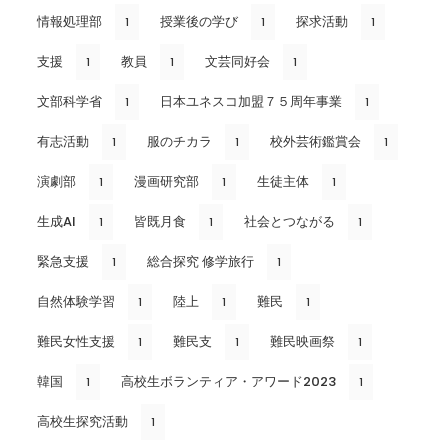
情報処理部
授業後の学び
探求活動
1
1
1
支援
教員
文芸同好会
1
1
1
文部科学省
日本ユネスコ加盟７５周年事業
1
1
有志活動
服のチカラ
校外芸術鑑賞会
1
1
1
演劇部
漫画研究部
生徒主体
1
1
1
生成AI
皆既月食
社会とつながる
1
1
1
緊急支援
総合探究 修学旅行
1
1
自然体験学習
陸上
難民
1
1
1
難民女性支援
難民支
難民映画祭
1
1
1
韓国
高校生ボランティア・アワード2023
1
1
高校生探究活動
1