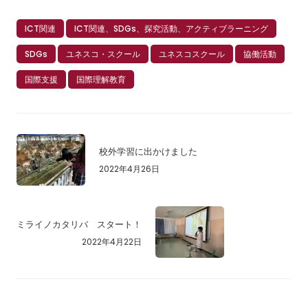
ICT関連
ICT関連、SDGs、探究活動、アクティブラーニング
SDGs
ユネスコ・スクール
ユネスコスクール
協働活動
国際支援
国際理解教育
校外学習に出かけました
2022年4月26日
ミライノカタリバ スタート！
2022年4月22日