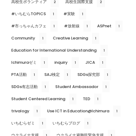
高校生ボランティア
高校生国際支援
2
2
#いちむらTOPICS
#実験
1
1
#市っちゃんカフェ
#放射線
ASPnet
1
1
1
Community
Creative Learning
1
1
Education for International Understanding
1
Ichimuraゼミ
inquiry
JICA
1
1
1
PTA活動
SAJ検定
SDGs探究部
1
1
1
SDGs有志活動
Student Ambassador
1
1
Student Centered Learning
TED
1
1
trivalogy
Use ICT in Education@Ichimura
1
1
いちむらゼミ
いちむらブログ
1
1
ウクライナ支援
ウクライナ避難民緊急支援
1
1