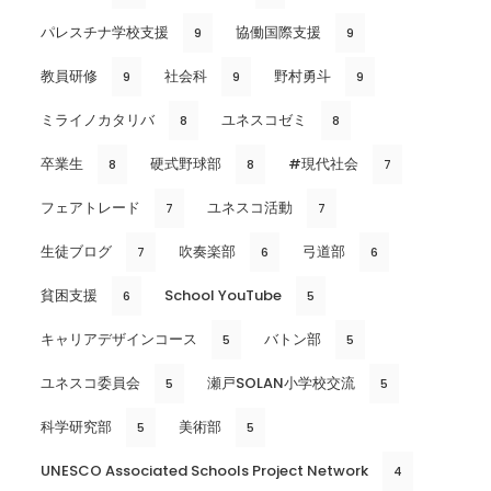
パレスチナ学校支援
協働国際支援
9
9
教員研修
社会科
野村勇斗
9
9
9
ミライノカタリバ
ユネスコゼミ
8
8
卒業生
硬式野球部
#現代社会
8
8
7
フェアトレード
ユネスコ活動
7
7
生徒ブログ
吹奏楽部
弓道部
7
6
6
貧困支援
School YouTube
6
5
キャリアデザインコース
バトン部
5
5
ユネスコ委員会
瀬戸SOLAN小学校交流
5
5
科学研究部
美術部
5
5
UNESCO Associated Schools Project Network
4