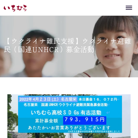
【ウクライナ難民支援】ウクライナ避難
民（国連UNHCR）募金活動