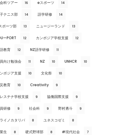
会科ツアー
eスポーツ
16
14
子テニス部
語学研修
14
14
スポーツ部
ニュージーランド
13
13
DUーPORT
カンボジア学校支援
12
12
語教育
NZ語学研修
12
11
員向け勉強会
NZ
UNHCR
11
10
10
ンボジア支援
文化祭
10
10
災教育
Creativity
10
9
レスチナ学校支援
協働国際支援
9
9
員研修
社会科
野村勇斗
9
9
9
ライノカタリバ
ユネスコゼミ
8
8
業生
硬式野球部
#現代社会
8
8
7