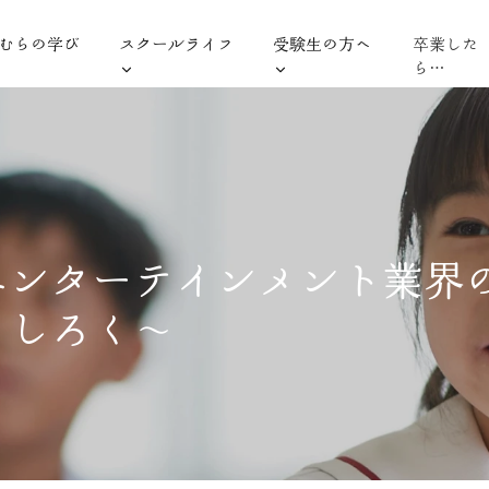
むらの学び
スクールライフ
受験生の方へ
卒業した
ら…
エンターテインメント業界
もしろく〜