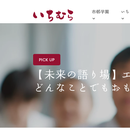
市邨学園
いち
PICK UP
【未来の語り場】
どんなことでもお