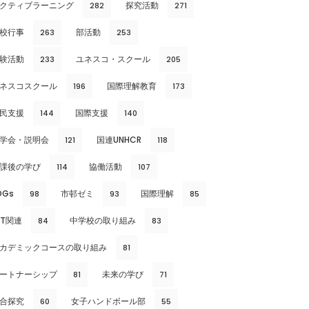
クティブラーニング
探究活動
282
271
校行事
部活動
263
253
験活動
ユネスコ・スクール
233
205
ネスコスクール
国際理解教育
196
173
民支援
国際支援
144
140
学会・説明会
国連UNHCR
121
118
課後の学び
協働活動
114
107
DGs
市邨ゼミ
国際理解
98
93
85
CT関連
中学校の取り組み
84
83
カデミックコースの取り組み
81
ートナーシップ
未来の学び
81
71
合探究
女子ハンドボール部
60
55