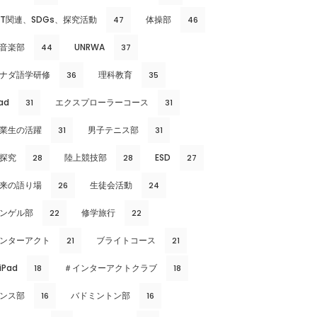
CT関連、SDGs、探究活動
体操部
47
46
音楽部
UNRWA
44
37
ナダ語学研修
理科教育
36
35
ad
エクスプローラーコース
31
31
業生の活躍
男子テニス部
31
31
探究
陸上競技部
ESD
28
28
27
来の語り場
生徒会活動
26
24
ンゲル部
修学旅行
22
22
ンターアクト
ブライトコース
21
21
iPad
＃インターアクトクラブ
18
18
ンス部
バドミントン部
16
16