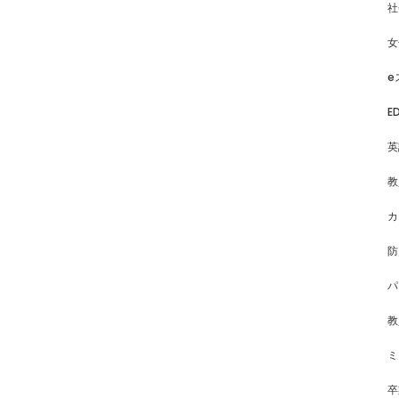
社
女
e
E
英
教
カ
防
パ
教
ミ
卒