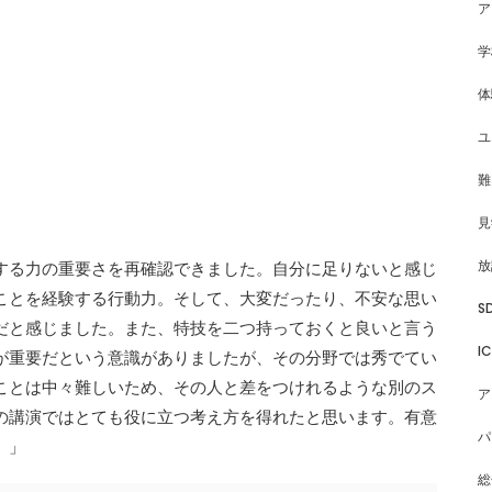
ア
学
体
ユ
難
見
放
する力の重要さを再確認できました。
自分に足りないと感じ
ことを経験する行動力。そして、大変だったり、不安な思い
S
だと感じました。
また、特技を二つ持っておくと良いと言う
I
が重要だという意識がありましたが、その分野では秀でてい
ことは中々難しいため、その人と差をつけれるような別のス
ア
の講演ではとても役に立つ考え方を得れたと思います。有意
パ
。」
総