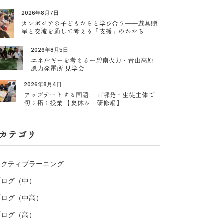
2026年8月7日
カンボジアの子どもたちと学び合う――遊具贈
呈と交流を通して考える「支援」のかたち
2026年8月5日
エネルギーを考えるー碧南火力・青山高原
風力発電所 見学会
2026年8月4日
アップデートする国語 市邨発・生徒主体で
切り拓く授業 【夏休み 研修編】
カテゴリ
アクティブラーニング
ブログ（中）
ブログ（中高）
ブログ（高）