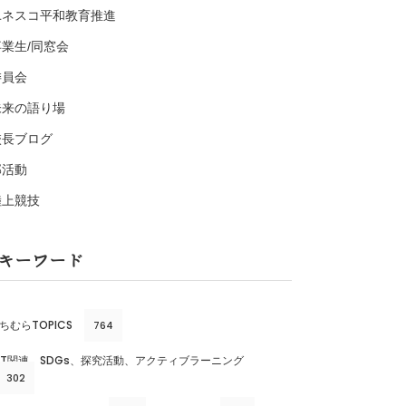
ユネスコ平和教育推進
卒業生/同窓会
委員会
未来の語り場
校長ブログ
部活動
陸上競技
キーワード
ちむらTOPICS
764
CT関連、SDGs、探究活動、アクティブラーニング
302