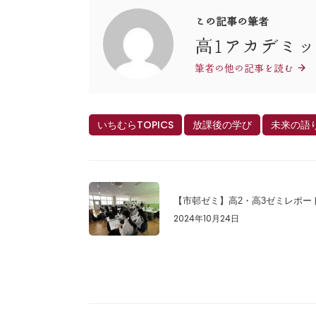
この記事の筆者
高1アカデミ
筆者の他の記事を読む
いちむらTOPICS
放課後の学び
未来の語
【市邨ゼミ】高2・高3ゼミレポー
2024年10月24日