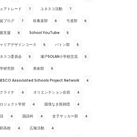
ェアトレード
ユネスコ活動
7
7
徒ブログ
吹奏楽部
弓道部
7
6
6
困支援
School YouTube
6
5
ャリアデザインコース
バトン部
5
5
ネスコ委員会
瀬戸SOLAN小学校交流
5
5
学研究部
美術部
5
5
NESCO Associated Schools Project Network
4
クライナ
オリエンテション合宿
4
4
ロジェクト学習
国境なき医師団
4
4
語
国語科
女子サッカー部
4
4
4
邨高校
広報活動
4
4