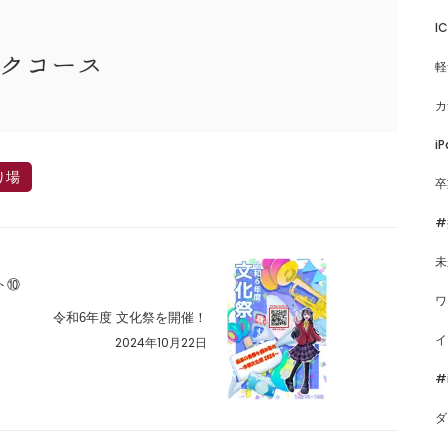
I
ックコース
軽
カ
iP
り場
卒
#
未
ト⑩
ワ
令和6年度 文化祭を開催！
イ
2024年10月22日
#
ダ