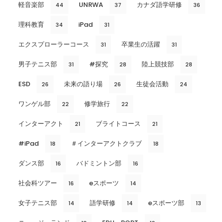
軽音楽部
UNRWA
カナダ語学研修
44
37
36
理科教育
iPad
34
31
エクスプローラーコース
卒業生の活躍
31
31
男子テニス部
#探究
陸上競技部
31
28
28
ESD
未来の語り場
生徒会活動
26
26
24
ワンゲル部
修学旅行
22
22
インターアクト
ブライトコース
21
21
#iPad
＃インターアクトクラブ
18
18
ダンス部
バドミントン部
16
16
社会科ツアー
eスポーツ
16
14
女子テニス部
語学研修
eスポーツ部
14
14
13