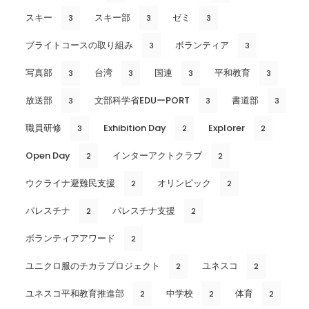
スキー
スキー部
ゼミ
3
3
3
ブライトコースの取り組み
ボランティア
3
3
写真部
台湾
国連
平和教育
3
3
3
3
放送部
文部科学省EDUーPORT
書道部
3
3
3
職員研修
Exhibition Day
Explorer
3
2
2
Open Day
インターアクトクラブ
2
2
ウクライナ避難民支援
オリンピック
2
2
パレスチナ
パレスチナ支援
2
2
ボランティアアワード
2
ユニクロ服のチカラプロジェクト
ユネスコ
2
2
ユネスコ平和教育推進部
中学校
体育
2
2
2