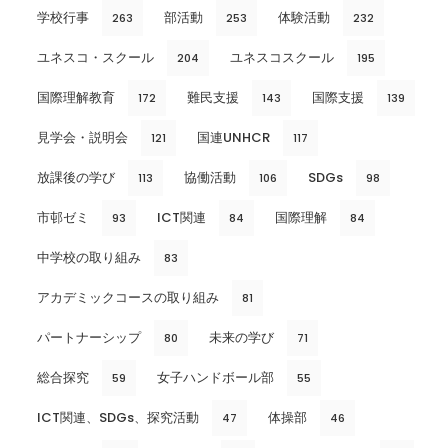
学校行事
部活動
体験活動
263
253
232
ユネスコ・スクール
ユネスコスクール
204
195
国際理解教育
難民支援
国際支援
172
143
139
見学会・説明会
国連UNHCR
121
117
放課後の学び
協働活動
SDGs
113
106
98
市邨ゼミ
ICT関連
国際理解
93
84
84
中学校の取り組み
83
アカデミックコースの取り組み
81
パートナーシップ
未来の学び
80
71
総合探究
女子ハンドボール部
59
55
ICT関連、SDGs、探究活動
体操部
47
46