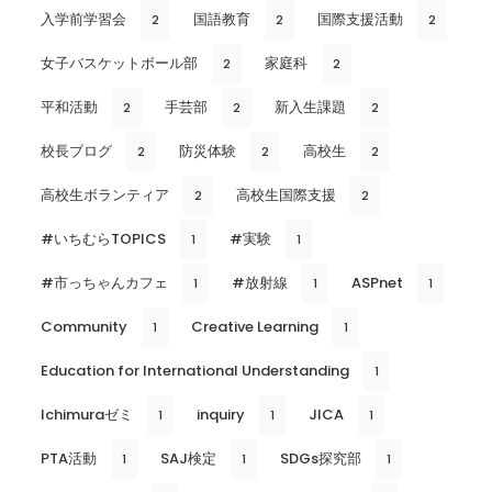
入学前学習会
国語教育
国際支援活動
2
2
2
女子バスケットボール部
家庭科
2
2
平和活動
手芸部
新入生課題
2
2
2
校長ブログ
防災体験
高校生
2
2
2
高校生ボランティア
高校生国際支援
2
2
#いちむらTOPICS
#実験
1
1
#市っちゃんカフェ
#放射線
ASPnet
1
1
1
Community
Creative Learning
1
1
Education for International Understanding
1
Ichimuraゼミ
inquiry
JICA
1
1
1
PTA活動
SAJ検定
SDGs探究部
1
1
1