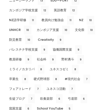
ニュージーランド
EDUーPORT
13
12
カンボジア学校支援
英語教育
12
12
NZ語学研修
教員向け勉強会
NZ
11
11
10
UNHCR
カンボジア支援
文化祭
10
10
10
防災教育
Creativity
10
9
パレスチナ学校支援
協働国際支援
9
9
教員研修
社会科
野村勇斗
9
9
9
ミライノカタリバ
ユネスコゼミ
8
8
卒業生
硬式野球部
#現代社会
8
8
7
フェアトレード
ユネスコ活動
7
7
生徒ブログ
吹奏楽部
弓道部
7
6
6
貧困支援
School YouTube
6
5