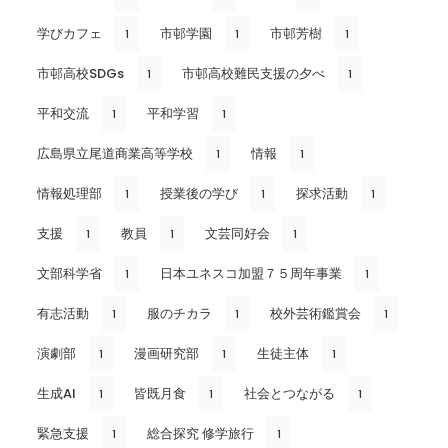
学びカフェ
市邨学園
市邨芳樹
1
1
1
市邨高校SDGs
市邨高校難民支援の夕べ
1
1
平和交流
平和学習
1
1
広島県立尾道商業高等学校
情報
1
1
情報処理部
授業後の学び
探求活動
1
1
1
支援
教員
文芸同好会
1
1
1
文部科学省
日本ユネスコ加盟７５周年事業
1
1
有志活動
服のチカラ
校外芸術鑑賞会
1
1
1
演劇部
漫画研究部
生徒主体
1
1
1
生成AI
皆既月食
社会とつながる
1
1
1
緊急支援
総合探究 修学旅行
1
1