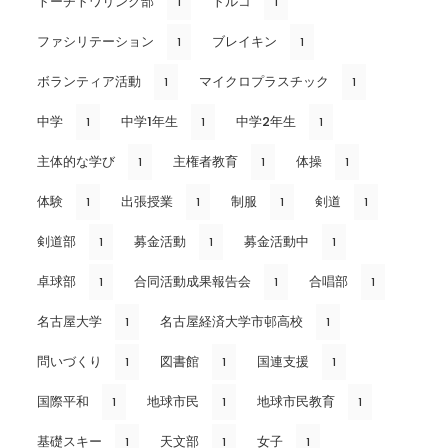
トーチトワリング部
トルコ
1
1
ファシリテーション
ブレイキン
1
1
ボランティア活動
マイクロプラスチック
1
1
中学
中学1年生
中学2年生
1
1
1
主体的な学び
主権者教育
体操
1
1
1
体験
出張授業
制服
剣道
1
1
1
1
剣道部
募金活動
募金活動中
1
1
1
卓球部
合同活動成果報告会
合唱部
1
1
1
名古屋大学
名古屋経済大学市邨高校
1
1
問いづくり
図書館
国連支援
1
1
1
国際平和
地球市民
地球市民教育
1
1
1
基礎スキー
天文部
女子
1
1
1