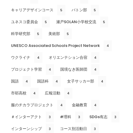
キャリアデザインコース
バトン部
5
5
ユネスコ委員会
瀬戸SOLAN小学校交流
5
5
科学研究部
美術部
5
5
UNESCO Associated Schools Project Network
4
ウクライナ
オリエンテション合宿
4
4
プロジェクト学習
国境なき医師団
4
4
国語
国語科
女子サッカー部
4
4
4
市邨高校
広報活動
4
4
服のチカラプロジェクト
金融教育
4
4
＃インターアクト
#理科
SDGs有志
3
3
3
インターンシップ
コース別活動日
3
3