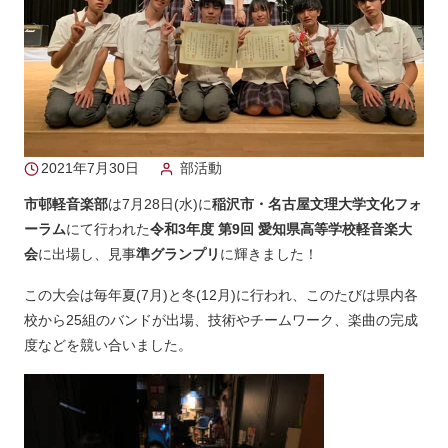
2021年7月30日
部活動
市邨軽音楽部
は7月28日(水)に
稲沢市・名古屋文理大学文化フォ
ーラム
にて行われた
令和3年度 第9回 愛知県高等学校軽音楽大
会
に出場し、見事
準グランプリ
に輝きました！
この大会は毎年夏(7月)と冬(12月)に行われ、このたびは県内各
校から25組のバンドが出場、技術やチームワーク、楽曲の完成
度などを競い合いました。