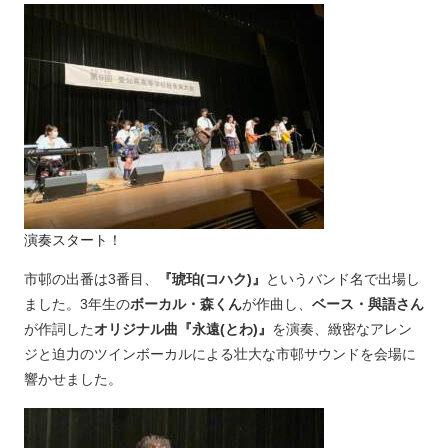
演奏スタート！
市邨の出番は3番目、
『琥珀(コハク)』
というバンド名で出場し
ました。3年生の
ボーカル・森くん
が作曲し、
ベース・與語さん
が作詞した
オリジナル曲『永遠(とわ)』
を演奏、緻密なアレン
ジと迫力のツインボーカルによる壮大な市邨サウンドを会場に
響かせました。