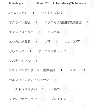
trivalogy
Use ICT in Education@Ichimura
1
1
いちむらゼミ
いちむらブログ
1
1
ウクライナ支援
ウクライナ避難民緊急支援
1
1
エクスプローラー
エシカル
1
1
エシカル消費者
ガザ
カンボジア
1
1
1
ぐらぐら２
サイエンスキャンプ
1
1
サスティナブル
1
サスティナブルブランド国際会議
シリア
1
1
セルフマネジメントウィーク
1
トーチトワリング部
トルコ
1
1
ファシリテーション
ブレイキン
1
1