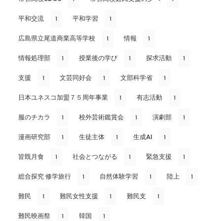
平和交流
平和学習
1
1
広島県立尾道商業高等学校
情報
1
1
情報処理部
授業後の学び
探求活動
1
1
1
支援
文芸同好会
文部科学省
1
1
1
日本ユネスコ加盟７５周年事業
有志活動
1
1
服のチカラ
校外芸術鑑賞会
演劇部
1
1
1
漫画研究部
生徒主体
生成AI
1
1
1
皆既月食
社会とつながる
緊急支援
1
1
1
総合探究 修学旅行
自然体験学習
陸上
1
1
1
難民
難民女性支援
難民支
1
1
1
難民映画祭
韓国
1
1