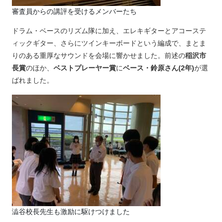
審査員からの講評を受けるメンバーたち
ドラム・ベースのリズム隊に加え、エレキギターとアコーステ
ィックギター、さらにツインキーボードという編成で、まとま
りのある重厚なサウンドを会場に響かせました。前述の
稲沢市
長賞
のほか、
ベストプレーヤー賞
に
ベース・鈴原さん(2年)
が選
ばれました。
澁谷校長先生も激励に駆けつけました