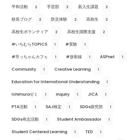
平和活動
手芸部
新入生課題
2
2
2
校長ブログ
防災体験
高校生
2
2
2
高校生ボランティア
高校生国際支援
2
2
#いちむらTOPICS
#実験
1
1
#市っちゃんカフェ
#放射線
ASPnet
1
1
1
Community
Creative Learning
1
1
Education for International Understanding
1
Ichimuraゼミ
inquiry
JICA
1
1
1
PTA活動
SAJ検定
SDGs探究部
1
1
1
SDGs有志活動
Student Ambassador
1
1
Student Centered Learning
TED
1
1