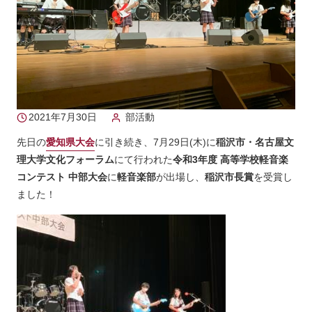
2021年7月30日
部活動
先日の
愛知県大会
に引き続き、7月29日(木)に
稲沢市・名古屋文
理大学文化フォーラム
にて行われた
令和3年度 高等学校軽音楽
コンテスト 中部大会
に
軽音楽部
が出場し、
稲沢市長賞
を受賞し
ました！