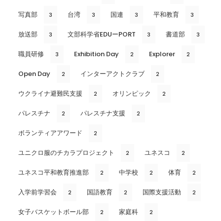
写真部
台湾
国連
平和教育
3
3
3
3
放送部
文部科学省EDUーPORT
書道部
3
3
3
職員研修
Exhibition Day
Explorer
3
2
2
Open Day
インターアクトクラブ
2
2
ウクライナ避難民支援
オリンピック
2
2
パレスチナ
パレスチナ支援
2
2
ボランティアアワード
2
ユニクロ服のチカラプロジェクト
ユネスコ
2
2
ユネスコ平和教育推進部
中学校
体育
2
2
2
入学前学習会
国語教育
国際支援活動
2
2
2
女子バスケットボール部
家庭科
2
2