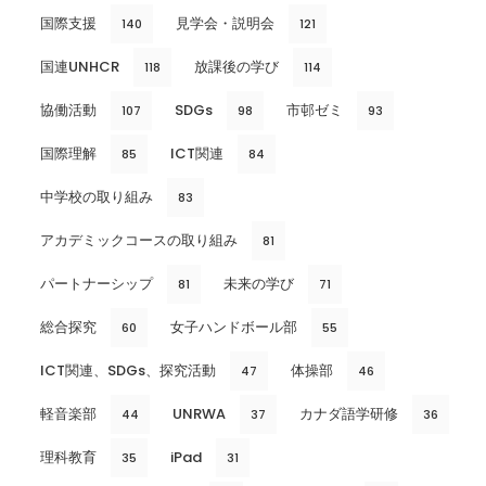
国際支援
見学会・説明会
140
121
国連UNHCR
放課後の学び
118
114
協働活動
SDGs
市邨ゼミ
107
98
93
国際理解
ICT関連
85
84
中学校の取り組み
83
アカデミックコースの取り組み
81
パートナーシップ
未来の学び
81
71
総合探究
女子ハンドボール部
60
55
ICT関連、SDGs、探究活動
体操部
47
46
軽音楽部
UNRWA
カナダ語学研修
44
37
36
理科教育
iPad
35
31