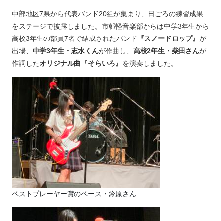
中部地区7県から代表バンド20組が集まり、日ごろの練習成果
をステージで披露しました。市邨軽音楽部からは中学3年生から
高校3年生の部員7名で結成されたバンド
『スノードロップ』
が
出場、
中学3年生・志水くん
が作曲し、
高校2年生・柴田さん
が
作詞した
オリジナル曲『そらいろ』
を演奏しました。
ベストプレーヤー賞のベース・鈴原さん