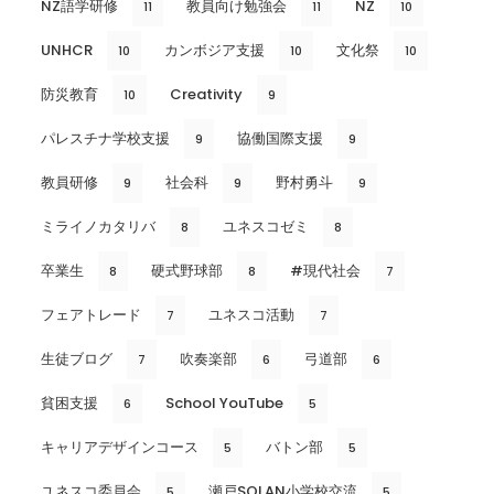
NZ語学研修
教員向け勉強会
NZ
11
11
10
UNHCR
カンボジア支援
文化祭
10
10
10
防災教育
Creativity
10
9
パレスチナ学校支援
協働国際支援
9
9
教員研修
社会科
野村勇斗
9
9
9
ミライノカタリバ
ユネスコゼミ
8
8
卒業生
硬式野球部
#現代社会
8
8
7
フェアトレード
ユネスコ活動
7
7
生徒ブログ
吹奏楽部
弓道部
7
6
6
貧困支援
School YouTube
6
5
キャリアデザインコース
バトン部
5
5
ユネスコ委員会
瀬戸SOLAN小学校交流
5
5