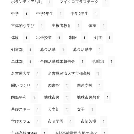
ボランティア活動
マイクロプラスチック
1
1
中学
中学1年生
中学2年生
1
1
1
主体的な学び
主権者教育
体操
1
1
1
体験
出張授業
制服
剣道
1
1
1
1
剣道部
募金活動
募金活動中
1
1
1
卓球部
合同活動成果報告会
合唱部
1
1
1
名古屋大学
名古屋経済大学市邨高校
1
1
問いづくり
図書館
国連支援
1
1
1
国際平和
地球市民
地球市民教育
1
1
1
基礎スキー
天文部
女子
1
1
1
学びカフェ
市邨学園
市邨芳樹
1
1
1
市邨高校SDGs
市邨高校難民支援の夕べ
1
1