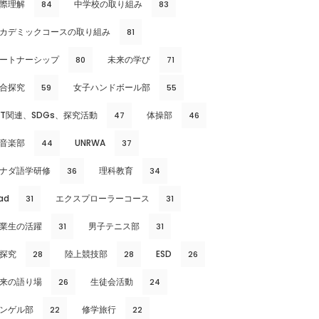
際理解
中学校の取り組み
84
83
カデミックコースの取り組み
81
ートナーシップ
未来の学び
80
71
合探究
女子ハンドボール部
59
55
CT関連、SDGs、探究活動
体操部
47
46
音楽部
UNRWA
44
37
ナダ語学研修
理科教育
36
34
ad
エクスプローラーコース
31
31
業生の活躍
男子テニス部
31
31
探究
陸上競技部
ESD
28
28
26
来の語り場
生徒会活動
26
24
ンゲル部
修学旅行
22
22