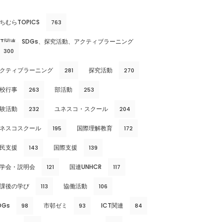
ちむらTOPICS
763
CT関連、SDGs、探究活動、アクティブラーニング
300
クティブラーニング
探究活動
281
270
校行事
部活動
263
253
験活動
ユネスコ・スクール
232
204
ネスコスクール
国際理解教育
195
172
民支援
国際支援
143
139
学会・説明会
国連UNHCR
121
117
課後の学び
協働活動
113
106
DGs
市邨ゼミ
ICT関連
98
93
84