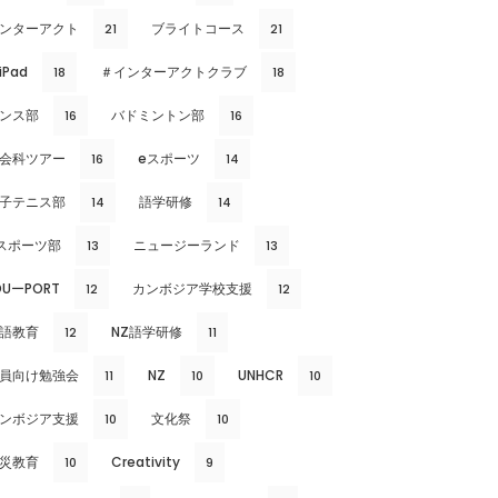
ンターアクト
ブライトコース
21
21
iPad
＃インターアクトクラブ
18
18
ンス部
バドミントン部
16
16
会科ツアー
eスポーツ
16
14
子テニス部
語学研修
14
14
スポーツ部
ニュージーランド
13
13
DUーPORT
カンボジア学校支援
12
12
語教育
NZ語学研修
12
11
員向け勉強会
NZ
UNHCR
11
10
10
ンボジア支援
文化祭
10
10
災教育
Creativity
10
9