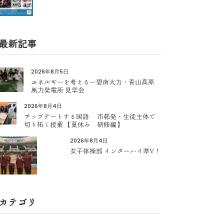
最新記事
2026年8月5日
エネルギーを考えるー碧南火力・青山高原
風力発電所 見学会
2026年8月4日
アップデートする国語 市邨発・生徒主体で
切り拓く授業 【夏休み 研修編】
2026年8月4日
女子体操部 インターハイ準V！
カテゴリ