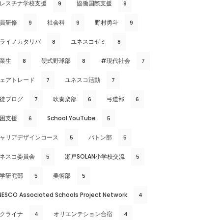
レスチナ学校支援
協働国際支援
9
9
員研修
社会科
野村勇斗
9
9
9
ライノカタリバ
ユネスコゼミ
8
8
業生
硬式野球部
#現代社会
8
8
7
ェアトレード
ユネスコ活動
7
7
徒ブログ
吹奏楽部
弓道部
7
6
6
困支援
School YouTube
6
5
ャリアデザインコース
バトン部
5
5
ネスコ委員会
瀬戸SOLAN小学校交流
5
5
学研究部
美術部
5
5
NESCO Associated Schools Project Network
4
クライナ
オリエンテション合宿
4
4