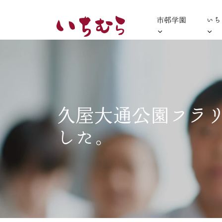
市邨学園
いち
久屋大通公園フラ
した。