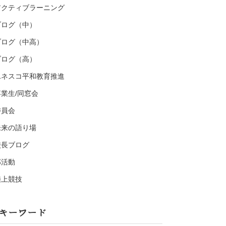
アクティブラーニング
ブログ（中）
ブログ（中高）
ブログ（高）
ユネスコ平和教育推進
卒業生/同窓会
委員会
未来の語り場
校長ブログ
部活動
陸上競技
キーワード