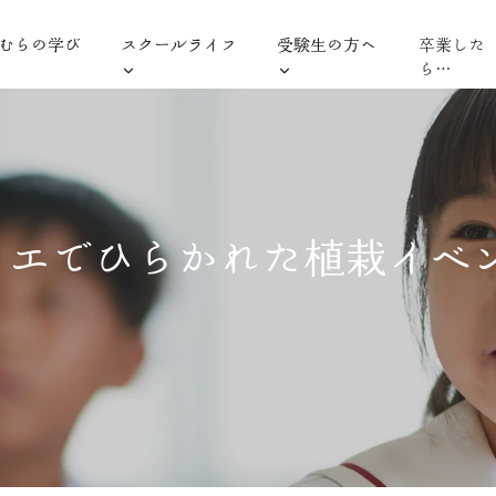
むらの学び
スクールライフ
受験生の方へ
卒業した
ら…
リエでひらかれた植栽イベ