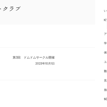
トクラブ
い
I
ア
学
体
第3回 ドムドムサークル開催
ユ
2023年10月1日
難
見
放
S