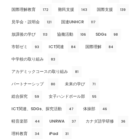
国際理解教育
難民支援
国際支援
172
143
139
見学会・説明会
国連UNHCR
121
117
放課後の学び
協働活動
SDGs
113
106
98
市邨ゼミ
ICT関連
国際理解
93
84
84
中学校の取り組み
83
アカデミックコースの取り組み
81
パートナーシップ
未来の学び
80
71
総合探究
女子ハンドボール部
59
55
ICT関連、SDGs、探究活動
体操部
47
46
軽音楽部
UNRWA
カナダ語学研修
44
37
36
理科教育
iPad
34
31