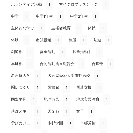
ボランティア活動
マイクロプラスチック
1
1
中学
中学1年生
中学2年生
1
1
1
主体的な学び
主権者教育
体操
1
1
1
体験
出張授業
制服
剣道
1
1
1
1
剣道部
募金活動
募金活動中
1
1
1
卓球部
合同活動成果報告会
合唱部
1
1
1
名古屋大学
名古屋経済大学市邨高校
1
1
問いづくり
図書館
国連支援
1
1
1
国際平和
地球市民
地球市民教育
1
1
1
基礎スキー
天文部
女子
1
1
1
学びカフェ
市邨学園
市邨芳樹
1
1
1