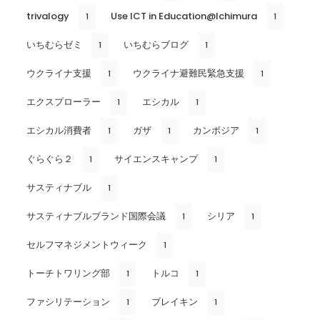
trivalogy
Use ICT in Education@Ichimura
1
1
いちむらゼミ
いちむらブログ
1
1
ウクライナ支援
ウクライナ避難民緊急支援
1
1
エクスプローラー
エシカル
1
1
エシカル消費者
ガザ
カンボジア
1
1
1
ぐらぐら２
サイエンスキャンプ
1
1
サスティナブル
1
サスティナブルブランド国際会議
シリア
1
1
セルフマネジメントウィーク
1
トーチトワリング部
トルコ
1
1
ファシリテーション
ブレイキン
1
1