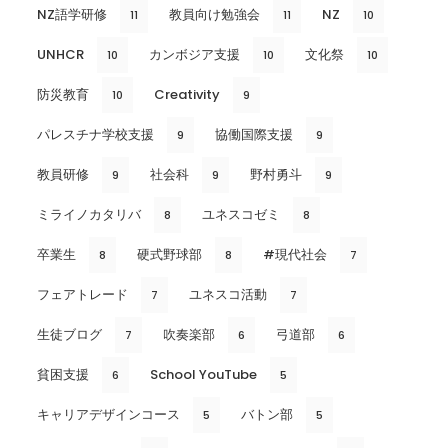
NZ語学研修
教員向け勉強会
NZ
11
11
10
UNHCR
カンボジア支援
文化祭
10
10
10
防災教育
Creativity
10
9
パレスチナ学校支援
協働国際支援
9
9
教員研修
社会科
野村勇斗
9
9
9
ミライノカタリバ
ユネスコゼミ
8
8
卒業生
硬式野球部
#現代社会
8
8
7
フェアトレード
ユネスコ活動
7
7
生徒ブログ
吹奏楽部
弓道部
7
6
6
貧困支援
School YouTube
6
5
キャリアデザインコース
バトン部
5
5