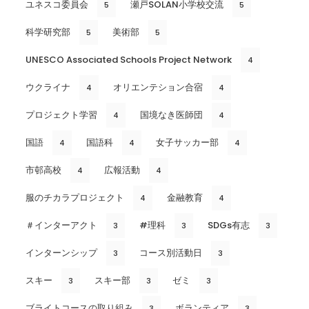
ユネスコ委員会
瀬戸SOLAN小学校交流
5
5
科学研究部
美術部
5
5
UNESCO Associated Schools Project Network
4
ウクライナ
オリエンテション合宿
4
4
プロジェクト学習
国境なき医師団
4
4
国語
国語科
女子サッカー部
4
4
4
市邨高校
広報活動
4
4
服のチカラプロジェクト
金融教育
4
4
＃インターアクト
#理科
SDGs有志
3
3
3
インターンシップ
コース別活動日
3
3
スキー
スキー部
ゼミ
3
3
3
ブライトコースの取り組み
ボランティア
3
3