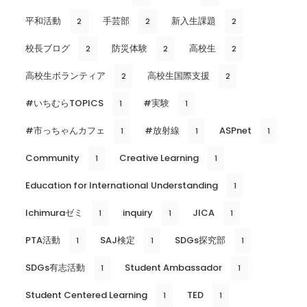
平和活動
手芸部
新入生課題
2
2
2
校長ブログ
防災体験
高校生
2
2
2
高校生ボランティア
高校生国際支援
2
2
#いちむらTOPICS
#実験
1
1
#市っちゃんカフェ
#放射線
ASPnet
1
1
1
Community
Creative Learning
1
1
Education for International Understanding
1
Ichimuraゼミ
inquiry
JICA
1
1
1
PTA活動
SAJ検定
SDGs探究部
1
1
1
SDGs有志活動
Student Ambassador
1
1
Student Centered Learning
TED
1
1