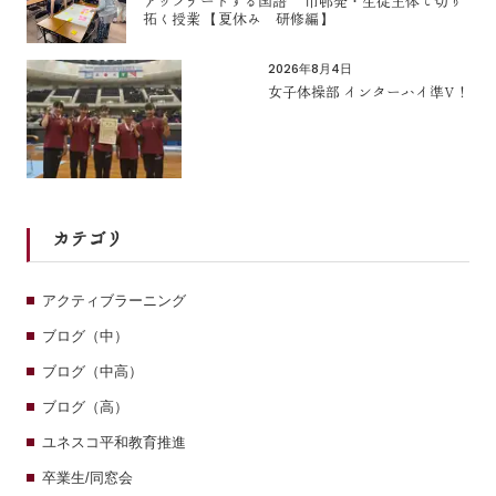
アップデートする国語 市邨発・生徒主体で切り
拓く授業 【夏休み 研修編】
2026年8月4日
女子体操部 インターハイ準V！
カテゴリ
アクティブラーニング
ブログ（中）
ブログ（中高）
ブログ（高）
ユネスコ平和教育推進
卒業生/同窓会