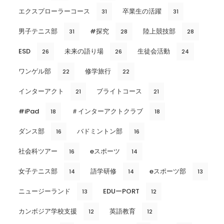
エクスプローラーコース
卒業生の活躍
31
31
男子テニス部
#探究
陸上競技部
31
28
28
ESD
未来の語り場
生徒会活動
26
26
24
ワンゲル部
修学旅行
22
22
インターアクト
ブライトコース
21
21
#iPad
＃インターアクトクラブ
18
18
ダンス部
バドミントン部
16
16
社会科ツアー
eスポーツ
16
14
女子テニス部
語学研修
eスポーツ部
14
14
13
ニュージーランド
EDUーPORT
13
12
カンボジア学校支援
英語教育
12
12