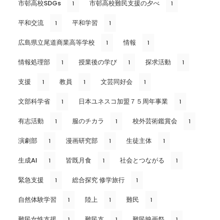
市邨高校SDGs
市邨高校難民支援の夕べ
1
1
平和交流
平和学習
1
1
広島県立尾道商業高等学校
情報
1
1
情報処理部
授業後の学び
探求活動
1
1
1
支援
教員
文芸同好会
1
1
1
文部科学省
日本ユネスコ加盟７５周年事業
1
1
有志活動
服のチカラ
校外芸術鑑賞会
1
1
1
演劇部
漫画研究部
生徒主体
1
1
1
生成AI
皆既月食
社会とつながる
1
1
1
緊急支援
総合探究 修学旅行
1
1
自然体験学習
陸上
難民
1
1
1
難民女性支援
難民支
難民映画祭
1
1
1