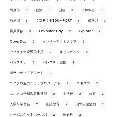
写真部
台湾
国連
平和教育
3
3
3
3
放送部
文部科学省EDUーPORT
書道部
3
3
3
職員研修
Exhibition Day
Explorer
3
2
2
Open Day
インターアクトクラブ
2
2
ウクライナ避難民支援
オリンピック
2
2
パレスチナ
パレスチナ支援
2
2
ボランティアアワード
2
ユニクロ服のチカラプロジェクト
ユネスコ
2
2
ユネスコ平和教育推進部
中学校
体育
2
2
2
入学前学習会
国語教育
国際支援活動
2
2
2
女子バスケットボール部
家庭科
2
2