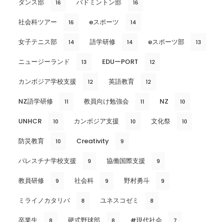
ダンス部
バドミントン部
16
16
社会科ツアー
eスポーツ
16
14
女子テニス部
語学研修
eスポーツ部
14
14
13
ニュージーランド
EDUーPORT
13
12
カンボジア学校支援
英語教育
12
12
NZ語学研修
教員向け勉強会
NZ
11
11
10
UNHCR
カンボジア支援
文化祭
10
10
10
防災教育
Creativity
10
9
パレスチナ学校支援
協働国際支援
9
9
教員研修
社会科
野村勇斗
9
9
9
ミライノカタリバ
ユネスコゼミ
8
8
卒業生
硬式野球部
#現代社会
8
8
7