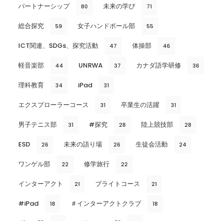
パートナーシップ
未来の学び
80
71
総合探究
女子ハンドボール部
59
55
ICT関連、SDGs、探究活動
体操部
47
46
軽音楽部
UNRWA
カナダ語学研修
44
37
36
理科教育
iPad
34
31
エクスプローラーコース
卒業生の活躍
31
31
男子テニス部
#探究
陸上競技部
31
28
28
ESD
未来の語り場
生徒会活動
26
26
24
ワンゲル部
修学旅行
22
22
インターアクト
ブライトコース
21
21
#iPad
＃インターアクトクラブ
18
18