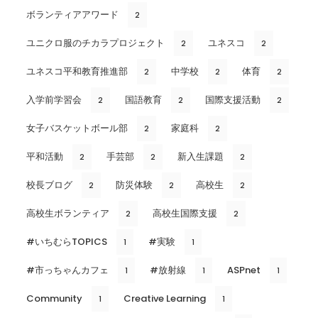
ボランティアアワード
2
ユニクロ服のチカラプロジェクト
ユネスコ
2
2
ユネスコ平和教育推進部
中学校
体育
2
2
2
入学前学習会
国語教育
国際支援活動
2
2
2
女子バスケットボール部
家庭科
2
2
平和活動
手芸部
新入生課題
2
2
2
校長ブログ
防災体験
高校生
2
2
2
高校生ボランティア
高校生国際支援
2
2
#いちむらTOPICS
#実験
1
1
#市っちゃんカフェ
#放射線
ASPnet
1
1
1
Community
Creative Learning
1
1