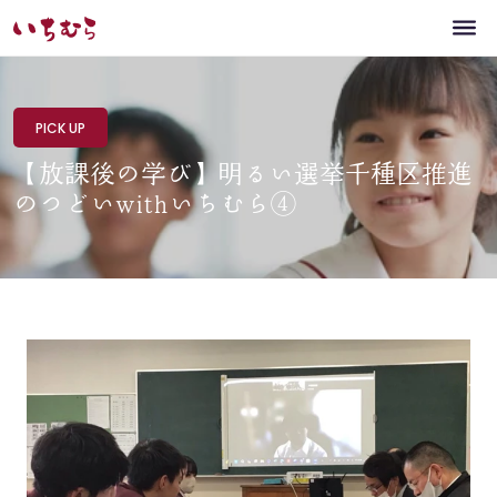
PICK UP
【放課後の学び】明るい選挙千種区推進
のつどいwithいちむら④