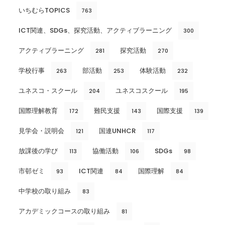
いちむらTOPICS
763
ICT関連、SDGs、探究活動、アクティブラーニング
300
アクティブラーニング
探究活動
281
270
学校行事
部活動
体験活動
263
253
232
ユネスコ・スクール
ユネスコスクール
204
195
国際理解教育
難民支援
国際支援
172
143
139
見学会・説明会
国連UNHCR
121
117
放課後の学び
協働活動
SDGs
113
106
98
市邨ゼミ
ICT関連
国際理解
93
84
84
中学校の取り組み
83
アカデミックコースの取り組み
81