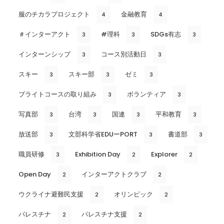
服のチカラプロジェクト
金融教育
4
4
＃インターアクト
#理科
SDGs有志
3
3
3
インターンシップ
コース別活動日
3
3
スキー
スキー部
ゼミ
3
3
3
ブライトコースの取り組み
ボランティア
3
3
写真部
台湾
国連
平和教育
3
3
3
3
放送部
文部科学省EDUーPORT
書道部
3
3
3
職員研修
Exhibition Day
Explorer
3
2
2
Open Day
インターアクトクラブ
2
2
ウクライナ避難民支援
オリンピック
2
2
パレスチナ
パレスチナ支援
2
2