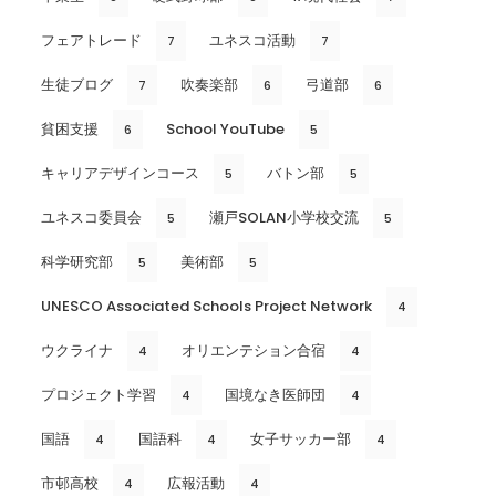
フェアトレード
ユネスコ活動
7
7
生徒ブログ
吹奏楽部
弓道部
7
6
6
貧困支援
School YouTube
6
5
キャリアデザインコース
バトン部
5
5
ユネスコ委員会
瀬戸SOLAN小学校交流
5
5
科学研究部
美術部
5
5
UNESCO Associated Schools Project Network
4
ウクライナ
オリエンテション合宿
4
4
プロジェクト学習
国境なき医師団
4
4
国語
国語科
女子サッカー部
4
4
4
市邨高校
広報活動
4
4