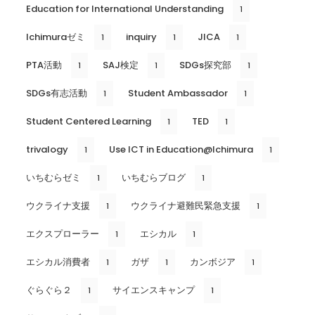
Education for International Understanding
1
Ichimuraゼミ
inquiry
JICA
1
1
1
PTA活動
SAJ検定
SDGs探究部
1
1
1
SDGs有志活動
Student Ambassador
1
1
Student Centered Learning
TED
1
1
trivalogy
Use ICT in Education@Ichimura
1
1
いちむらゼミ
いちむらブログ
1
1
ウクライナ支援
ウクライナ避難民緊急支援
1
1
エクスプローラー
エシカル
1
1
エシカル消費者
ガザ
カンボジア
1
1
1
ぐらぐら２
サイエンスキャンプ
1
1