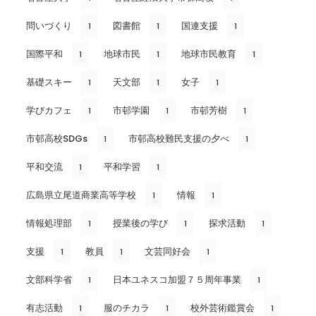
問いづくり
図書館
国連支援
1
1
1
国際平和
地球市民
地球市民教育
1
1
1
基礎スキー
天文部
女子
1
1
1
学びカフェ
市邨学園
市邨芳樹
1
1
1
市邨高校SDGs
市邨高校難民支援の夕べ
1
1
平和交流
平和学習
1
1
広島県立尾道商業高等学校
情報
1
1
情報処理部
授業後の学び
探求活動
1
1
1
支援
教員
文芸同好会
1
1
1
文部科学省
日本ユネスコ加盟７５周年事業
1
1
有志活動
服のチカラ
校外芸術鑑賞会
1
1
1