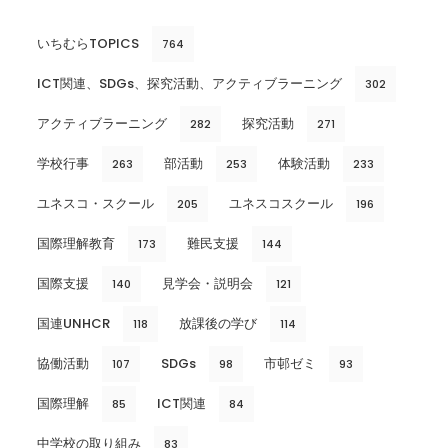
いちむらTOPICS
764
ICT関連、SDGs、探究活動、アクティブラーニング
302
アクティブラーニング
探究活動
282
271
学校行事
部活動
体験活動
263
253
233
ユネスコ・スクール
ユネスコスクール
205
196
国際理解教育
難民支援
173
144
国際支援
見学会・説明会
140
121
国連UNHCR
放課後の学び
118
114
協働活動
SDGs
市邨ゼミ
107
98
93
国際理解
ICT関連
85
84
中学校の取り組み
83