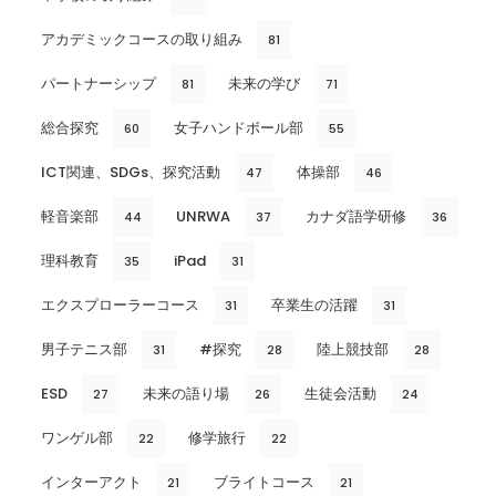
アカデミックコースの取り組み
81
パートナーシップ
未来の学び
81
71
総合探究
女子ハンドボール部
60
55
ICT関連、SDGs、探究活動
体操部
47
46
軽音楽部
UNRWA
カナダ語学研修
44
37
36
理科教育
iPad
35
31
エクスプローラーコース
卒業生の活躍
31
31
男子テニス部
#探究
陸上競技部
31
28
28
ESD
未来の語り場
生徒会活動
27
26
24
ワンゲル部
修学旅行
22
22
インターアクト
ブライトコース
21
21