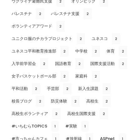
ウクライナ避難民支援
オリンピック
2
2
パレスチナ
パレスチナ支援
2
2
ボランティアアワード
2
ユニクロ服のチカラプロジェクト
ユネスコ
2
2
ユネスコ平和教育推進部
中学校
体育
2
2
2
入学前学習会
国語教育
国際支援活動
2
2
2
女子バスケットボール部
家庭科
2
2
平和活動
手芸部
新入生課題
2
2
2
校長ブログ
防災体験
高校生
2
2
2
高校生ボランティア
高校生国際支援
2
2
#いちむらTOPICS
#実験
1
1
#市っちゃんカフェ
#放射線
ASPnet
1
1
1