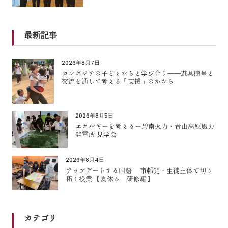
最新記事
2026年8月7日
カンボジアの子どもたちと学び合う――遊具贈呈と
交流を通して考える「支援」のかたち
2026年8月5日
エネルギーを考えるー碧南火力・青山高原風力
発電所 見学会
2026年8月4日
アップデートする国語 市邨発・生徒主体で切り
拓く授業 【夏休み 研修編】
カテゴリ