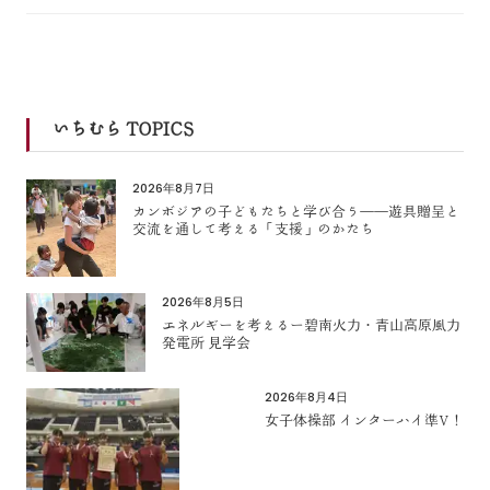
いちむら TOPICS
2026年8月7日
カンボジアの子どもたちと学び合う――遊具贈呈と
交流を通して考える「支援」のかたち
2026年8月5日
エネルギーを考えるー碧南火力・青山高原風力
発電所 見学会
2026年8月4日
女子体操部 インターハイ準V！