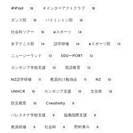
#iPad
＃インターアクトクラブ
18
18
ダンス部
バドミントン部
16
16
社会科ツアー
eスポーツ
16
14
女子テニス部
語学研修
eスポーツ部
14
14
13
ニュージーランド
EDUーPORT
13
12
カンボジア学校支援
英語教育
12
12
NZ語学研修
教員向け勉強会
NZ
11
11
10
UNHCR
カンボジア支援
文化祭
10
10
10
防災教育
Creativity
10
9
パレスチナ学校支援
協働国際支援
9
9
教員研修
社会科
野村勇斗
9
9
9