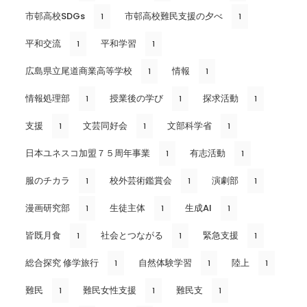
市邨高校SDGs
市邨高校難民支援の夕べ
1
1
平和交流
平和学習
1
1
広島県立尾道商業高等学校
情報
1
1
情報処理部
授業後の学び
探求活動
1
1
1
支援
文芸同好会
文部科学省
1
1
1
日本ユネスコ加盟７５周年事業
有志活動
1
1
服のチカラ
校外芸術鑑賞会
演劇部
1
1
1
漫画研究部
生徒主体
生成AI
1
1
1
皆既月食
社会とつながる
緊急支援
1
1
1
総合探究 修学旅行
自然体験学習
陸上
1
1
1
難民
難民女性支援
難民支
1
1
1