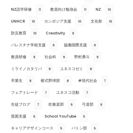
NZ語学研修
教員向け勉強会
NZ
11
11
10
UNHCR
カンボジア支援
文化祭
10
10
10
防災教育
Creativity
10
9
パレスチナ学校支援
協働国際支援
9
9
教員研修
社会科
野村勇斗
9
9
9
ミライノカタリバ
ユネスコゼミ
8
8
卒業生
硬式野球部
#現代社会
8
8
7
フェアトレード
ユネスコ活動
7
7
生徒ブログ
吹奏楽部
弓道部
7
6
6
貧困支援
School YouTube
6
5
キャリアデザインコース
バトン部
5
5