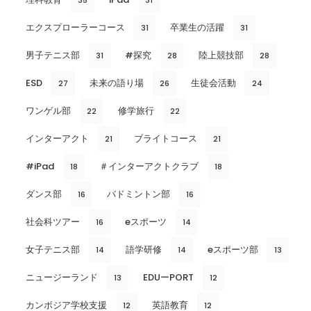
エクスプローラーコース
卒業生の活躍
31
31
男子テニス部
#探究
陸上競技部
31
28
28
ESD
未来の語り場
生徒会活動
27
26
24
ワンゲル部
修学旅行
22
22
インターアクト
ブライトコース
21
21
#iPad
＃インターアクトクラブ
18
18
ダンス部
バドミントン部
16
16
社会科ツアー
eスポーツ
16
14
女子テニス部
語学研修
eスポーツ部
14
14
13
ニュージーランド
EDUーPORT
13
12
カンボジア学校支援
英語教育
12
12