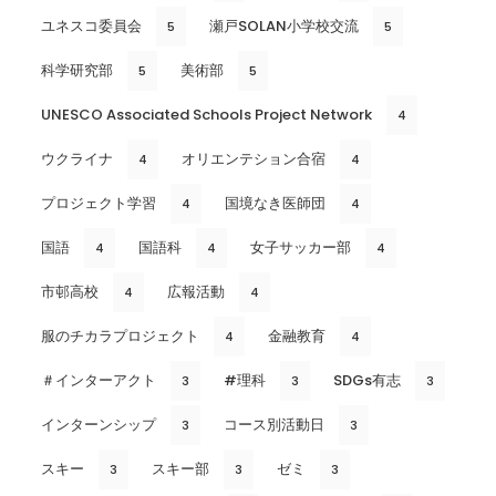
ユネスコ委員会
瀬戸SOLAN小学校交流
5
5
科学研究部
美術部
5
5
UNESCO Associated Schools Project Network
4
ウクライナ
オリエンテション合宿
4
4
プロジェクト学習
国境なき医師団
4
4
国語
国語科
女子サッカー部
4
4
4
市邨高校
広報活動
4
4
服のチカラプロジェクト
金融教育
4
4
＃インターアクト
#理科
SDGs有志
3
3
3
インターンシップ
コース別活動日
3
3
スキー
スキー部
ゼミ
3
3
3