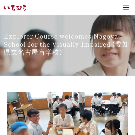
Explorer Course welcomes Nagoya
School for the Visually Impaired (愛知
県立名古屋盲学校)