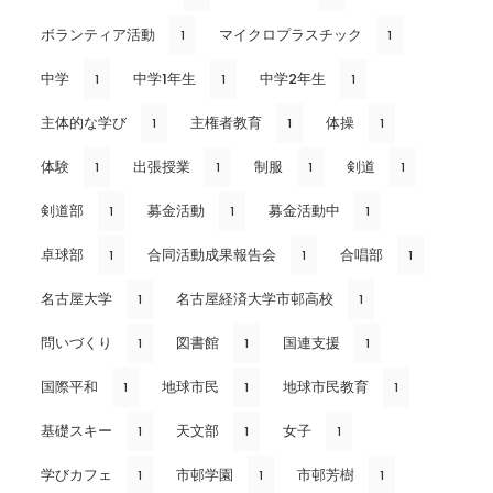
ボランティア活動
マイクロプラスチック
1
1
中学
中学1年生
中学2年生
1
1
1
主体的な学び
主権者教育
体操
1
1
1
体験
出張授業
制服
剣道
1
1
1
1
剣道部
募金活動
募金活動中
1
1
1
卓球部
合同活動成果報告会
合唱部
1
1
1
名古屋大学
名古屋経済大学市邨高校
1
1
問いづくり
図書館
国連支援
1
1
1
国際平和
地球市民
地球市民教育
1
1
1
基礎スキー
天文部
女子
1
1
1
学びカフェ
市邨学園
市邨芳樹
1
1
1