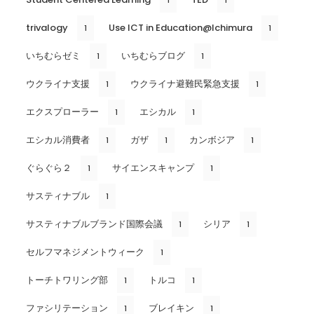
trivalogy
Use ICT in Education@Ichimura
1
1
いちむらゼミ
いちむらブログ
1
1
ウクライナ支援
ウクライナ避難民緊急支援
1
1
エクスプローラー
エシカル
1
1
エシカル消費者
ガザ
カンボジア
1
1
1
ぐらぐら２
サイエンスキャンプ
1
1
サスティナブル
1
サスティナブルブランド国際会議
シリア
1
1
セルフマネジメントウィーク
1
トーチトワリング部
トルコ
1
1
ファシリテーション
ブレイキン
1
1