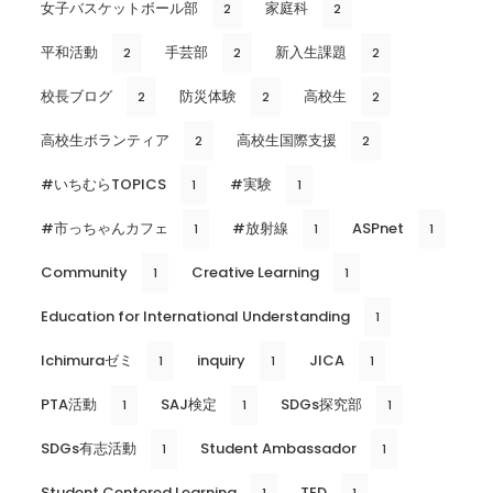
女子バスケットボール部
家庭科
2
2
平和活動
手芸部
新入生課題
2
2
2
校長ブログ
防災体験
高校生
2
2
2
高校生ボランティア
高校生国際支援
2
2
#いちむらTOPICS
#実験
1
1
#市っちゃんカフェ
#放射線
ASPnet
1
1
1
Community
Creative Learning
1
1
Education for International Understanding
1
Ichimuraゼミ
inquiry
JICA
1
1
1
PTA活動
SAJ検定
SDGs探究部
1
1
1
SDGs有志活動
Student Ambassador
1
1
Student Centered Learning
TED
1
1