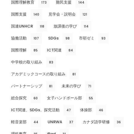
国際理解教育
難民支援
173
144
国際支援
見学会・説明会
140
121
国連UNHCR
放課後の学び
118
114
協働活動
SDGs
市邨ゼミ
107
98
93
国際理解
ICT関連
85
84
中学校の取り組み
83
アカデミックコースの取り組み
81
パートナーシップ
未来の学び
81
71
総合探究
女子ハンドボール部
60
55
ICT関連、SDGs、探究活動
体操部
47
46
軽音楽部
UNRWA
カナダ語学研修
44
37
36
理科教育
iPad
35
31