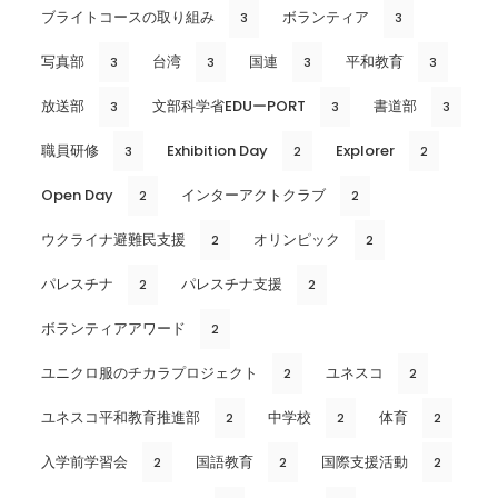
ブライトコースの取り組み
ボランティア
3
3
写真部
台湾
国連
平和教育
3
3
3
3
放送部
文部科学省EDUーPORT
書道部
3
3
3
職員研修
Exhibition Day
Explorer
3
2
2
Open Day
インターアクトクラブ
2
2
ウクライナ避難民支援
オリンピック
2
2
パレスチナ
パレスチナ支援
2
2
ボランティアアワード
2
ユニクロ服のチカラプロジェクト
ユネスコ
2
2
ユネスコ平和教育推進部
中学校
体育
2
2
2
入学前学習会
国語教育
国際支援活動
2
2
2