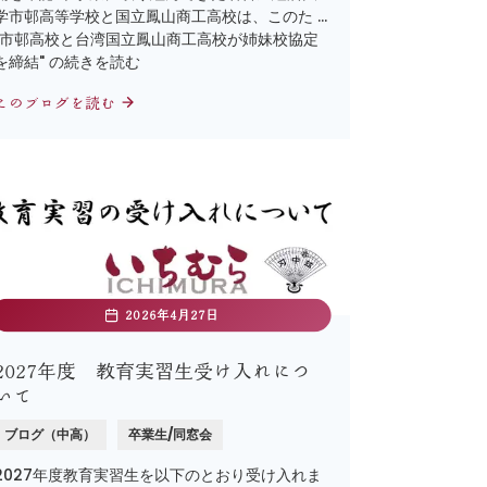
学市邨高等学校と国立鳳山商工高校は、このた …
"市邨高校と台湾国立鳳山商工高校が姉妹校協定
を締結" の続きを読む
このブログを読む
2026年4月27日
2027年度 教育実習生受け入れにつ
いて
ブログ（中高）
卒業生/同窓会
2027年度教育実習生を以下のとおり受け入れま