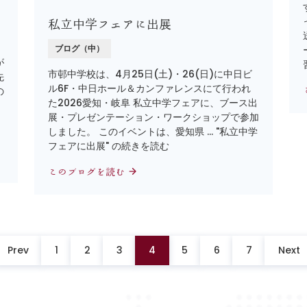
私立中学フェアに出展
ブログ（中）
が
市邨中学校は、4月25日(土)・26(日)に中日ビ
先
ル6F・中日ホール＆カンファレンスにて行われ
の
た2026愛知・岐阜 私立中学フェアに、ブース出
、
展・プレゼンテーション・ワークショップで参加
しました。 このイベントは、愛知県 … "私立中学
フェアに出展" の続きを読む
このブログを読む
Prev
1
2
3
4
5
6
7
Next