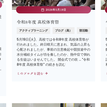
2026年5月19日
探
令和8年度 高校体育祭
アクティブラーニング
ブログ（高）
部活動
5月19日(火)、高校では令和8年度 高校体育祭が
行われました。終日晴天に恵まれ、気温の上昇も
環
心配されましたが、事前の注意喚起や競技途中の
向
水分補給タイムが功を奏したのか、熱中症で倒れ
D
る生徒はいませんでした。 開会式での吹 … "令和
8年度 高校体育祭" の続きを読む
…
このブログを読む