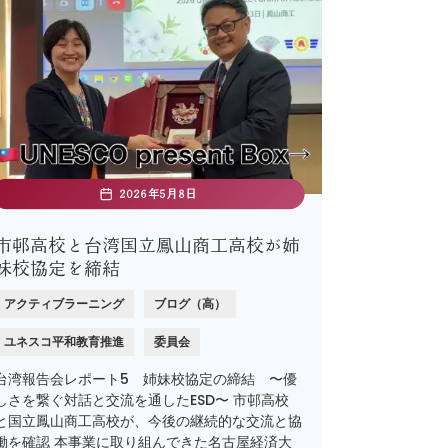
2026年5月8日
市邨高校と台湾国立鳳山商工高校が姉
妹校協定を締結
アクティブラーニング
ブログ（高）
ユネスコ平和教育推進
委員会
台湾報告会レポート5 姉妹校協定の締結 〜優
しさを繋ぐ対話と交流を通したESD〜 市邨高校
と国立鳳山商工高校が、今後の継続的な交流と協
働を確認 本事業に取り組んできた名古屋経済大