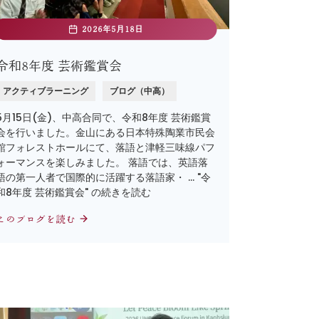
2026年5月18日
令和8年度 芸術鑑賞会
アクティブラーニング
ブログ（中高）
5月15日(金)、中高合同で、令和8年度 芸術鑑賞
会を行いました。金山にある日本特殊陶業市民会
館フォレストホールにて、落語と津軽三味線パフ
ォーマンスを楽しみました。 落語では、英語落
語の第一人者で国際的に活躍する落語家・ … "令
和8年度 芸術鑑賞会" の続きを読む
このブログを読む