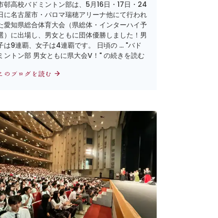
市邨高校バドミントン部は、5月16日・17日・24
日に名古屋市・パロマ瑞穂アリーナ他にて行われ
た愛知県総合体育大会（県総体・インターハイ予
選）に出場し、男女ともに団体優勝しました！男
子は9連覇、女子は4連覇です。 日頃の … "バド
ミントン部 男女ともに県大会V！" の続きを読む
このブログを読む