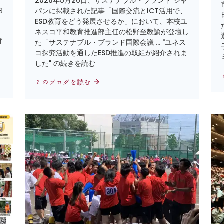
2026年5月26日、サステナブル・ブランド ジャ
内
パンに掲載された記事「国際交流とICT活用で、
ESD教育をどう発展させるか」において、本校ユ
ネスコ平和教育推進部主任の松野至教諭が登壇し
催
た「サステナブル・ブランド国際会議 … "ユネス
コ探究活動を通したESD推進の取組が紹介されま
した" の続きを読む
このブログを読む