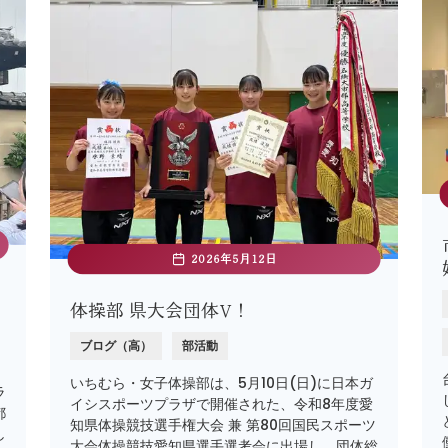
2026年5月12日
ー
体操部 県大会団体V！
ブログ（高）
部活動
いちむら・女子体操部は、5月10日(日)に日本ガ
ラ
イシスポーツプラザで開催された、令和8年度愛
都
知県体操競技選手権大会 兼 第80回国民スポーツ
し
大会体操競技愛知県選手選考会に出場し、団体総