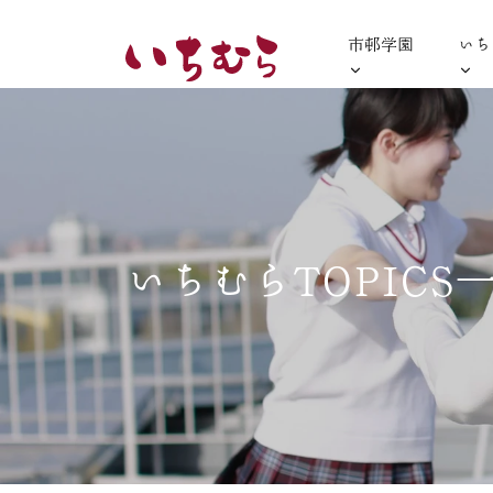
市邨学園
いち
いちむらTOPICS