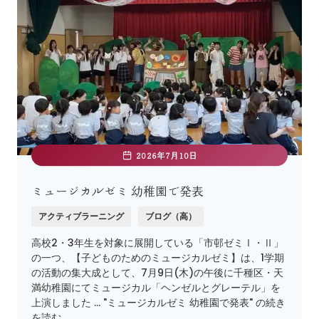
2026年7月10日
ミュージカルゼミ 幼稚園で発表
アクティブラーニング
ブログ（高）
高校2・3年生を対象に展開している「市邨ゼミⅠ・Ⅱ」
の一つ、【子どものためのミュージカルゼミ】は、1学期
の活動の集大成として、7月9日(木)の午後に千種区・天
満幼稚園にてミュージカル「ヘンゼルとグレーテル」を
上演しました … "ミュージカルゼミ 幼稚園で発表" の続き
を読む