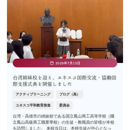
2026年7月13日
台湾姉妹校を迎え、ユネスコ国際交流・協働国
際支援式典を開催しました
アクティブラーニング
ブログ（高）
ユネスコ平和教育推進
委員会
台湾・高雄市の姉妹校である国立鳳山商工高等学校（國
立鳳山高級商工職業學校）の生徒・教職員の皆様が本校
を訪問しました。 来校当日は、本校生徒が中心となっ