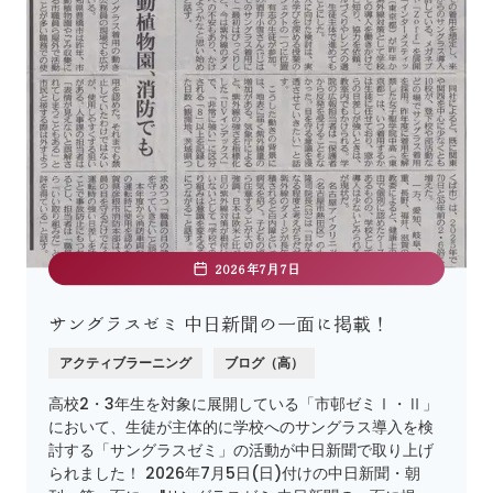
2026年7月7日
サングラスゼミ 中日新聞の一面に掲載！
アクティブラーニング
ブログ（高）
高校2・3年生を対象に展開している「市邨ゼミⅠ・Ⅱ」
において、生徒が主体的に学校へのサングラス導入を検
討する「サングラスゼミ」の活動が中日新聞で取り上げ
られました！ 2026年7月5日(日)付けの中日新聞・朝