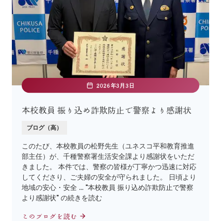
2026年3月3日
本校教員 振り込め詐欺防止で警察より感謝状
ブログ（高）
このたび、本校教員の松野先生（ユネスコ平和教育推進
部主任）が、千種警察署生活安全課より感謝状をいただ
きました。 本件では、警察の皆様が丁寧かつ迅速に対応
してくださり、ご夫婦の安全が守られました。 日頃より
地域の安心・安全 … "本校教員 振り込め詐欺防止で警察
より感謝状" の続きを読む
このブログを読む