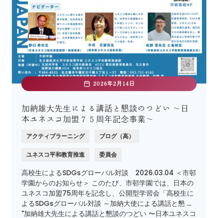
2026年2月14日
加納雄大先生による講話と懇談のつどい 〜日
本ユネスコ加盟７５周年記念事業〜
アクティブラーニング
ブログ（高）
ユネスコ平和教育推進
委員会
高校生によるSDGsグローバル対談 2026.03.04 ＜市邨
学園からのお知らせ＞ このたび、市邨学園では、日本の
ユネスコ加盟75周年を記念し、公開型学習会「高校生に
よるSDGsグローバル対談 ～加納大使による講話と懇 …
"加納雄大先生による講話と懇談のつどい 〜日本ユネスコ