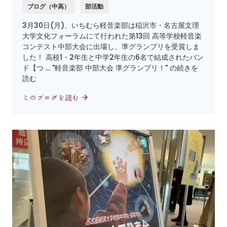
ブログ（中高）
部活動
3月30日(月)、いちむら軽音楽部は稲沢市・名古屋文理
大学文化フォーラムにて行われた第13回 高等学校軽音楽
コンテスト中部大会に出場し、準グランプリを受賞しま
した！ 高校1・2年生と中学2年生の6名で結成されたバン
ド【つ … "軽音楽部 中部大会 準グランプリ！" の続きを
読む
このブログを読む