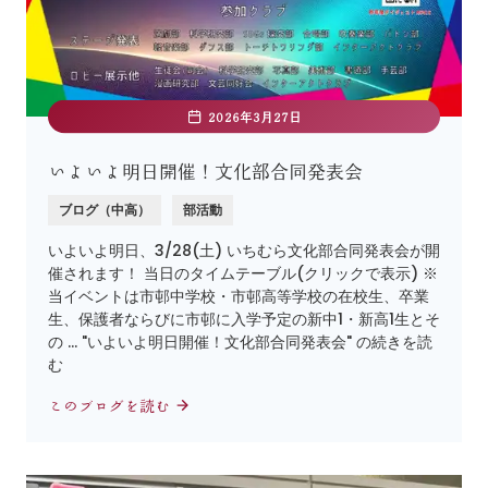
2026年3月27日
いよいよ明日開催！文化部合同発表会
ブログ（中高）
部活動
いよいよ明日、3/28(土) いちむら文化部合同発表会が開
催されます！ 当日のタイムテーブル(クリックで表示) ※
当イベントは市邨中学校・市邨高等学校の在校生、卒業
生、保護者ならびに市邨に入学予定の新中1・新高1生とそ
の … "いよいよ明日開催！文化部合同発表会" の続きを読
む
このブログを読む