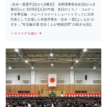
↑吉永一貴選手(左から2番目) 末岡理事長先生(右から2
番目)らと 3月3日(火)の午後、先日のミラノ・コルティ
ナ冬季五輪・スピードスケートショートトラックに日本
代表として出場した本校卒業生・吉永 一貴(よしなが か
ずき … "冬五輪出場 吉永くんが母校訪問" の続きを読む
このブログを読む