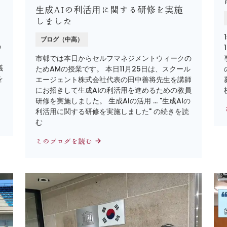
生成AIの利活用に関する研修を実施
しました
ブログ（中高）
の
市邨では本日からセルフマネジメントウィークの
議
ためAMの授業です。 本日11月25日は、スクール
を
エージェント株式会社代表の田中善将先生を講師
にお招きして生成AIの利活用を進めるための教員
研修を実施しました。 生成AIの活用 … "生成AIの
利活用に関する研修を実施しました" の続きを読
む
このブログを読む