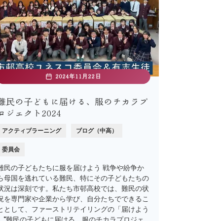
2024年11月22日
難民の子どもに届ける、服のチカラプ
ロジェクト2024
アクティブラーニング
ブログ（中高）
委員会
難民の子どもたちに服を届けよう 戦争や紛争か
ら母国を逃れている難民、特にその子どもたちの
状況は深刻です。私たち市邨高校では、難民の状
況を専門家や企業から学び、自分たちでできるこ
ととして、ファーストリテイリングの「届けよう
… "難民の子どもに届ける、服のチカラプロジェ