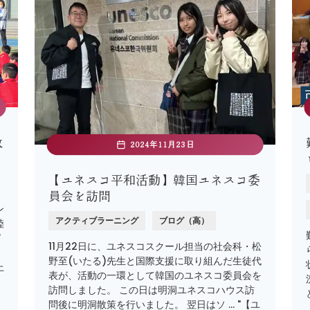
教
2024年11月23日
【ユネスコ平和活動】韓国ユネスコ委
員会を訪問
ン
アクティブラーニング
ブログ（高）
陸
ピ
11月22日に、ユネスコスクール担当の社会科・松
と
野至(いたる)先生と国際支援に取り組んだ生徒代
上
表が、活動の一環として韓国のユネスコ委員会を
訪問しました。 この日は明洞ユネスコハウス訪
問後に明洞散策を行いました。 翌日はソ … "【ユ