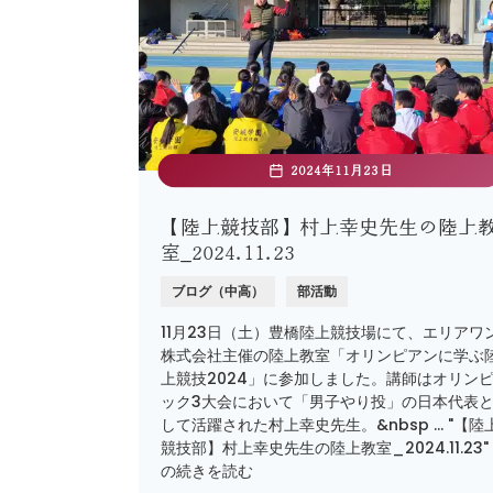
2024年11月23日
【陸上競技部】村上幸史先生の陸上
室_2024.11.23
ブログ（中高）
部活動
11月23日（土）豊橋陸上競技場にて、エリアワ
株式会社主催の陸上教室「オリンピアンに学ぶ
上競技2024」に参加しました。講師はオリン
ック3大会において「男子やり投」の日本代表
して活躍された村上幸史先生。&nbsp … "【陸
競技部】村上幸史先生の陸上教室_2024.11.23"
の続きを読む