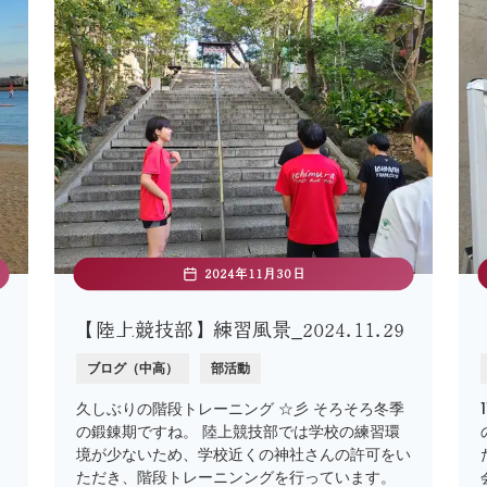
2024年11月30日
【陸上競技部】練習風景_2024.11.29
ブログ（中高）
部活動
久しぶりの階段トレーニング ☆彡 そろそろ冬季
の鍛錬期ですね。 陸上競技部では学校の練習環
境が少ないため、学校近くの神社さんの許可をい
。
ただき、階段トレーニンングを行っています。