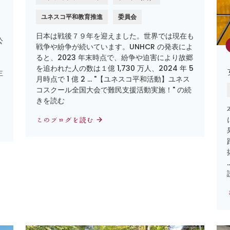
ユネスコ平和教育推進
委員会
日本は戦後７９年を迎えました。世界では現在も
公
戦争や紛争が続いています。UNHCR の発表によ
フ
ると、2023 年末時点で、紛争や迫害により故郷
を追われた人の数は１億 1,730 万人、2024 年 5
主
月時点で 1 億 2 … "【ユネスコ平和活動】ユネス
コスクール全国大会で難民支援活動実施！" の続
きを読む
このブログを読む