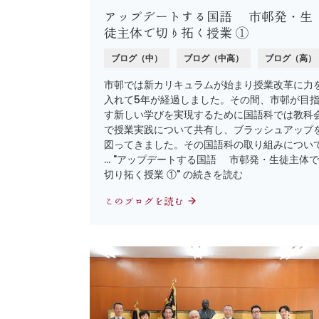
アップデートする国語 市邨発・生
徒主体で切り拓く授業 ①
ブログ（中）
ブログ（中高）
ブログ（高）
市邨では新カリキュラムが始まり授業改革に力
入れて5年が経過しました。その間、市邨が目
す新しい学びを実現するために国語科では教科
で授業実践について共有し、ブラッシュアップ
図ってきました。その国語科の取り組みについ
… "アップデートする国語 市邨発・生徒主体で
切り拓く授業 ①" の続きを読む
このブログを読む