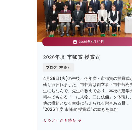
2026年4月30日
2026年度 市邨賞 授賞式
ブログ（中高）
4月28日(火)の午後、今年度・市邨賞の授賞式
執り行われました。市邨賞は創立者・市邨芳樹
生にちなんで、先生の教えであり、本校の建学
精神でもある「一に人物、二に伎倆」を体現し
他の模範となる生徒に与えられる栄誉ある賞 …
"2026年度 市邨賞 授賞式" の続きを読む
このブログを読む