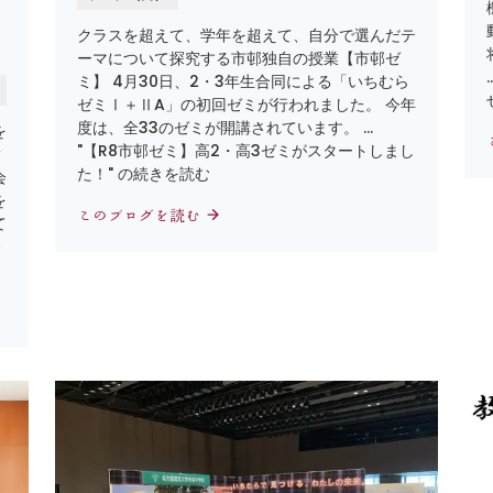
クラスを超えて、学年を超えて、自分で選んだテ
ーマについて探究する市邨独自の授業【市邨ゼ
ミ】 4月30日、2・3年生合同による「いちむら
ゼミⅠ＋ⅡA」の初回ゼミが行われました。 今年
度は、全33のゼミが開講されています。 …
を
"【R8市邨ゼミ】高2・高3ゼミがスタートしまし
指
た！" の続きを読む
会
を
このブログを読む
て