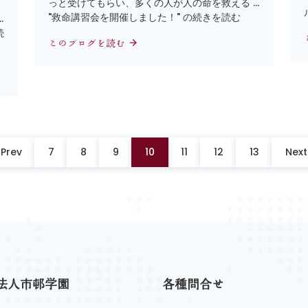
っと受けてもらい、多くの人が人の命を救える …
"救命講習会を開催しました！" の続きを読む
…
続
このブログを読む
Prev
7
8
9
10
11
12
13
Next
法人市邨学園
各種問合せ