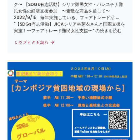
ク〜 【SDGs有志活動】シリア難民女性・パレスチナ難
民女性の経済支援参加 〜素敵な商品を通して〜
2022/9/15 毎年実施している、フェアトレード活 …
"【SDGs有志活動】JICAシリア林芽衣さんと国際支援を
実施！〜フェアトレード難民女性支援〜" の続きを読む
このブログを読む