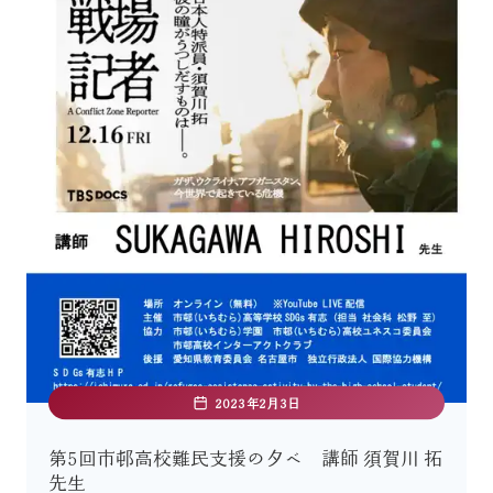
2023年2月3日
第5回市邨高校難民支援の夕べ 講師 須賀川 拓
先生