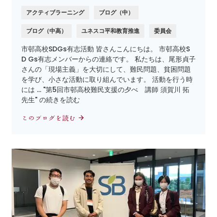
アクティブラーニング
ブログ（中）
ブログ（中高）
ユネスコ平和教育推進
委員会
市邨高校SDGs有志活動 皆さんこんにちは。 市邨高校S
D Gs有志メンバーからの連絡です。 私たちは、尾形貞子
さんの「現場主義」を大切にして、難民問題、貧困問題
を学び、小さな活動に取り組んでいます。 活動を行う時
には … "第5回市邨高校難民支援の夕べ 講師 須賀川 拓
先生" の続きを読む
このブログを読む