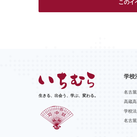
このイ
学校
名古屋
生きる、出会う、学ぶ、変わる。
高蔵高
学校法
名古屋