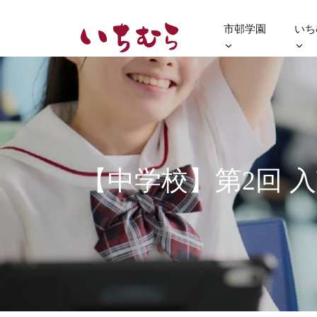
市邨学園
いち
【中学校】第2回 