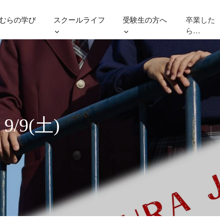
むらの学び
スクールライフ
受験生の方へ
卒業した
ら…
/9(土)