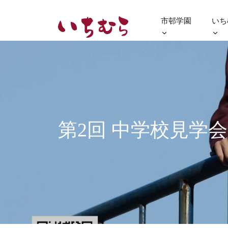
市邨学園
いち
第2回 中学校見学会 9