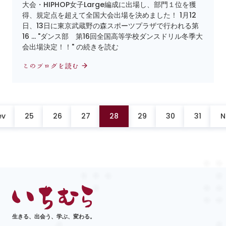
大会・HIPHOP女子Large編成に出場し、部門１位を獲
得、規定点を超えて全国大会出場を決めました！ 1月12
日、13日に東京武蔵野の森スポーツプラザで行われる第
16 … "ダンス部 第16回全国高等学校ダンスドリル冬季大
会出場決定！！" の続きを読む
このブログを読む
ev
25
26
27
28
29
30
31
N
生きる、出会う、学ぶ、変わる。