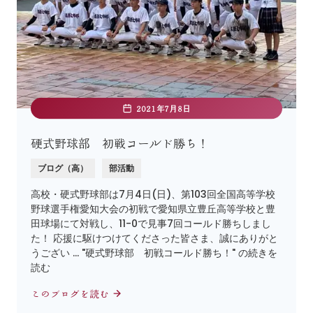
2021年7月8日
硬式野球部 初戦コールド勝ち！
ブログ（高）
部活動
高校・硬式野球部は7月4日(日)、第103回全国高等学校
野球選手権愛知大会の初戦で愛知県立豊丘高等学校と豊
田球場にて対戦し、11-0で見事7回コールド勝ちしまし
た！ 応援に駆けつけてくださった皆さま、誠にありがと
うござい … "硬式野球部 初戦コールド勝ち！" の続きを
読む
このブログを読む