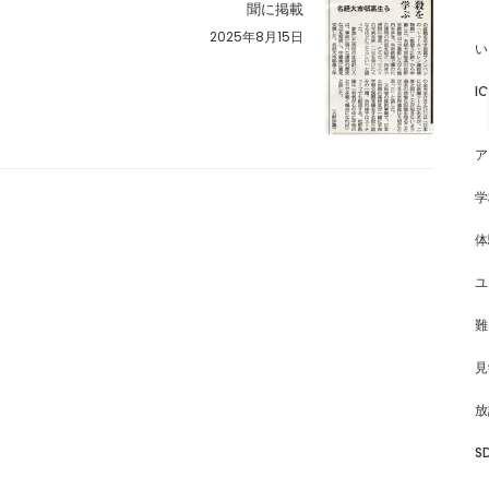
聞に掲載
2025年8月15日
い
I
ア
学
体
ユ
難
見
放
S