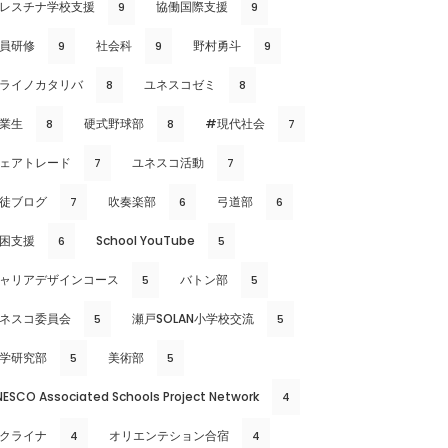
レスチナ学校支援
協働国際支援
9
9
員研修
社会科
野村勇斗
9
9
9
ライノカタリバ
ユネスコゼミ
8
8
業生
硬式野球部
#現代社会
8
8
7
ェアトレード
ユネスコ活動
7
7
徒ブログ
吹奏楽部
弓道部
7
6
6
困支援
School YouTube
6
5
ャリアデザインコース
バトン部
5
5
ネスコ委員会
瀬戸SOLAN小学校交流
5
5
学研究部
美術部
5
5
NESCO Associated Schools Project Network
4
クライナ
オリエンテション合宿
4
4