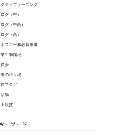
アクティブラーニング
ブログ（中）
ブログ（中高）
ブログ（高）
ユネスコ平和教育推進
卒業生/同窓会
委員会
未来の語り場
校長ブログ
部活動
陸上競技
キーワード