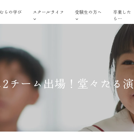
むらの学び
スクールライフ
受験生の方へ
卒業した
ら…
に2チーム出場！堂々たる