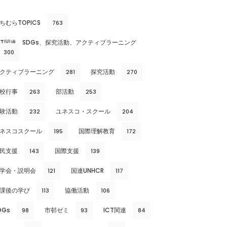
ちむらTOPICS
763
CT関連、SDGs、探究活動、アクティブラーニング
300
クティブラーニング
探究活動
281
270
校行事
部活動
263
253
験活動
ユネスコ・スクール
232
204
ネスコスクール
国際理解教育
195
172
民支援
国際支援
143
139
学会・説明会
国連UNHCR
121
117
課後の学び
協働活動
113
106
DGs
市邨ゼミ
ICT関連
98
93
84