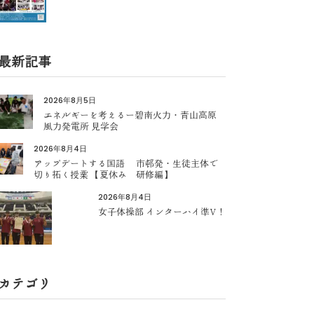
最新記事
2026年8月5日
エネルギーを考えるー碧南火力・青山高原
風力発電所 見学会
2026年8月4日
アップデートする国語 市邨発・生徒主体で
切り拓く授業 【夏休み 研修編】
2026年8月4日
女子体操部 インターハイ準V！
カテゴリ