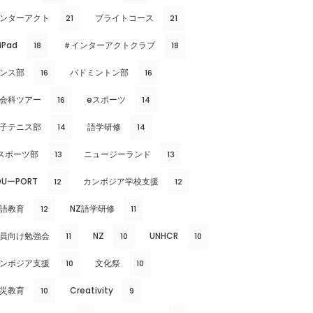
ンターアクト
ブライトコース
21
21
iPad
＃インターアクトクラブ
18
18
ンス部
バドミントン部
16
16
会科ツアー
eスポーツ
16
14
子テニス部
語学研修
14
14
スポーツ部
ニュージーランド
13
13
DUーPORT
カンボジア学校支援
12
12
語教育
NZ語学研修
12
11
員向け勉強会
NZ
UNHCR
11
10
10
ンボジア支援
文化祭
10
10
災教育
Creativity
10
9