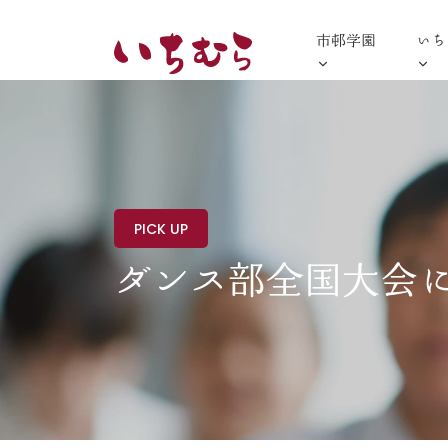
市邨学園
いち
PICK UP
ダンス部全国大会