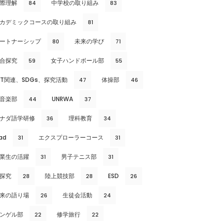
際理解
中学校の取り組み
84
83
カデミックコースの取り組み
81
ートナーシップ
未来の学び
80
71
合探究
女子ハンドボール部
59
55
CT関連、SDGs、探究活動
体操部
47
46
音楽部
UNRWA
44
37
ナダ語学研修
理科教育
36
34
ad
エクスプローラーコース
31
31
業生の活躍
男子テニス部
31
31
探究
陸上競技部
ESD
28
28
26
来の語り場
生徒会活動
26
24
ンゲル部
修学旅行
22
22